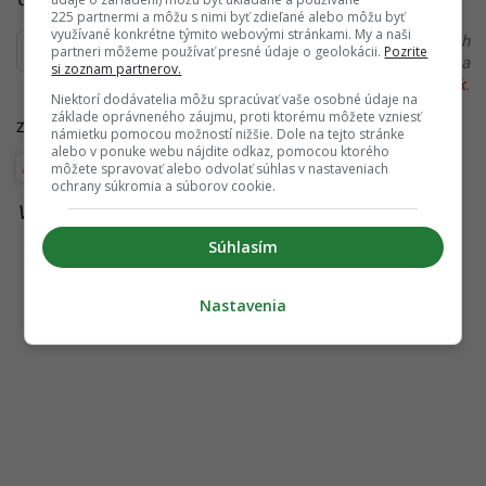
225 partnermi a môžu s nimi byť zdieľané alebo môžu byť
využívané konkrétne týmito webovými stránkami. My a naši
Ďakujeme, že čítaš Startitup. V prípade, že máš postreh
partneri môžeme používať presné údaje o geolokácii.
Pozrite
alebo si našiel v článku chybu, napíš nám na
si zoznam partnerov.
redakcia@startitup.sk
.
Niektorí dodávatelia môžu spracúvať vaše osobné údaje na
základe oprávneného záujmu, proti ktorému môžete vzniesť
Zdroje:
New York Post
,
Today
,
Stanford Lifestyle Medicine
námietku pomocou možností nižšie. Dole na tejto stránke
alebo v ponuke webu nájdite odkaz, pomocou ktorého
môžete spravovať alebo odvolať súhlas v nastaveniach
Wellbeing
ochrany súkromia a súborov cookie.
Viac k téme:
dlhovekosť
,
lekár
Súhlasím
Nastavenia