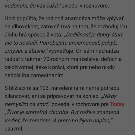
vedomím, čo vás čaká,“
uviedol v rozhovore.
Hoci pripúšťa, že rodinná anamnéza môže vplývať
na dlhovekosť, zároveň trvá na tom, že rozhodujúcu
úlohu hrá spôsob života.
„Dedičnosť je dobrý štart,
ale to nestačí. Potrebujete umiernenosť, pohyb,
zmysel, a šťastie,“
vysvetľuje. On sám nachádza
radosť v takmer 70-ročnom manželstve, deťoch a
celoživotnej láske k práci, ktorá pre neho nikdy
nebola iba zamestnaním.
S blížiacimi sa 103. narodeninami nemá potrebu
bilancovať, ani sa pripravovať na koniec.
„Nikdy
nemyslím na smrť,“
povedal v rozhovore pre
Today
.
„Život je smrteľná choroba. Byť nažive znamená
vedieť, že zomriete. A preto ho žijem naplno,“
uzavrel.