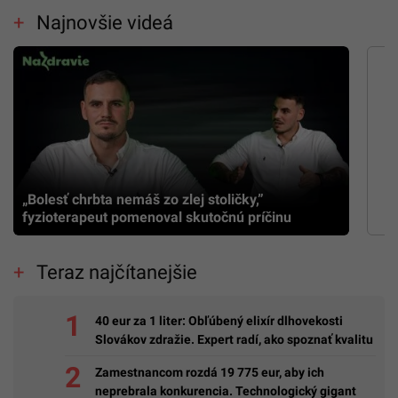
Najnovšie videá
„Bolesť chrbta nemáš zo zlej stoličky,”
fyzioterapeut pomenoval skutočnú príčinu
Teraz najčítanejšie
40 eur za 1 liter: Obľúbený elixír dlhovekosti
Slovákov zdražie. Expert radí, ako spoznať kvalitu
Zamestnancom rozdá 19 775 eur, aby ich
neprebrala konkurencia. Technologický gigant