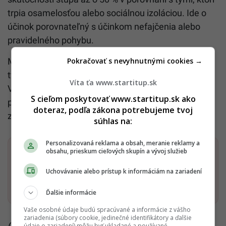
trpia osamelosťou alebo sociálnou izoláciou. Ide o
účinok porovnateľný s účinkom nefajčenia alebo
pravidelného pohybu.
Pokračovať s nevyhnutnými cookies →
Mozog si aj vo vysokom veku zachováva schopnosť
tvoriť nové prepojenia vďaka tzv. neuroplasticite.
Víta ťa www.startitup.sk
Vytváranie a udržiavanie vzťahov by teda malo
S cieľom poskytovať www.startitup.sk ako
predstavovať celoživotný záväzok voči vlastnému
doteraz, podľa zákona potrebujeme tvoj
zdraviu.
súhlas na:
Personalizovaná reklama a obsah, meranie reklamy a
obsahu, prieskum cieľových skupín a vývoj služieb
Dostaň Startitup do svojich Google odporúčaní
Uchovávanie alebo prístup k informáciám na zariadení
Pridať ako preferovaný zdroj
Startitup, odkaz sa otvorí v n
Ďalšie informácie
Vaše osobné údaje budú spracúvané a informácie z vášho
zariadenia (súbory cookie, jedinečné identifikátory a ďalšie
Čítaj viac z kategórie:
Wellbeing
údaje o zariadení) môžu byť ukladané a používané