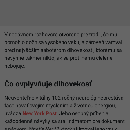
V nedávnom rozhovore otvorene prezradil, čo mu
pomohlo dožiť sa vysokého veku, a zároveň varoval
pred najväčším sabotérom dlhovekosti, ktorému sa
nevyhne takmer nikto, ak sa proti nemu cielene
nebojuje.
Čo ovplyvňuje dlhovekosť
Neuveriteľne vitálny 102-ročný neurológ neprestáva
fascinovať svojím myslením a životnou energiou,
uvádza
New York Post
. Jeho osobný príbeh a
každodenné návyky sa stali námetom pre dokument
s názvom
What’s Next?
, ktorý sfilmoval jeho vnuk