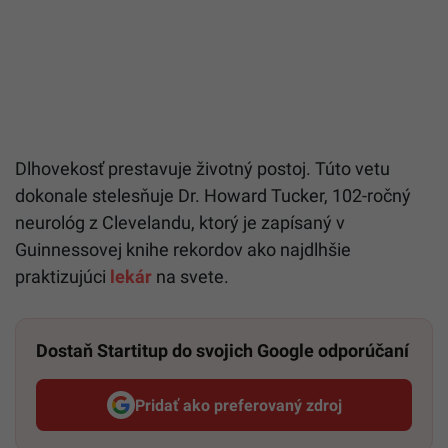
Dlhovekosť prestavuje životný postoj. Túto vetu
dokonale stelesňuje Dr. Howard Tucker, 102-ročný
neurológ z Clevelandu, ktorý je zapísaný v
Guinnessovej knihe rekordov ako najdlhšie
praktizujúci
lekár
na svete.
Dostaň Startitup do svojich Google odporúčaní
Pridať ako preferovaný zdroj
Startitup, odkaz sa otvorí v n