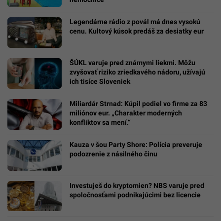
Legendárne rádio z povál má dnes vysokú
cenu. Kultový kúsok predáš za desiatky eur
ŠÚKL varuje pred známymi liekmi. Môžu
zvyšovať riziko zriedkavého nádoru, užívajú
ich tisíce Sloveniek
Miliardár Strnad: Kúpil podiel vo firme za 83
miliónov eur. „Charakter moderných
konfliktov sa mení.“
Kauza v šou Party Shore: Polícia preveruje
podozrenie z násilného činu
Investuješ do kryptomien? NBS varuje pred
spoločnosťami podnikajúcimi bez licencie