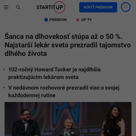
KÚPIŤ PREMIUM
PREMIUM
UP TV
Šanca na dlhovekosť stúpa až o 50 %.
Najstarší lekár sveta prezradil tajomstvo
dlhého života
102-ročný Howard Tucker je najdlhšie
praktizujúcim lekárom sveta
V nedávnom rozhovore prezradil viac o svojej
každodennej rutine