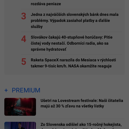
rozdáva peniaze
Jedna z najväčších slovenských bánk dnes mala
problémy. Výpadok zasiahol platby a ďalšie
služby
Slovákov čakajú 40-stupňové horúčavy: Pitie
čistej vody nestačí. Odborníci radia, ako sa
správne hydratovať
Raketa SpaceX narazila do Mesiaca v rýchlosti
takmer 9-tisíc km/h. NASA okamžite reaguje
PREMIUM
Ušetri na Lovestream festivale: Naši čitatelia
majú až 30 % zľavu na všetky lístky
Zo Slovenska odišiel ako 15-ročný hokejista,