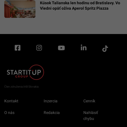
Kúsok Talianska len hodinu od Bratislavy. Vo
Viedni opäť ožíva Aperol Spritz Piazza
Člen združenia IAB Slovakia
Kontakt
Inzercia
Cenník
O nás
Redakcia
Nahlásiť
chybu