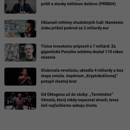
prišli o stovky miliónov dolárov (PRÍBEH)
Oklamali milióny chudobných ľudí: Namiesto
zisku prišiel podvod za 2 miliardy eur
Tisíce investorov pripravil o 7 miliárd: Za
gigantickú Ponziho schému dostal 110 rokov
väzenia
Sľubovala revolúciu, ukradla 4 miliardy a bez
stopy zmizla. Impérium „Kryptokráľovnej“
potopil vlastný brat
Od Oktagonu až do väzby: „Terminátor“
Vémola, ktorý nikdy nepoznal strach, teraz
čelí najťažšiemu súboju života