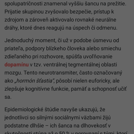
spolupatričnosti znamenal vyššiu šancu na prežitie.
Prijatie skupinou zvyšovalo bezpečie, prístup k
zdrojom a zároveň aktivovalo rovnaké neurálne
dráhy, ktoré dnes reagujú na úspech či odmenu.
Jednoduchý moment, či už v podobe úsmevu od
priateľa, podpory blízkeho človeka alebo smiechu
zdieľaného pri rozhovore, spúšťa uvoľňovanie
dopamínu
v tzv. ventrálnej tegmentálnej oblasti
mozgu. Tento neurotransmiter, často označovaný
ako
„hormón šťastia“
, pôsobí nielen euforicky, ale
zlepšuje kognitívne funkcie, pamäť a schopnosť učiť
sa.
Epidemiologické štúdie navyše ukazujú, že
jednotlivci so silnými sociálnymi väzbami žijú
podstatne dlhšie – ich šanca na dlhovekosť v
skutočnosti stúpa až o 50 % v porovnaní s tými, ktorí