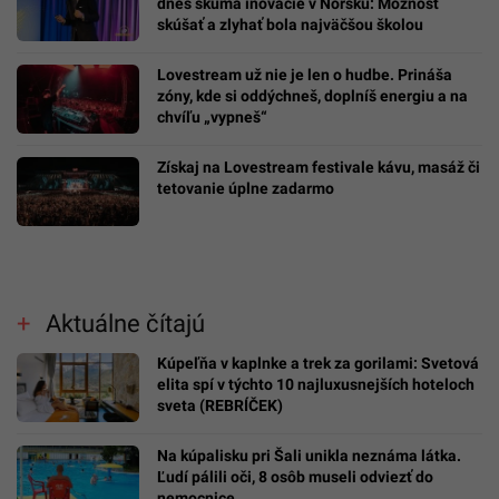
dnes skúma inovácie v Nórsku: Možnosť
skúšať a zlyhať bola najväčšou školou
Lovestream už nie je len o hudbe. Prináša
zóny, kde si oddýchneš, doplníš energiu a na
chvíľu „vypneš“
Získaj na Lovestream festivale kávu, masáž či
tetovanie úplne zadarmo
Aktuálne čítajú
Kúpeľňa v kaplnke a trek za gorilami: Svetová
elita spí v týchto 10 najluxusnejších hoteloch
sveta (REBRÍČEK)
Na kúpalisku pri Šali unikla neznáma látka.
Ľudí pálili oči, 8 osôb museli odviezť do
nemocnice