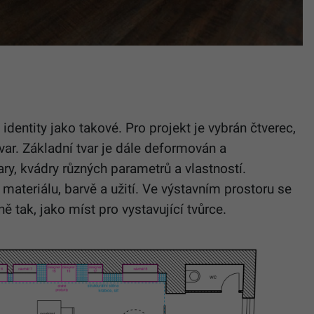
 identity jako takové. Pro projekt je vybrán čtverec,
var. Základní tvar je dále deformován a
ry, kvádry různých parametrů a vlastností.
 materiálu, barvě a užití. Ve výstavním prostoru se
ně tak, jako míst pro vystavující tvůrce.