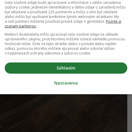
Vaše osobné údaje budú spracúvané a informácie z vášho zariadenia
(súbory cookie, jedinečné identifikátory a ďalšie údaje o zariadení) môžu
byť ukladané a používané 225 partnermi a môžu s nimi byť zdieľané
alebo môžu byť využívané konkrétne týmito webovými stránkami. My
a naši partneri môžeme používať presné údaje o geolokácii.
Pozrite si
zoznam partnerov.
Niektorí dodávatelia môžu spracúvať vaše osobné údaje na základe
oprávneného záujmu, proti ktorému môžete vzniesť námietku pomocou
možností nižšie. Dole na tejto stránke alebo v ponuke webu nájdite
odkaz, pomocou ktorého môžete spravovať alebo odvolať súhlas
v nastaveniach ochrany súkromia a súborov cookie.
Súhlasím
Nastavenia