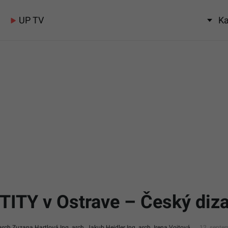
UP TV
Ka
TY v Ostrave – Český dizaj
 arch Zuzana Hartlová Ing. arch. Jakub Heidler Ing. arch. Irena Vojtová
12. septe