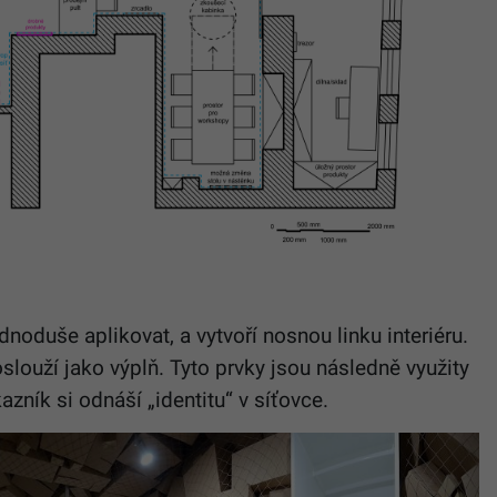
noduše aplikovat, a vytvoří nosnou linku interiéru.
oslouží jako výplň. Tyto prvky jsou následně využity
zník si odnáší „identitu“ v síťovce.