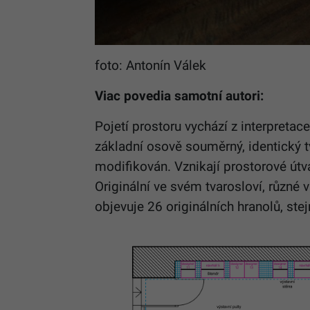
foto: Antonín Válek
Viac povedia samotní autori:
Pojetí prostoru vychází z interpretace
základní osově souměrný, identický t
modifikován. Vznikají prostorové útva
Originální ve svém tvarosloví, různé v
objevuje 26 originálních hranolů, stej