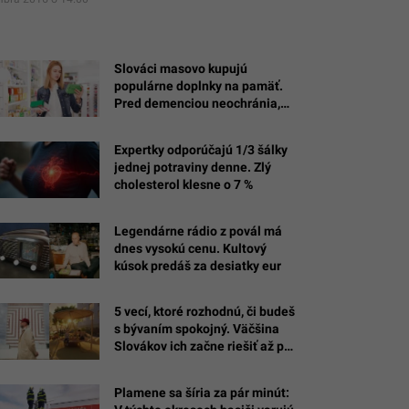
Slováci masovo kupujú
populárne doplnky na pamäť.
Pred demenciou neochránia,
varujú odborníci z Harvardu
Expertky odporúčajú 1/3 šálky
jednej potraviny denne. Zlý
cholesterol klesne o 7 %
Legendárne rádio z povál má
dnes vysokú cenu. Kultový
kúsok predáš za desiatky eur
5 vecí, ktoré rozhodnú, či budeš
s bývaním spokojný. Väčšina
Slovákov ich začne riešiť až po
nasťahovaní
Plamene sa šíria za pár minút: