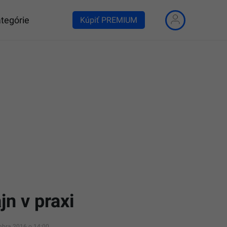
tegórie
Kúpiť PREMIUM
n v praxi
mbra 2016 o 14:00