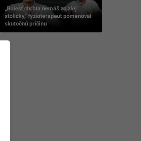
„Bolesť chrbta nemáš zo zlej
stoličky,” fyzioterapeut pomenoval
skutočnú príčinu