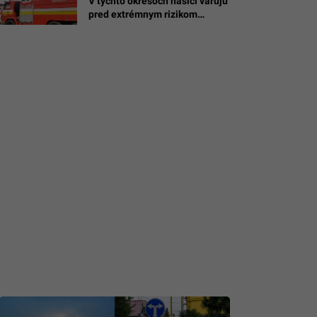
V týchto okresoch hasiči varujú
pred extrémnym rizikom
požiarov, stačí jediný ohorok