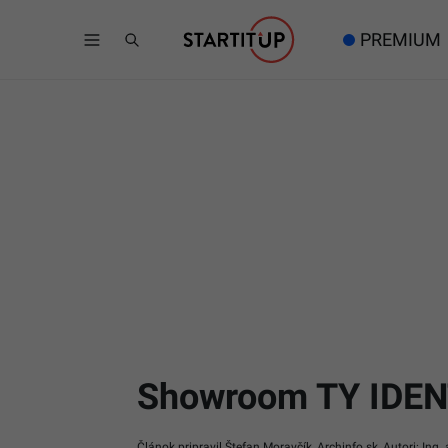
PREMIUM
Showroom TY IDENTI
Článok pripravil Štefan Moravčík, Archinfo.sk, Autori: Ing.