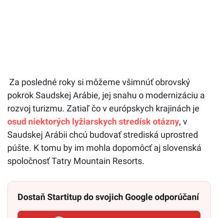
Za posledné roky si môžeme všimnúť obrovský
pokrok Saudskej Arábie, jej snahu o modernizáciu a
rozvoj turizmu. Zatiaľ čo v európskych krajinách je
osud niektorých lyžiarskych stredísk otázny
, v
Saudskej Arábii chcú budovať strediská uprostred
púšte. K tomu by im mohla dopomôcť aj slovenská
spoločnosť Tatry Mountain Resorts.
Dostaň Startitup do svojich Google odporúčaní