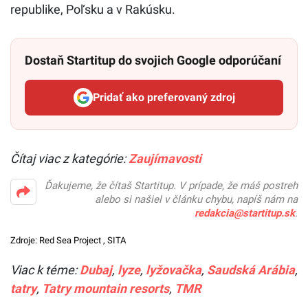
republike, Poľsku a v Rakúsku.
Dostaň Startitup do svojich Google odporúčaní
Pridať ako preferovaný zdroj
Startitup, odkaz sa otvorí v n
Čítaj viac z kategórie:
Zaujímavosti
Ďakujeme, že čítaš Startitup. V prípade, že máš postreh
alebo si našiel v článku chybu, napíš nám na
redakcia@startitup.sk
.
Zdroje:
Red Sea Project
, SITA
Viac k téme:
Dubaj
,
lyze
,
lyžovačka
,
Saudská Arábia
,
tatry
,
Tatry mountain resorts
,
TMR