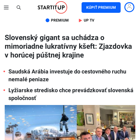
KÚPIŤ PREMIUM
PREMIUM
UP TV
Slovenský gigant sa uchádza o
mimoriadne lukratívny kšeft: Zjazdovka
v horúcej púštnej krajine
Saudská Arábia investuje do cestovného ruchu
nemalé peniaze
Lyžiarske stredisko chce prevádzkovať slovenská
spoločnosť
Mall
of