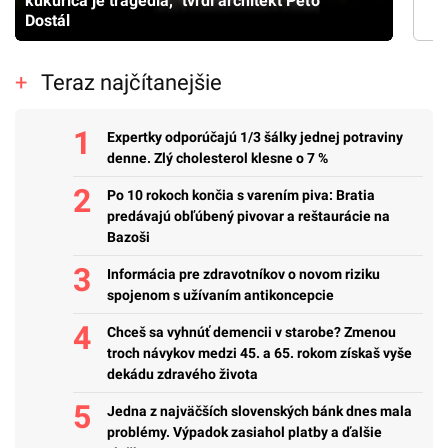
kukurica je tragédia,” tvrdí architekt Peťo
Dostál
Teraz najčítanejšie
Expertky odporúčajú 1/3 šálky jednej potraviny
denne. Zlý cholesterol klesne o 7 %
Po 10 rokoch končia s varením piva: Bratia
predávajú obľúbený pivovar a reštaurácie na
Bazoši
Informácia pre zdravotníkov o novom riziku
spojenom s užívaním antikoncepcie
Chceš sa vyhnúť demencii v starobe? Zmenou
troch návykov medzi 45. a 65. rokom získaš vyše
dekádu zdravého života
Jedna z najväčších slovenských bánk dnes mala
problémy. Výpadok zasiahol platby a ďalšie