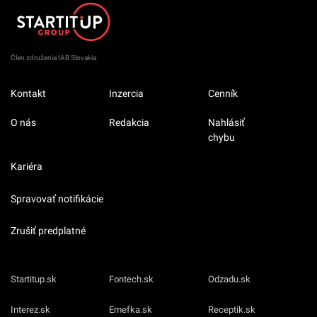
Člen združenia IAB Slovakia
Kontakt
Inzercia
Cenník
O nás
Redakcia
Nahlásiť
chybu
Kariéra
Spravovať notifikácie
Zrušiť predplatné
Startitup.sk
Fontech.sk
Odzadu.sk
Interez.sk
Emefka.sk
Receptik.sk