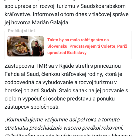
spolupráce pri rozvoji turizmu v Saudskoarabskom
kráľovstve. Informoval o tom dnes v tlačovej správe
jej hovorca Marián Galajda.
Takto by sa malo robiť gastro na
Slovensku: Predstavujem ti Colette, Paríž
uprostred Bratislavy
Zástupcovia TMR sa v Rijáde stretli s princeznou
Fahda al Saud, členkou kráľovskej rodiny, ktorá je
zodpovedná za vybudovanie a rozvoj turizmu v
horskej oblasti Sudah. Stalo sa tak na jej pozvanie s
cieľom vypočuť si osobne predstavu a ponuku
zástupcov spoločnosti.
„Komunikujeme vzájomne asi pol roka a tomuto
stretnutiu predchádzalo viacero predkôl rokovaní.
Príležitosťou pre nás je vízia rozvoja turizmu hlavne v