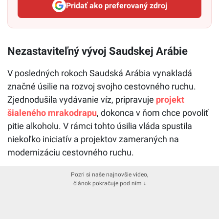
Pridať ako preferovaný zdroj
Startitup, odkaz sa otvorí v n
Nezastaviteľný vývoj Saudskej Arábie
V posledných rokoch Saudská Arábia vynakladá
značné úsilie na rozvoj svojho cestovného ruchu.
Zjednodušila vydávanie víz, pripravuje
projekt
šialeného mrakodrapu
, dokonca v ňom chce povoliť
pitie alkoholu. V rámci tohto úsilia vláda spustila
niekoľko iniciatív a projektov zameraných na
modernizáciu cestovného ruchu.
Pozri si naše najnovšie video,
článok pokračuje pod ním ↓