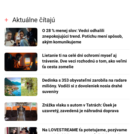
Aktuálne čítajú
O 28 % menej slov: Vedci odhalili
znepokojujúci trend. Potichu mení spôsob,
akým komunikujeme
Lietanie ti na celé dni ochromí myseľ aj
trávenie. Dve veci rozhodnú o tom, ako veľmi
ťa cesta zomelie
Dedinka s 353 obyvateľmi zarobila na radare
milióny. Vodiči si z dovoleniek nosia drahé
suveníry
Zrážka vlaku s autom v Tatrách: Úsek je
uzavretý, zavedená je náhradná doprava
Na LOVESTREAME ťa potetujeme, pozývame