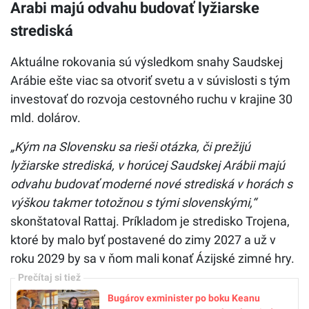
Arabi majú odvahu budovať lyžiarske
strediská
Aktuálne rokovania sú výsledkom snahy Saudskej
Arábie ešte viac sa otvoriť svetu a v súvislosti s tým
investovať do rozvoja cestovného ruchu v krajine 30
mld. dolárov.
„Kým na Slovensku sa rieši otázka, či prežijú
lyžiarske strediská, v horúcej Saudskej Arábii majú
odvahu budovať moderné nové strediská v horách s
výškou takmer totožnou s tými slovenskými,“
skonštatoval Rattaj. Príkladom je stredisko Trojena,
ktoré by malo byť postavené do zimy 2027 a už v
roku 2029 by sa v ňom mali konať Ázijské zimné hry.
Bugárov exminister po boku Keanu