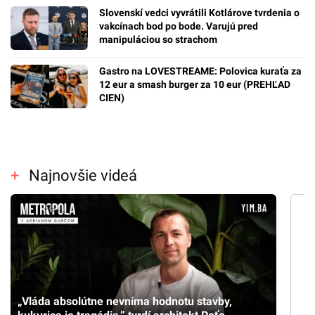
Slovenskí vedci vyvrátili Kotlárove tvrdenia o
vakcínach bod po bode. Varujú pred
manipuláciou so strachom
Gastro na LOVESTREAME: Polovica kuraťa za
12 eur a smash burger za 10 eur (PREHĽAD
CIEN)
Najnovšie videá
„Vláda absolútne nevníma hodnotu stavby,