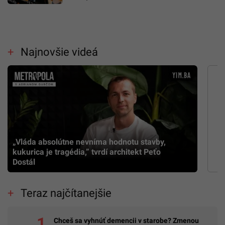
Najnovšie videá
„Vláda absolútne nevníma hodnotu stavby,
kukurica je tragédia,” tvrdí architekt Peťo
Dostál
Teraz najčítanejšie
Chceš sa vyhnúť demencii v starobe? Zmenou