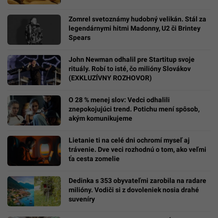
Zomrel svetoznámy hudobný velikán. Stál za
legendárnymi hitmi Madonny, U2 či Brintey
Spears
John Newman odhalil pre Startitup svoje
rituály. Robí to isté, čo milióny Slovákov
(EXKLUZÍVNY ROZHOVOR)
O 28 % menej slov: Vedci odhalili
znepokojujúci trend. Potichu mení spôsob,
akým komunikujeme
Lietanie ti na celé dni ochromí myseľ aj
trávenie. Dve veci rozhodnú o tom, ako veľmi
ťa cesta zomelie
Dedinka s 353 obyvateľmi zarobila na radare
milióny. Vodiči si z dovoleniek nosia drahé
suveníry