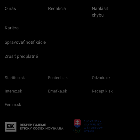
O nás
Redakcia
Nahlásiť
chybu
Kariéra
Spravovať notifikácie
Zrušiť predplatné
Startitup.sk
Fontech.sk
Odzadu.sk
Interez.sk
Emefka.sk
Receptik.sk
Femm.sk