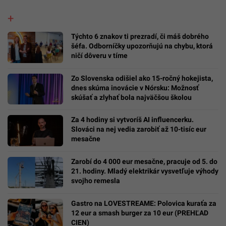
Týchto 6 znakov ti prezradí, či máš dobrého
šéfa. Odborníčky upozorňujú na chybu, ktorá
ničí dôveru v tíme
Zo Slovenska odišiel ako 15-ročný hokejista,
dnes skúma inovácie v Nórsku: Možnosť
skúšať a zlyhať bola najväčšou školou
Za 4 hodiny si vytvoríš AI influencerku.
Slováci na nej vedia zarobiť až 10-tisíc eur
mesačne
Zarobí do 4 000 eur mesačne, pracuje od 5. do
21. hodiny. Mladý elektrikár vysvetľuje výhody
svojho remesla
Gastro na LOVESTREAME: Polovica kuraťa za
12 eur a smash burger za 10 eur (PREHĽAD
CIEN)