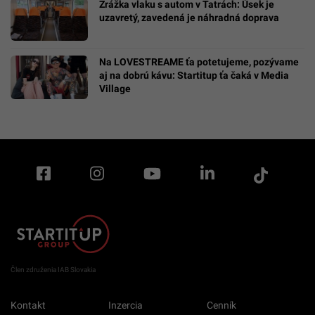
Zrážka vlaku s autom v Tatrách: Úsek je
uzavretý, zavedená je náhradná doprava
Na LOVESTREAME ťa potetujeme, pozývame
aj na dobrú kávu: Startitup ťa čaká v Media
Village
Člen združenia IAB Slovakia
Kontakt
Inzercia
Cenník