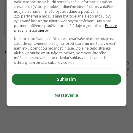
Vaše osobné údaje budú spracúvané a informácie z vášho
zariadenia (súbory cookie, jedinečné identifikátory a ďalšie
Dostaň Startitup do svojich Google odporúčaní
údaje o zariadení) môžu byť ukladané a používané
225 partnermi a môžu s nimi byť zdieľané alebo môžu byť
využívané konkrétne týmito webovými stránkami. My a naši
Pridať ako preferovaný zdroj
partneri môžeme používať presné údaje o geolokácii.
Pozrite
Startitup, odkaz sa otvorí v n
si zoznam partnerov.
Niektorí dodávatelia môžu spracúvať vaše osobné údaje na
základe oprávneného záujmu, proti ktorému môžete vzniesť
námietku pomocou možností nižšie. Dole na tejto stránke
Čítaj viac z kategórie:
Zo Slovenska
alebo v ponuke webu nájdite odkaz, pomocou ktorého
môžete spravovať alebo odvolať súhlas v nastaveniach
ochrany súkromia a súborov cookie.
Ďakujeme, že čítaš Startitup. V prípade, že máš postreh
alebo si našiel v článku chybu, napíš nám na
redakcia@startitup.sk
.
Súhlasím
Nastavenia