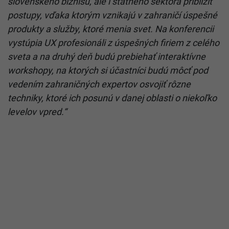
slovenského biznisu, ale i štátneho sektora priblížiť
postupy, vďaka ktorým vznikajú v zahraničí úspešné
produkty a služby, ktoré menia svet. Na konferencii
vystúpia UX profesionáli z úspešných firiem z celého
sveta a na druhý deň budú prebiehať interaktívne
workshopy, na ktorých si účastníci budú môcť pod
vedením zahraničných expertov osvojiť rôzne
techniky, ktoré ich posunú v danej oblasti o niekoľko
levelov vpred.“