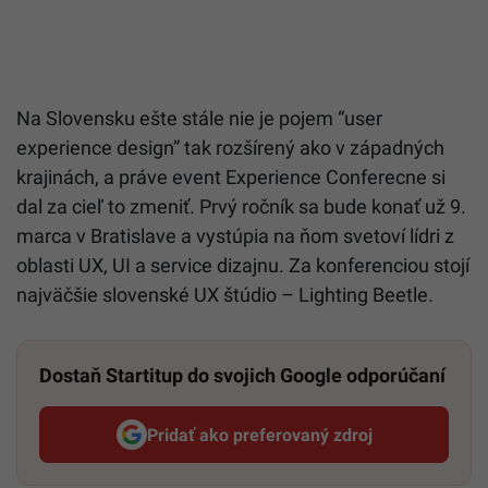
Na Slovensku ešte stále nie je pojem “user
experience design” tak rozšírený ako v západných
krajinách, a práve event Experience Conferecne si
dal za cieľ to zmeniť. Prvý ročník sa bude konať už 9.
marca v Bratislave a vystúpia na ňom svetoví lídri z
oblasti UX, UI a service dizajnu. Za konferenciou stojí
najväčšie slovenské UX štúdio – Lighting Beetle.
Dostaň Startitup do svojich Google odporúčaní
Pridať ako preferovaný zdroj
Startitup, odkaz sa otvorí v n