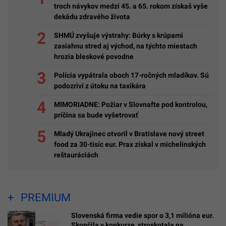
troch návykov medzi 45. a 65. rokom získaš vyše
dekádu zdravého života
SHMÚ zvyšuje výstrahy: Búrky s krúpami
zasiahnu stred aj východ, na týchto miestach
hrozia bleskové povodne
Polícia vypátrala oboch 17-ročných mladíkov. Sú
podozriví z útoku na taxikára
MIMORIADNE: Požiar v Slovnafte pod kontrolou,
príčina sa bude vyšetrovať
Mladý Ukrajinec otvoril v Bratislave nový street
food za 30-tisíc eur. Prax získal v michelinských
reštauráciách
PREMIUM
Slovenská firma vedie spor o 3,1 milióna eur.
Skončila v konkurze, stroskotala na