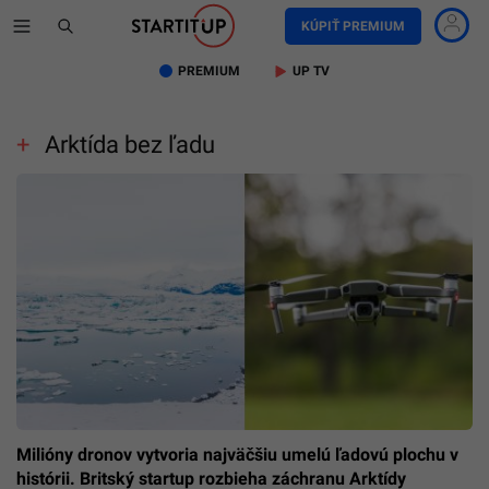
KÚPIŤ PREMIUM
PREMIUM
UP TV
Arktída bez ľadu
Milióny dronov vytvoria najväčšiu umelú ľadovú plochu v
histórii. Britský startup rozbieha záchranu Arktídy