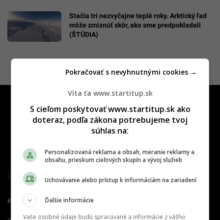
Stačia tri nezvyčajne teplé roky. Arktický ľad
môže zmiznúť skôr, ako sme predpokladali
(ŠTÚDIA)
Pokračovať s nevyhnutnými cookies →
Víta ťa www.startitup.sk
S cieľom poskytovať www.startitup.sk ako
doteraz, podľa zákona potrebujeme tvoj
súhlas na:
Personalizovaná reklama a obsah, meranie reklamy a
obsahu, prieskum cieľových skupín a vývoj služieb
Člen združenia IAB Slovakia
Uchovávanie alebo prístup k informáciám na zariadení
Ďalšie informácie
Kontakt
Inzercia
Cenník
Vaše osobné údaje budú spracúvané a informácie z vášho