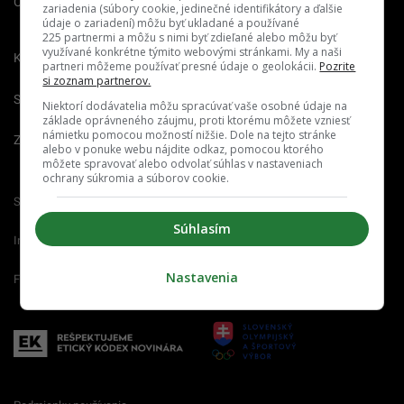
O nás
Redakcia
Nahlásiť
zariadenia (súbory cookie, jedinečné identifikátory a ďalšie
chybu
údaje o zariadení) môžu byť ukladané a používané
225 partnermi a môžu s nimi byť zdieľané alebo môžu byť
využívané konkrétne týmito webovými stránkami. My a naši
Kariéra
partneri môžeme používať presné údaje o geolokácii.
Pozrite
si zoznam partnerov.
Spravovať notifikácie
Niektorí dodávatelia môžu spracúvať vaše osobné údaje na
základe oprávneného záujmu, proti ktorému môžete vzniesť
námietku pomocou možností nižšie. Dole na tejto stránke
Zrušiť predplatné
alebo v ponuke webu nájdite odkaz, pomocou ktorého
môžete spravovať alebo odvolať súhlas v nastaveniach
ochrany súkromia a súborov cookie.
Startitup.sk
Fontech.sk
Odzadu.sk
Súhlasím
Interez.sk
Emefka.sk
Receptik.sk
Nastavenia
Femm.sk