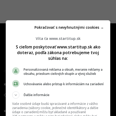
Pokračovať s nevyhnutnými cookies →
Víta ťa www.startitup.sk
S cieľom poskytovať www.startitup.sk ako
doteraz, podľa zákona potrebujeme tvoj
súhlas na:
Personalizovaná reklama a obsah, meranie reklamy a
Člen združenia IAB Slovakia
obsahu, prieskum cieľových skupín a vývoj služieb
Uchovávanie alebo prístup k informáciám na zariadení
Kontakt
Inzercia
Cenník
Ďalšie informácie
O nás
Redakcia
Nahlásiť
chybu
Vaše osobné údaje budú spracúvané a informácie z vášho
zariadenia (súbory cookie, jedinečné identifikátory a ďalšie
Kariéra
údaje o zariadení) môžu byť ukladané a používané