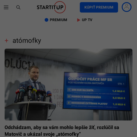
KÚPIŤ PREMIUM
PREMIUM
UP TV
atómofky
Odchádzam, aby sa vám mohlo lepšie žiť, rozlúčil sa
Matovič a ukázal svoje „atómofky“