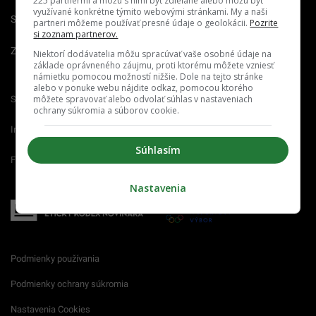
225 partnermi a môžu s nimi byť zdieľané alebo môžu byť
využívané konkrétne týmito webovými stránkami. My a naši
Spravovať notifikácie
partneri môžeme používať presné údaje o geolokácii.
Pozrite
si zoznam partnerov.
Zrušiť predplatné
Niektorí dodávatelia môžu spracúvať vaše osobné údaje na
základe oprávneného záujmu, proti ktorému môžete vzniesť
námietku pomocou možností nižšie. Dole na tejto stránke
alebo v ponuke webu nájdite odkaz, pomocou ktorého
môžete spravovať alebo odvolať súhlas v nastaveniach
Startitup.sk
Fontech.sk
Odzadu.sk
ochrany súkromia a súborov cookie.
Interez.sk
Emefka.sk
Receptik.sk
Súhlasím
Femm.sk
Nastavenia
Podmienky používania
Podmienky ochrany súkromia
Nastavenia Cookies