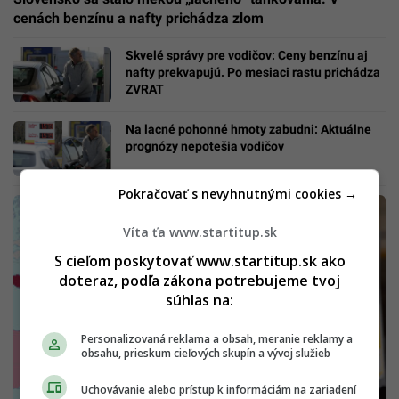
cenách benzínu a nafty prichádza zlom
Skvelé správy pre vodičov: Ceny benzínu aj
nafty prekvapujú. Po mesiaci rastu prichádza
ZVRAT
Na lacné pohonné hmoty zabudni: Aktuálne
prognózy nepotešia vodičov
Pokračovať s nevyhnutnými cookies →
Víta ťa www.startitup.sk
S cieľom poskytovať www.startitup.sk ako
doteraz, podľa zákona potrebujeme tvoj
súhlas na:
Personalizovaná reklama a obsah, meranie reklamy a
obsahu, prieskum cieľových skupín a vývoj služieb
Uchovávanie alebo prístup k informáciám na zariadení