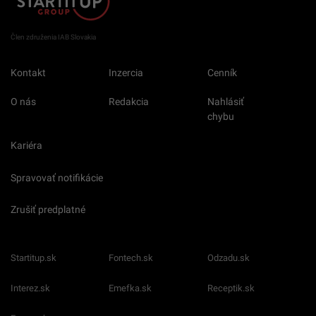
Člen združenia IAB Slovakia
Kontakt
Inzercia
Cenník
O nás
Redakcia
Nahlásiť
chybu
Kariéra
Spravovať notifikácie
Zrušiť predplatné
Startitup.sk
Fontech.sk
Odzadu.sk
Interez.sk
Emefka.sk
Receptik.sk