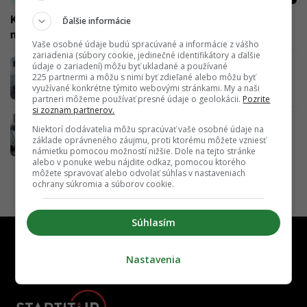
Karta sa obrátila. Nafta je konečne lacnejšia ako benzín,
Ďalšie informácie
no neveští to nič dobré
Vaše osobné údaje budú spracúvané a informácie z vášho
zariadenia (súbory cookie, jedinečné identifikátory a ďalšie
Čo všetko sa mení pre motoristov: Jazdenky
údaje o zariadení) môžu byť ukladané a používané
zlacnejú, no dôležitá vec ide hore
225 partnermi a môžu s nimi byť zdieľané alebo môžu byť
využívané konkrétne týmito webovými stránkami. My a naši
partneri môžeme používať presné údaje o geolokácii.
Pozrite
si zoznam partnerov.
Maďari sa rútia tankovať na Slovensko.
Niektorí dodávatelia môžu spracúvať vaše osobné údaje na
Vydesila ich SMS o pohonných hmotách
základe oprávneného záujmu, proti ktorému môžete vzniesť
námietku pomocou možností nižšie. Dole na tejto stránke
alebo v ponuke webu nájdite odkaz, pomocou ktorého
môžete spravovať alebo odvolať súhlas v nastaveniach
ochrany súkromia a súborov cookie.
Súhlasím
Nastavenia