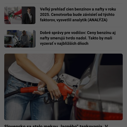
Veľký prehlaď cien benzínov a nafty v roku
2025. Cenotvorba bude závisieť od týchto
faktorov, vysvetlil analytik (ANALÝZA)
Dobré správy pre vodičov: Ceny benzínu aj
nafty smerujú tvrdo nadol. Takto by mali
vyzerať v najbližších dňoch
Slovensko sa stalo mekou „lacného“ tankovania. V