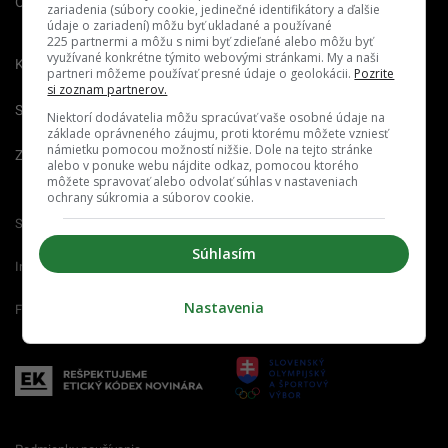
O nás
Redakcia
Nahlásiť
zariadenia (súbory cookie, jedinečné identifikátory a ďalšie
chybu
údaje o zariadení) môžu byť ukladané a používané
225 partnermi a môžu s nimi byť zdieľané alebo môžu byť
využívané konkrétne týmito webovými stránkami. My a naši
Kariéra
partneri môžeme používať presné údaje o geolokácii.
Pozrite
si zoznam partnerov.
Spravovať notifikácie
Niektorí dodávatelia môžu spracúvať vaše osobné údaje na
základe oprávneného záujmu, proti ktorému môžete vzniesť
námietku pomocou možností nižšie. Dole na tejto stránke
Zrušiť predplatné
alebo v ponuke webu nájdite odkaz, pomocou ktorého
môžete spravovať alebo odvolať súhlas v nastaveniach
ochrany súkromia a súborov cookie.
Startitup.sk
Fontech.sk
Odzadu.sk
Súhlasím
Interez.sk
Emefka.sk
Receptik.sk
Nastavenia
Femm.sk