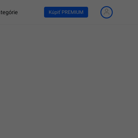
tegórie
Kúpiť PREMIUM