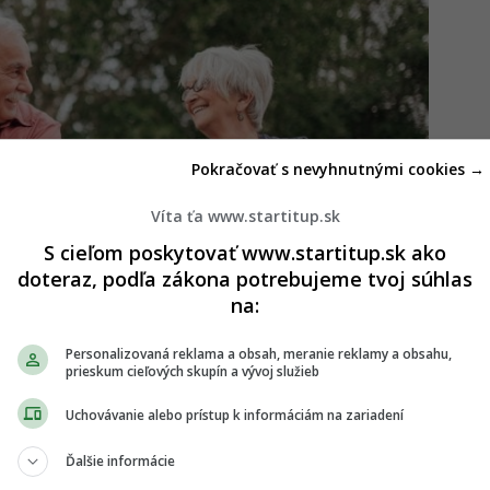
Pokračovať s nevyhnutnými cookies →
Víta ťa www.startitup.sk
S cieľom poskytovať www.startitup.sk ako
doteraz, podľa zákona potrebujeme tvoj súhlas
na:
Personalizovaná reklama a obsah, meranie reklamy a obsahu,
prieskum cieľových skupín a vývoj služieb
Uchovávanie alebo prístup k informáciám na zariadení
kú sumu peňazí. Ak chceš zarobiť, odchod do
Ďalšie informácie