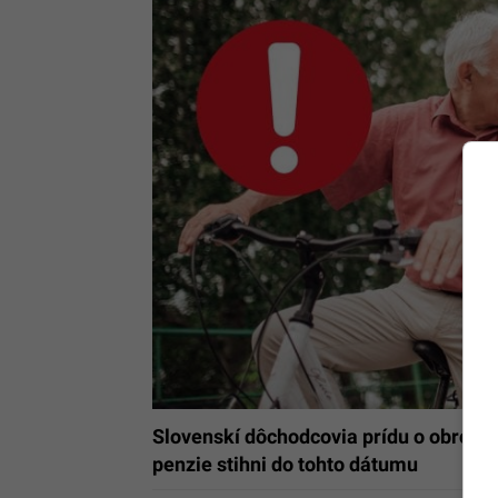
Slovenskí dôchodcovia prídu o obrovs
penzie stihni do tohto dátumu