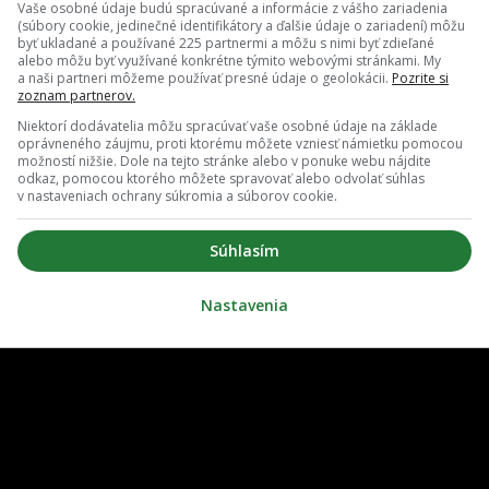
Vaše osobné údaje budú spracúvané a informácie z vášho zariadenia
(súbory cookie, jedinečné identifikátory a ďalšie údaje o zariadení) môžu
byť ukladané a používané 225 partnermi a môžu s nimi byť zdieľané
alebo môžu byť využívané konkrétne týmito webovými stránkami. My
a naši partneri môžeme používať presné údaje o geolokácii.
Pozrite si
zoznam partnerov.
Niektorí dodávatelia môžu spracúvať vaše osobné údaje na základe
oprávneného záujmu, proti ktorému môžete vzniesť námietku pomocou
možností nižšie. Dole na tejto stránke alebo v ponuke webu nájdite
odkaz, pomocou ktorého môžete spravovať alebo odvolať súhlas
v nastaveniach ochrany súkromia a súborov cookie.
O nás
Redakcia
Súhlasím
ovať notifikácie
Zrušiť predplatné
Nastavenia