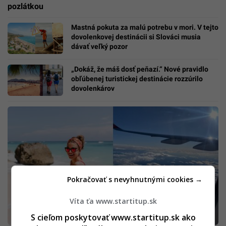
pozlátkou
Mastná pokuta za malú potrebu v mori. V tejto
dovolenkovej destinácii si Slováci musia
dávať veľký pozor
„Dokáž, že máš dosť peňazí.“ Nové pravidlo
obľúbenej turistickej destinácie rozzúrilo
dovolenkárov
Pokračovať s nevyhnutnými cookies →
Víta ťa www.startitup.sk
S cieľom poskytovať www.startitup.sk ako