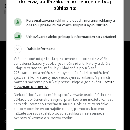
doteraz, podľa zákona potrebujeme tvoj
Dovolenkový raj zavádza bič na turistov: Za prechádzku ti
súhlas na:
hrozí pokuta takmer 2 000 eur
Personalizovaná reklama a obsah, meranie reklamy a
obsahu, prieskum cieľových skupín a vývoj služieb
Uchovávanie alebo prístup k informáciám na zariadení
Ďalšie informácie
Vaše osobné údaje budú spracúvané a informácie z vášho
zariadenia (súbory cookie, jedinečné identifikátory a ďalšie
údaje o zariadení) môžu byť ukladané a používané
225 partnermi a môžu s nimi byť zdieľané alebo môžu byť
využívané konkrétne týmito webovými stránkami. My a naši
partneri môžeme používať presné údaje o geolokácii.
Pozrite
si zoznam partnerov.
Niektorí dodávatelia môžu spracúvať vaše osobné údaje na
Člen združenia IAB Slovakia
základe oprávneného záujmu, proti ktorému môžete vzniesť
námietku pomocou možností nižšie. Dole na tejto stránke
alebo v ponuke webu nájdite odkaz, pomocou ktorého
Kontakt
Inzercia
Cenník
môžete spravovať alebo odvolať súhlas v nastaveniach
ochrany súkromia a súborov cookie.
O nás
Redakcia
Nahlásiť
chybu