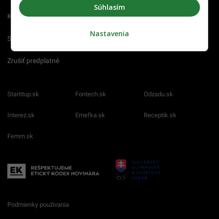
Súhlasím
Kariéra
Nastavenia
Spravovať notifikácie
Zrušiť predplatné
Startitup.sk
Fontech.sk
Odzadu.sk
Interez.sk
Emefka.sk
Receptik.sk
Femm.sk
Podmienky používania