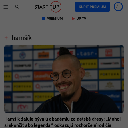
KÚPIŤ PREMIUM
PREMIUM
UP TV
hamšík
Hamšík žaluje bývalú akadémiu za detské dresy: „Mohol
si skončiť ako legenda,“ odkazujú rozhorčení rodičia