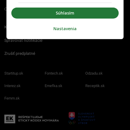
O nás
Redakcia
Nahlásiť
Súhlasím
chybu
Kariéra
Nastavenia
Spravovať notifikácie
Zrušiť predplatné
Startitup.sk
Fontech.sk
Odzadu.sk
Interez.sk
Emefka.sk
Receptik.sk
Femm.sk