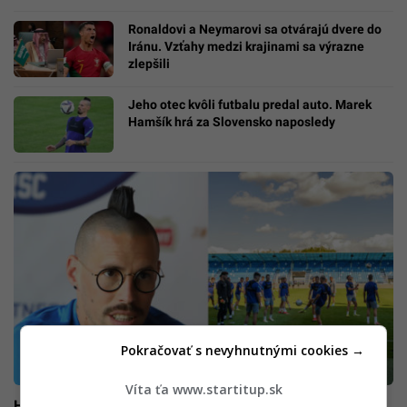
Ronaldovi a Neymarovi sa otvárajú dvere do
Iránu. Vzťahy medzi krajinami sa výrazne
zlepšili
Jeho otec kvôli futbalu predal auto. Marek
Hamšík hrá za Slovensko naposledy
Pokračovať s nevyhnutnými cookies →
Víta ťa www.startitup.sk
Hamšík sa rozlúči s reprezentačnou kariérou. Jeho