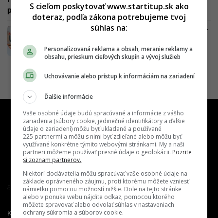
S cieľom poskytovať www.startitup.sk ako
posledný zápas bude doma
doteraz, podľa zákona potrebujeme tvoj
súhlas na:
Začínal s Hamšíkom, v Bratislave ponúkal pár
minút mužského striptízu za stovky eur. Na
Personalizovaná reklama a obsah, meranie reklamy a
túto prácu musíš mať dar
obsahu, prieskum cieľových skupín a vývoj služieb
Uchovávanie alebo prístup k informáciám na zariadení
Ďalšie informácie
Vaše osobné údaje budú spracúvané a informácie z vášho
zariadenia (súbory cookie, jedinečné identifikátory a ďalšie
údaje o zariadení) môžu byť ukladané a používané
225 partnermi a môžu s nimi byť zdieľané alebo môžu byť
využívané konkrétne týmito webovými stránkami. My a naši
partneri môžeme používať presné údaje o geolokácii.
Pozrite
si zoznam partnerov.
Niektorí dodávatelia môžu spracúvať vaše osobné údaje na
základe oprávneného záujmu, proti ktorému môžete vzniesť
námietku pomocou možností nižšie. Dole na tejto stránke
Člen združenia IAB Slovakia
alebo v ponuke webu nájdite odkaz, pomocou ktorého
môžete spravovať alebo odvolať súhlas v nastaveniach
ochrany súkromia a súborov cookie.
Kontakt
Inzercia
Cenník