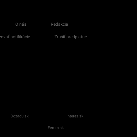
O nás
Redakcia
ovať notifikácie
Zrušiť predplatné
Odzadu.sk
Interez.sk
Femm.sk