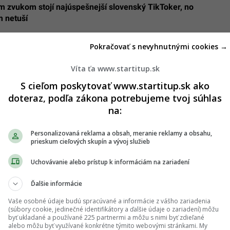
m zvukom stojí najúspešnejší slovenský TikToker, no
m netuší
Pokračovať s nevyhnutnými cookies →
Víta ťa www.startitup.sk
vačič Hanzelová: Po vražde Jána a Martiny som
S cieľom poskytovať www.startitup.sk ako
 politici budú obozretnejší v tom, ako hovoria
doteraz, podľa zákona potrebujeme tvoj súhlas
och
na:
Personalizovaná reklama a obsah, meranie reklamy a obsahu,
prieskum cieľových skupín a vývoj služieb
Uchovávanie alebo prístup k informáciám na zariadení
Ďalšie informácie
Vaše osobné údaje budú spracúvané a informácie z vášho zariadenia
(súbory cookie, jedinečné identifikátory a ďalšie údaje o zariadení) môžu
byť ukladané a používané 225 partnermi a môžu s nimi byť zdieľané
alebo môžu byť využívané konkrétne týmito webovými stránkami. My