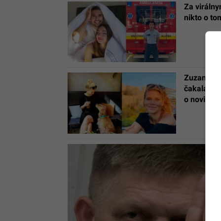
Za virálny
nikto o to
Zuzana Ko
čakala, že
o novinár