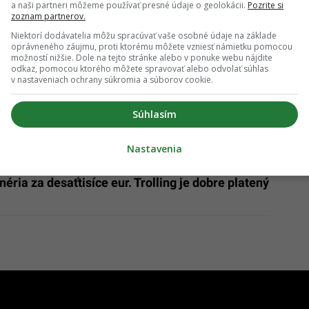
a naši partneri môžeme používať presné údaje o geolokácii.
Pozrite si
zoznam partnerov.
Niektorí dodávatelia môžu spracúvať vaše osobné údaje na základe
oprávneného záujmu, proti ktorému môžete vzniesť námietku pomocou
možností nižšie. Dole na tejto stránke alebo v ponuke webu nájdite
odkaz, pomocou ktorého môžete spravovať alebo odvolať súhlas
v nastaveniach ochrany súkromia a súborov cookie.
Súhlasím
Nastavenia
éria za desaťtisíce eur. Trolling je dobre platený