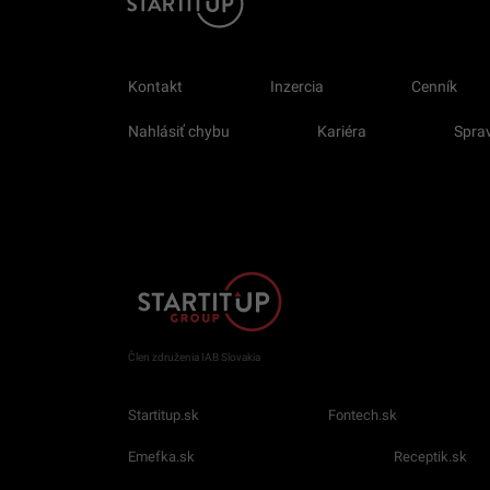
Kontakt
Inzercia
Cenník
Nahlásiť chybu
Kariéra
Sprav
Člen združenia IAB Slovakia
Startitup.sk
Fontech.sk
Emefka.sk
Receptik.sk