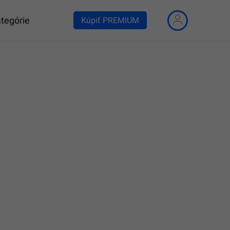
tegórie
Kúpiť PREMIUM