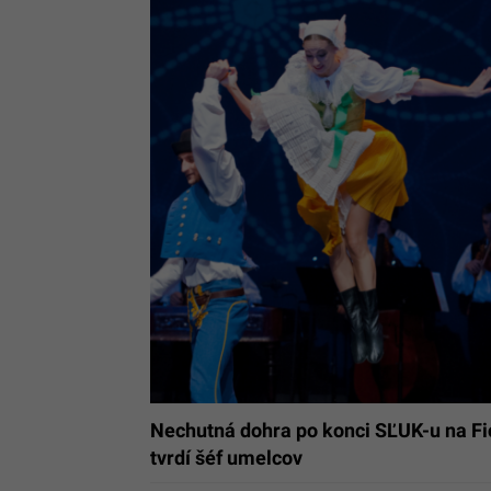
Nechutná dohra po konci SĽUK-u na Fic
tvrdí šéf umelcov