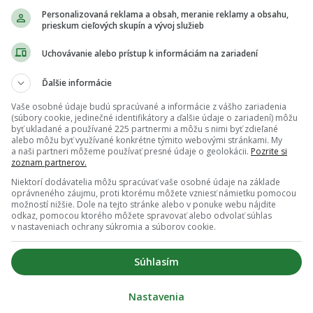
iu-jitsu ťa zbaví stresu raz a navždy. Aplikuj tieto
Personalizovaná reklama a obsah, meranie reklamy a obsahu,
 techniky okamžite
prieskum cieľových skupín a vývoj služieb
Uchovávanie alebo prístup k informáciám na zariadení
Ďalšie informácie
Vaše osobné údaje budú spracúvané a informácie z vášho zariadenia
čná amatérska MMA šampiónka pobláznila Slovensko.
(súbory cookie, jedinečné identifikátory a ďalšie údaje o zariadení) môžu
ie je zápasenie, ale cigarety, vraví Slávka Holubjaková
byť ukladané a používané 225 partnermi a môžu s nimi byť zdieľané
alebo môžu byť využívané konkrétne týmito webovými stránkami. My
R)
a naši partneri môžeme používať presné údaje o geolokácii.
Pozrite si
zoznam partnerov.
Niektorí dodávatelia môžu spracúvať vaše osobné údaje na základe
oprávneného záujmu, proti ktorému môžete vzniesť námietku pomocou
možností nižšie. Dole na tejto stránke alebo v ponuke webu nájdite
odkaz, pomocou ktorého môžete spravovať alebo odvolať súhlas
v nastaveniach ochrany súkromia a súborov cookie.
Súhlasím
Nastavenia