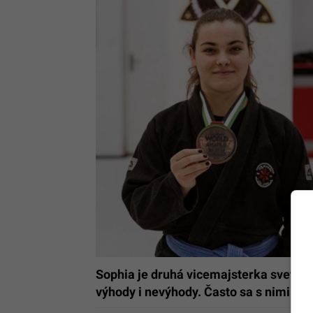
Sophia je druhá vicemajsterka sveta v 
výhody i nevýhody. Často sa s nimi p