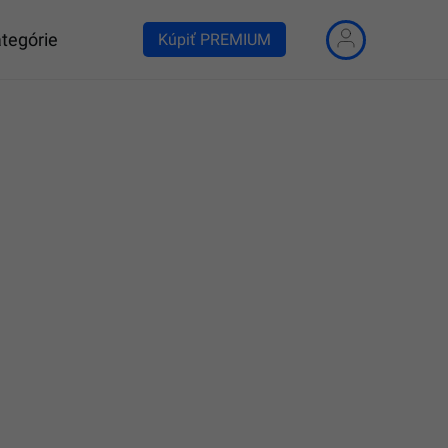
tegórie
Kúpiť PREMIUM