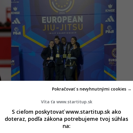
Pokračovať s nevyhnutnými cookies →
Víta ťa www.startitup.sk
S cieľom poskytovať www.startitup.sk ako
jiu-jitsu: „Trénujem s chalanmi, čo má svoje
doteraz, podľa zákona potrebujeme tvoj súhlas
orovnávam“
na: