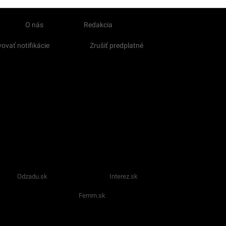
O nás
Redakcia
ovať notifikácie
Zrušiť predplatné
Odzadu.sk
Interez.sk
Femm.sk