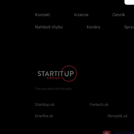
Kontakt
Inzercia
Cenník
Nahlásiť chybu
Kariéra
Sprav
Člen združenia IAB Slovakia
Startitup.sk
Fontech.sk
Emefka.sk
Receptik.sk