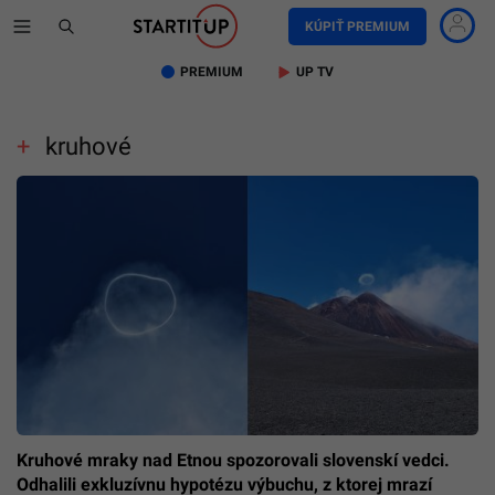
KÚPIŤ PREMIUM
PREMIUM
UP TV
kruhové
Kruhové mraky nad Etnou spozorovali slovenskí vedci.
Odhalili exkluzívnu hypotézu výbuchu, z ktorej mrazí