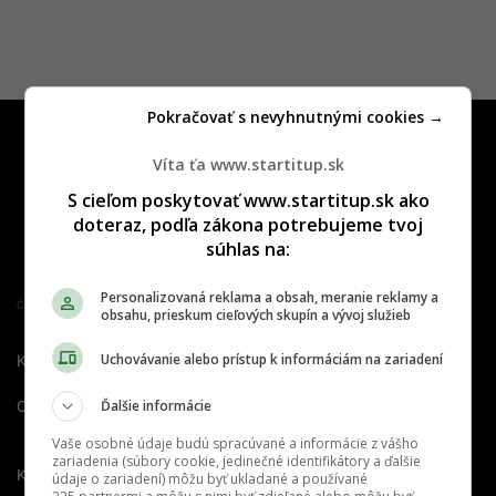
Pokračovať s nevyhnutnými cookies →
Víta ťa www.startitup.sk
S cieľom poskytovať www.startitup.sk ako
doteraz, podľa zákona potrebujeme tvoj
súhlas na:
Personalizovaná reklama a obsah, meranie reklamy a
Člen združenia IAB Slovakia
obsahu, prieskum cieľových skupín a vývoj služieb
Uchovávanie alebo prístup k informáciám na zariadení
Kontakt
Inzercia
Cenník
Ďalšie informácie
O nás
Redakcia
Nahlásiť
chybu
Vaše osobné údaje budú spracúvané a informácie z vášho
zariadenia (súbory cookie, jedinečné identifikátory a ďalšie
Kariéra
údaje o zariadení) môžu byť ukladané a používané