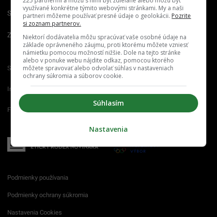
225 partnermi a môžu s nimi byť zdieľané alebo môžu byť
využívané konkrétne týmito webovými stránkami. My a naši
Spravovať notifikácie
partneri môžeme používať presné údaje o geolokácii.
Pozrite
si zoznam partnerov.
Zrušiť predplatné
Niektorí dodávatelia môžu spracúvať vaše osobné údaje na
základe oprávneného záujmu, proti ktorému môžete vzniesť
námietku pomocou možností nižšie. Dole na tejto stránke
alebo v ponuke webu nájdite odkaz, pomocou ktorého
môžete spravovať alebo odvolať súhlas v nastaveniach
Startitup.sk
Fontech.sk
Odzadu.sk
ochrany súkromia a súborov cookie.
Interez.sk
Emefka.sk
Receptik.sk
Súhlasím
Femm.sk
Nastavenia
Podmienky používania
Podmienky ochrany súkromia
Nastavenia Cookies