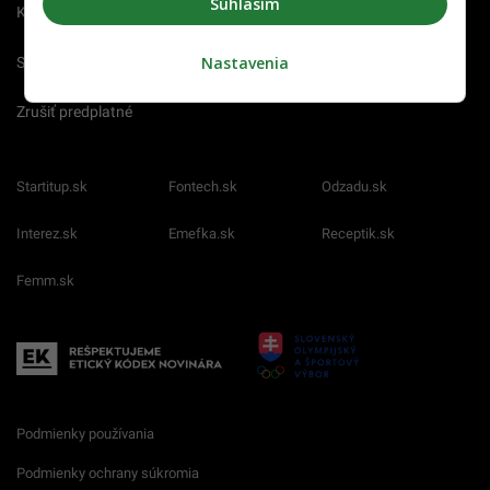
Súhlasím
Kariéra
Nastavenia
Spravovať notifikácie
Zrušiť predplatné
Startitup.sk
Fontech.sk
Odzadu.sk
Interez.sk
Emefka.sk
Receptik.sk
Femm.sk
Podmienky používania
Podmienky ochrany súkromia