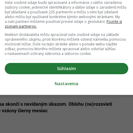
Vaše osobné údaje budú spracúvané a informácie z vášho zariadenia
(súbory cookie, jedinečné identifikátory a ďalšie údaje o zariadení) môžu
byť ukladané a používané 225 partnermi a môžu s nimi byť zdieľané
alebo môžu byť využívané konkrétne týmito webovými stránkami. My
a naši partneri môžeme používať presné údaje o geolokácii.
Pozrite si
zoznam partnerov.
Niektorí dodávatelia môžu spracúvať vaše osobné údaje na základe
oprávneného záujmu, proti ktorému môžete vzniesť námietku pomocou
ne 4G internet. Fungovať bude navigácia či
možností nižšie. Dole na tejto stránke alebo v ponuke webu nájdite
odkaz, pomocou ktorého môžete spravovať alebo odvolať súhlas
v nastaveniach ochrany súkromia a súborov cookie.
 prstencov či Mars ako na dlani: Rok 2025 bude plný
ch astronomických javov
Súhlasím
Nastavenia
sa skončí s nevídaným úkazom. Oblohu (ne)rozsvieti
 vzácny čierny mesiac