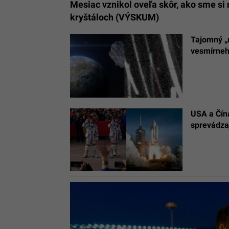
Mesiac vznikol oveľa skôr, ako sme si 
kryštáloch (VÝSKUM)
Tajomný „
vesmírneh
USA a Čín
sprevádza