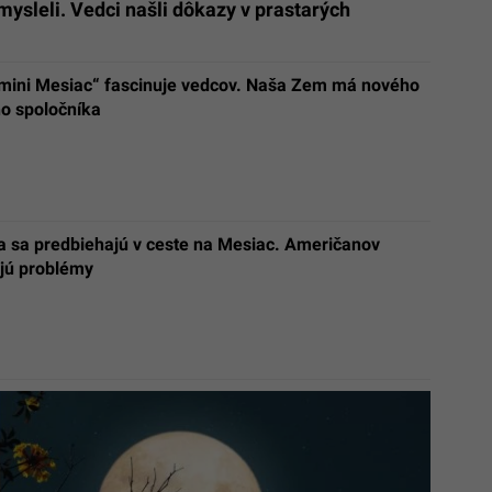
mysleli. Vedci našli dôkazy v prastarých
mini Mesiac“ fascinuje vedcov. Naša Zem má nového
o spoločníka
a sa predbiehajú v ceste na Mesiac. Američanov
jú problémy