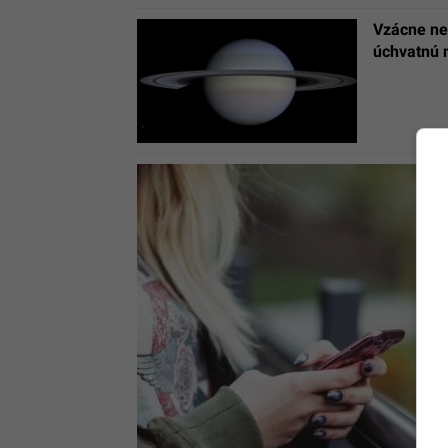
Vzácne ne
úchvatnú 