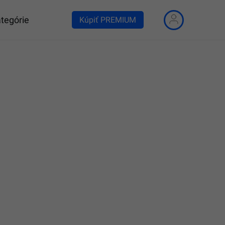
tegórie
Kúpiť PREMIUM