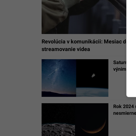
Revolúcia v komunikácii: Mesiac dosta
streamovanie videa
Saturn bez
výnimočný
Rok 2024 
nesmierne