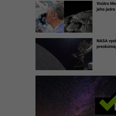
Vnútro Mes
jeho jadre
NASA vysie
preskúmaj