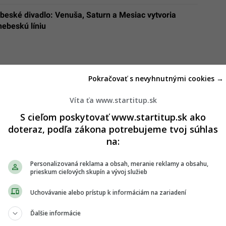
beské divadlo: Venuša, Saturn a Mesiac vytvoria
nebeskú líniu
Pokračovať s nevyhnutnými cookies →
Víta ťa www.startitup.sk
S cieľom poskytovať www.startitup.sk ako
doteraz, podľa zákona potrebujeme tvoj súhlas
na:
Personalizovaná reklama a obsah, meranie reklamy a obsahu,
prieskum cieľových skupín a vývoj služieb
Uchovávanie alebo prístup k informáciám na zariadení
Ďalšie informácie