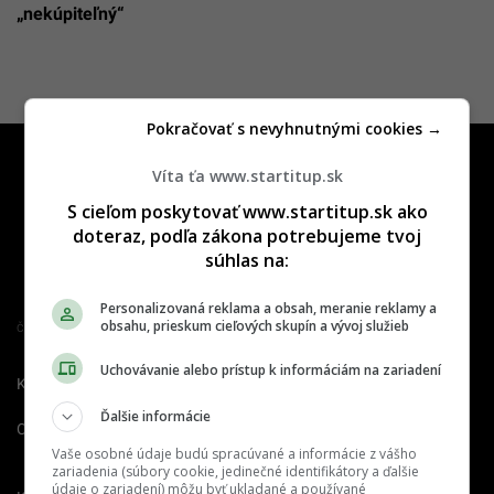
„nekúpiteľný“
Pokračovať s nevyhnutnými cookies →
Víta ťa www.startitup.sk
S cieľom poskytovať www.startitup.sk ako
doteraz, podľa zákona potrebujeme tvoj
súhlas na:
Personalizovaná reklama a obsah, meranie reklamy a
obsahu, prieskum cieľových skupín a vývoj služieb
Člen združenia IAB Slovakia
Uchovávanie alebo prístup k informáciám na zariadení
Kontakt
Inzercia
Cenník
Ďalšie informácie
O nás
Redakcia
Nahlásiť
chybu
Vaše osobné údaje budú spracúvané a informácie z vášho
zariadenia (súbory cookie, jedinečné identifikátory a ďalšie
údaje o zariadení) môžu byť ukladané a používané