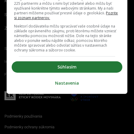
Kariéra
225 partnermi a môžu s nimi byť zdieľané alebo môžu byť
využívané konkrétne týmito webovými stránkami. My a naši
partneri môžeme používať presné údaje o geolokácii.
Pozrite
Spravovať notifikácie
si zoznam partnerov.
Niektorí dodávatelia môžu spracúvať vaše osobné údaje na
Zrušiť predplatné
základe oprávneného záujmu, proti ktorému môžete vzniesť
námietku pomocou možností nižšie. Dole na tejto stránke
alebo v ponuke webu nájdite odkaz, pomocou ktorého
môžete spravovať alebo odvolať súhlas v nastaveniach
Startitup.sk
Fontech.sk
Odzadu.sk
ochrany súkromia a súborov cookie.
Interez.sk
Emefka.sk
Receptik.sk
Súhlasím
Femm.sk
Nastavenia
Podmienky používania
Podmienky ochrany súkromia