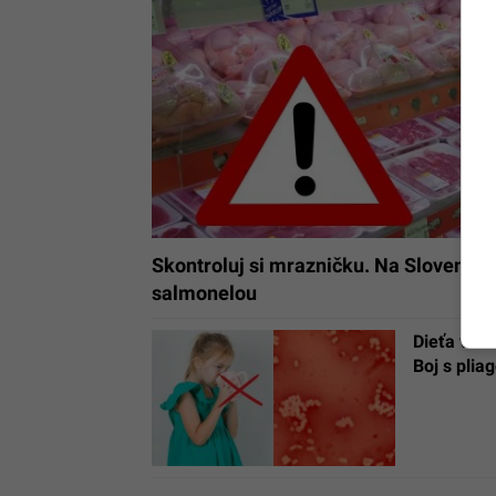
Skontroluj si mrazničku. Na Slovens
salmonelou
Dieťa v K
Boj s plia