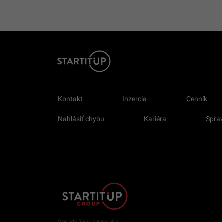
Kontakt
Inzercia
Cenník
Nahlásiť chybu
Kariéra
Sprav
Člen združenia IAB Slovakia