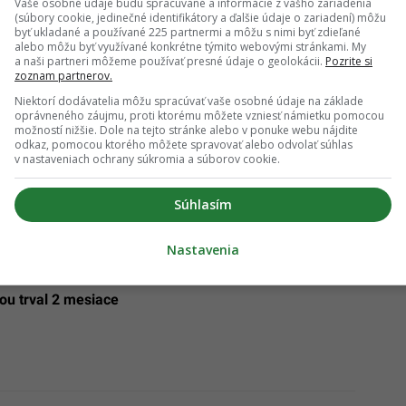
Vaše osobné údaje budú spracúvané a informácie z vášho zariadenia
(súbory cookie, jedinečné identifikátory a ďalšie údaje o zariadení) môžu
byť ukladané a používané 225 partnermi a môžu s nimi byť zdieľané
alebo môžu byť využívané konkrétne týmito webovými stránkami. My
a naši partneri môžeme používať presné údaje o geolokácii.
Pozrite si
zoznam partnerov.
Niektorí dodávatelia môžu spracúvať vaše osobné údaje na základe
oprávneného záujmu, proti ktorému môžete vzniesť námietku pomocou
možností nižšie. Dole na tejto stránke alebo v ponuke webu nájdite
odkaz, pomocou ktorého môžete spravovať alebo odvolať súhlas
v nastaveniach ochrany súkromia a súborov cookie.
Súhlasím
ku sa predávalo poľské mäso kontaminované
Nastavenia
ošiciach sa nakazilo zákernou chorobou z vodovodu.
gou trval 2 mesiace