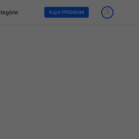
tegórie
Kúpiť PREMIUM