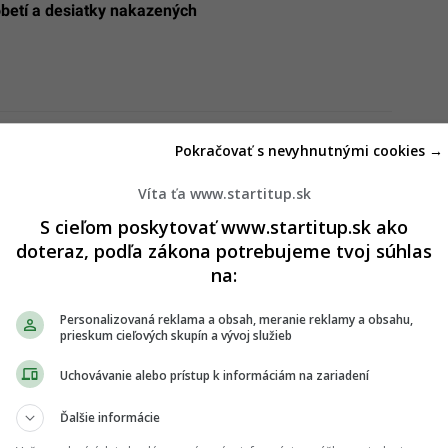
obetí a desiatky nakazených
je pred slanou pochúťkou z vlastných pultov. Našli v
Pokračovať s nevyhnutnými cookies →
iadne nebezpečnú baktériu
Víta ťa www.startitup.sk
S cieľom poskytovať www.startitup.sk ako
doteraz, podľa zákona potrebujeme tvoj súhlas
na:
Personalizovaná reklama a obsah, meranie reklamy a obsahu,
prieskum cieľových skupín a vývoj služieb
Uchovávanie alebo prístup k informáciám na zariadení
Ďalšie informácie