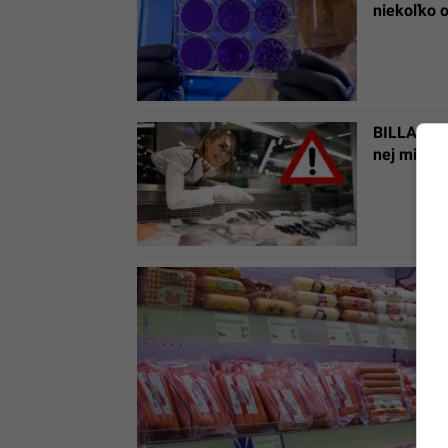
niekoľko 
BILLA varu
nej mimor