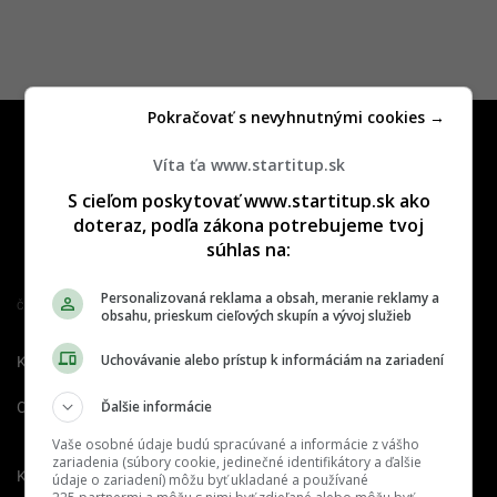
Pokračovať s nevyhnutnými cookies →
Víta ťa www.startitup.sk
S cieľom poskytovať www.startitup.sk ako
doteraz, podľa zákona potrebujeme tvoj
súhlas na:
Personalizovaná reklama a obsah, meranie reklamy a
Člen združenia IAB Slovakia
obsahu, prieskum cieľových skupín a vývoj služieb
Uchovávanie alebo prístup k informáciám na zariadení
Kontakt
Inzercia
Cenník
Ďalšie informácie
O nás
Redakcia
Nahlásiť
chybu
Vaše osobné údaje budú spracúvané a informácie z vášho
zariadenia (súbory cookie, jedinečné identifikátory a ďalšie
Kariéra
údaje o zariadení) môžu byť ukladané a používané