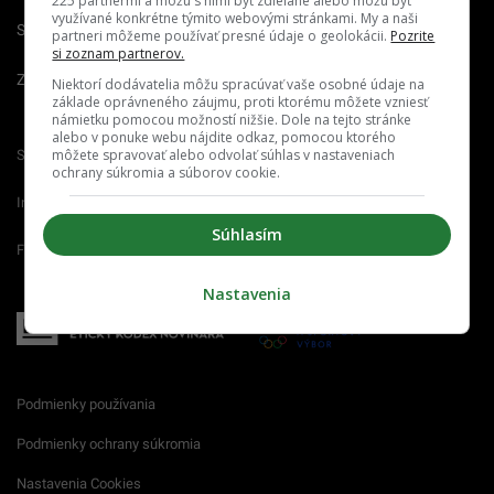
225 partnermi a môžu s nimi byť zdieľané alebo môžu byť
využívané konkrétne týmito webovými stránkami. My a naši
Spravovať notifikácie
partneri môžeme používať presné údaje o geolokácii.
Pozrite
si zoznam partnerov.
Zrušiť predplatné
Niektorí dodávatelia môžu spracúvať vaše osobné údaje na
základe oprávneného záujmu, proti ktorému môžete vzniesť
námietku pomocou možností nižšie. Dole na tejto stránke
alebo v ponuke webu nájdite odkaz, pomocou ktorého
môžete spravovať alebo odvolať súhlas v nastaveniach
Startitup.sk
Fontech.sk
Odzadu.sk
ochrany súkromia a súborov cookie.
Interez.sk
Emefka.sk
Receptik.sk
Súhlasím
Femm.sk
Nastavenia
Podmienky používania
Podmienky ochrany súkromia
Nastavenia Cookies