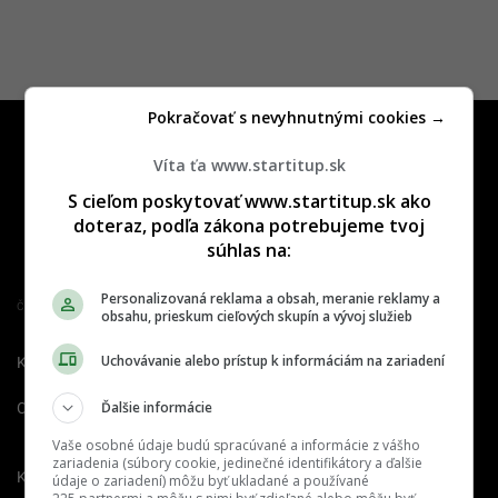
Pokračovať s nevyhnutnými cookies →
Víta ťa www.startitup.sk
S cieľom poskytovať www.startitup.sk ako
doteraz, podľa zákona potrebujeme tvoj
súhlas na:
Personalizovaná reklama a obsah, meranie reklamy a
Člen združenia IAB Slovakia
obsahu, prieskum cieľových skupín a vývoj služieb
Uchovávanie alebo prístup k informáciám na zariadení
Kontakt
Inzercia
Cenník
Ďalšie informácie
O nás
Redakcia
Nahlásiť
chybu
Vaše osobné údaje budú spracúvané a informácie z vášho
zariadenia (súbory cookie, jedinečné identifikátory a ďalšie
Kariéra
údaje o zariadení) môžu byť ukladané a používané