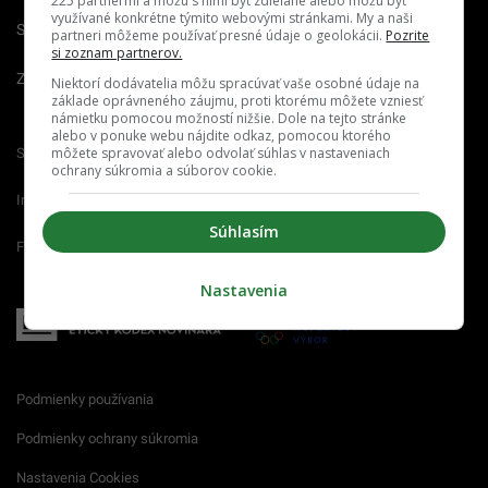
225 partnermi a môžu s nimi byť zdieľané alebo môžu byť
využívané konkrétne týmito webovými stránkami. My a naši
Spravovať notifikácie
partneri môžeme používať presné údaje o geolokácii.
Pozrite
si zoznam partnerov.
Zrušiť predplatné
Niektorí dodávatelia môžu spracúvať vaše osobné údaje na
základe oprávneného záujmu, proti ktorému môžete vzniesť
námietku pomocou možností nižšie. Dole na tejto stránke
alebo v ponuke webu nájdite odkaz, pomocou ktorého
môžete spravovať alebo odvolať súhlas v nastaveniach
Startitup.sk
Fontech.sk
Odzadu.sk
ochrany súkromia a súborov cookie.
Interez.sk
Emefka.sk
Receptik.sk
Súhlasím
Femm.sk
Nastavenia
Podmienky používania
Podmienky ochrany súkromia
Nastavenia Cookies