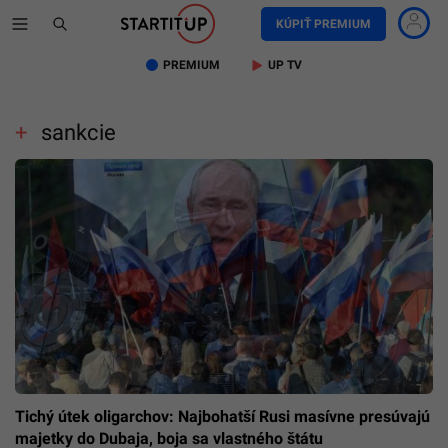
KÚPIŤ PREMIUM
PREMIUM
UP TV
sankcie
Tichý útek oligarchov: Najbohatší Rusi masívne presúvajú
majetky do Dubaja, boja sa vlastného štátu