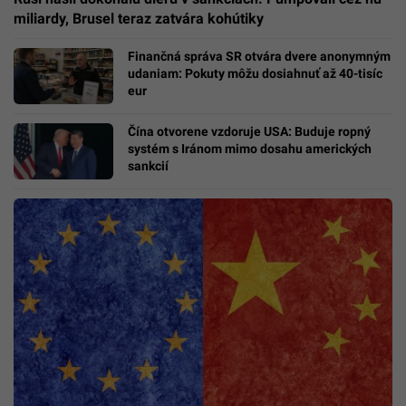
miliardy, Brusel teraz zatvára kohútiky
Finančná správa SR otvára dvere anonymným
udaniam: Pokuty môžu dosiahnuť až 40-tisíc
eur
Čína otvorene vzdoruje USA: Buduje ropný
systém s Iránom mimo dosahu amerických
sankcií