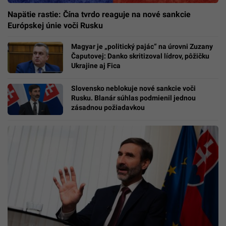
Napätie rastie: Čína tvrdo reaguje na nové sankcie
Európskej únie voči Rusku
Magyar je „politický pajác“ na úrovni Zuzany
Čaputovej: Danko skritizoval lídrov, pôžičku
Ukrajine aj Fica
Slovensko neblokuje nové sankcie voči
Rusku. Blanár súhlas podmienil jednou
zásadnou požiadavkou