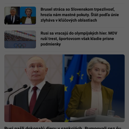
Brusel stráca so Slovenskom trpezlivosť,
hrozia nám mastné pokuty. Štát podľa únie
zlyháva v kľúčových oblastiach
Rusi sa vracajú do olympijských hier. MOV
ruší trest, športovcom však kladie prísne
podmienky
Rusi našli dokonalú dieru v sankciách. Pumpovali cez ňu