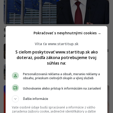
Sankcie za masaker v Buči: EÚ trestá deväť osôb
Pokračovať s nevyhnutnými cookies →
zodpovedných za vojnové zločiny
Víta ťa www.startitup.sk
USA zrušili sankcie voči časti ruského
ropného giganta. Rozhodnutie je „silný signál
S cieľom poskytovať www.startitup.sk ako
úzkej spolupráce“
doteraz, podľa zákona potrebujeme tvoj
súhlas na:
Skolabuje ruská ekonomika? Odborníci
vysvetľujú, čo príde ďalej, a prečo v Moskve
Personalizovaná reklama a obsah, meranie reklamy a
rastú problémy rýchlejšie ako v Kyjeve
obsahu, prieskum cieľových skupín a vývoj služieb
Uchovávanie alebo prístup k informáciám na zariadení
Ďalšie informácie
Vaše osobné údaje budú spracúvané a informácie z vášho
zariadenia (súbory cookie, jedinečné identifikátory a ďalšie