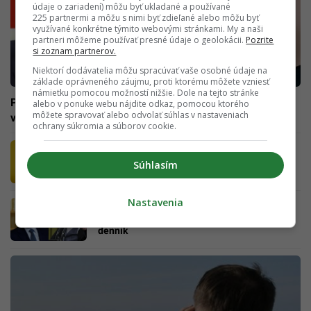
údaje o zariadení) môžu byť ukladané a používané
225 partnermi a môžu s nimi byť zdieľané alebo môžu byť
využívané konkrétne týmito webovými stránkami. My a naši
partneri môžeme používať presné údaje o geolokácii.
Pozrite
si zoznam partnerov.
Niektorí dodávatelia môžu spracúvať vaše osobné údaje na
základe oprávneného záujmu, proti ktorému môžete vzniesť
námietku pomocou možností nižšie. Dole na tejto stránke
Putinova vojna láme Rusko, veľmoc je vnútorne
alebo v ponuke webu nájdite odkaz, pomocou ktorého
môžete spravovať alebo odvolať súhlas v nastaveniach
vyčerpaná. Ekonomika balansuje na pokraji kolapsu
ochrany súkromia a súborov cookie.
Ukrajina uvalila sankcie na firmy vyrábajúce
súčiastky pre ruské drony
Súhlasím
Nastavenia
Moskva poslala vlaky a lode plné bankoviek
Iránu. Krajina získala miliardy, tvrdí britský
denník