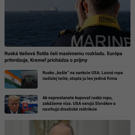
Ruská tieňová flotila čelí masívnemu rozkladu. Európa
pritvrdzuje, Kremeľ prichádza o príjmy
Rusko „kašle“ na sankcie USA. Lacná ropa
naďalej tečie, stopla ju len jediná firma
Ak neprestanete kupovať ruskú ropu,
zakážeme víza. USA varujú Slovákov a
navrhujú drastické reštrikcie