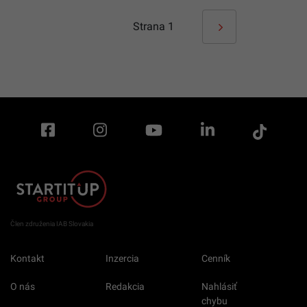
Strana
1
Člen združenia IAB Slovakia
Kontakt
Inzercia
Cenník
O nás
Redakcia
Nahlásiť
chybu