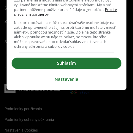
225 partnermi a môžu s nimi byť zdieľané alebo môžu byť
využívané konkrétne týmito webovými stránkami. My a naši
Spravovať notifikácie
partneri môžeme používať presné údaje o geolokácii.
Pozrite
si zoznam partnerov.
Zrušiť predplatné
Niektorí dodávatelia môžu spracúvať vaše osobné údaje na
základe oprávneného záujmu, proti ktorému môžete vzniesť
námietku pomocou možností nižšie. Dole na tejto stránke
alebo v ponuke webu nájdite odkaz, pomocou ktorého
môžete spravovať alebo odvolať súhlas v nastaveniach
Startitup.sk
Fontech.sk
Odzadu.sk
ochrany súkromia a súborov cookie.
Interez.sk
Emefka.sk
Receptik.sk
Súhlasím
Femm.sk
Nastavenia
Podmienky používania
Podmienky ochrany súkromia
Nastavenia Cookies