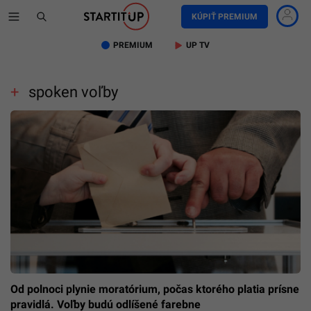
KÚPIŤ PREMIUM
PREMIUM
UP TV
spoken voľby
Od polnoci plynie moratórium, počas ktorého platia prísne
pravidlá. Voľby budú odlíšené farebne