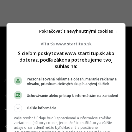
Pokračovať s nevyhnutnými cookies →
Víta ťa www.startitup.sk
S cieľom poskytovať www.startitup.sk ako
doteraz, podľa zákona potrebujeme tvoj
súhlas na:
Personalizovaná reklama a obsah, meranie reklamy a
Člen združenia IAB Slovakia
obsahu, prieskum cieľových skupín a vývoj služieb
Uchovávanie alebo prístup k informáciám na zariadení
Kontakt
Inzercia
Cenník
Ďalšie informácie
O nás
Redakcia
Nahlásiť
chybu
Vaše osobné údaje budú spracúvané a informácie z vášho
zariadenia (súbory cookie, jedinečné identifikátory a ďalšie
Kariéra
údaje o zariadení) môžu byť ukladané a používané