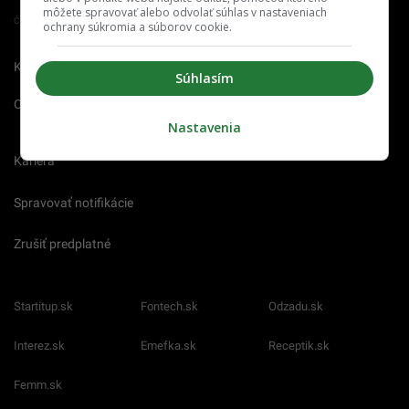
môžete spravovať alebo odvolať súhlas v nastaveniach
Člen združenia IAB Slovakia
ochrany súkromia a súborov cookie.
Kontakt
Inzercia
Cenník
Súhlasím
O nás
Redakcia
Nahlásiť
chybu
Nastavenia
Kariéra
Spravovať notifikácie
Zrušiť predplatné
Startitup.sk
Fontech.sk
Odzadu.sk
Interez.sk
Emefka.sk
Receptik.sk
Femm.sk