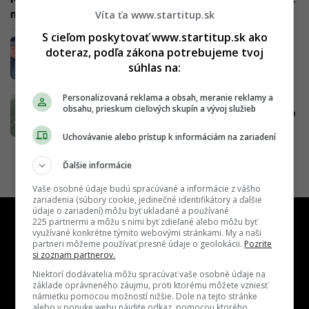
nevyplatí, prichádza radikálna zmena
Víta ťa www.startitup.sk
S cieľom poskytovať www.startitup.sk ako
Dôležitá zmena pre vodičov: Očakávaných
doteraz, podľa zákona potrebujeme tvoj
300 radarov na Slovensku tak skoro
súhlas na:
neuvidíme
Personalizovaná reklama a obsah, meranie reklamy a
Vodiči sa musia pripraviť na stovky radarov:
obsahu, prieskum cieľových skupín a vývoj služieb
Vieme, kde ich môžu rozmiestniť, tento kraj je
na tom „najhoršie“
Uchovávanie alebo prístup k informáciám na zariadení
Ďalšie informácie
Vaše osobné údaje budú spracúvané a informácie z vášho
zariadenia (súbory cookie, jedinečné identifikátory a ďalšie
údaje o zariadení) môžu byť ukladané a používané
225 partnermi a môžu s nimi byť zdieľané alebo môžu byť
využívané konkrétne týmito webovými stránkami. My a naši
partneri môžeme používať presné údaje o geolokácii.
Pozrite
si zoznam partnerov.
Niektorí dodávatelia môžu spracúvať vaše osobné údaje na
základe oprávneného záujmu, proti ktorému môžete vzniesť
námietku pomocou možností nižšie. Dole na tejto stránke
alebo v ponuke webu nájdite odkaz, pomocou ktorého