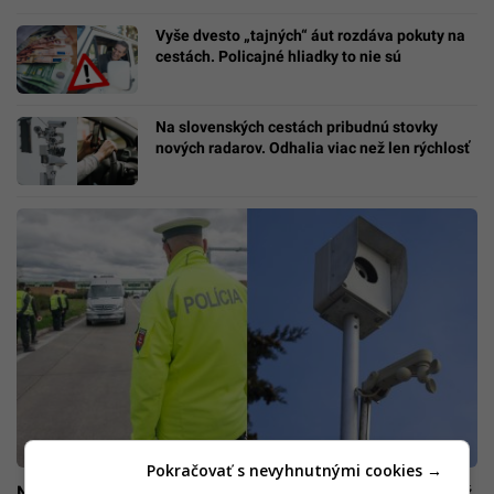
Vyše dvesto „tajných“ áut rozdáva pokuty na
cestách. Policajné hliadky to nie sú
Na slovenských cestách pribudnú stovky
nových radarov. Odhalia viac než len rýchlosť
Pokračovať s nevyhnutnými cookies →
Nový „bič“ na vodičov: Spomaliť iba pred radarom sa ti už