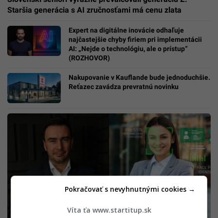
Staršia generácia s AI zručnosťami má cenu zlata
Expert na digitálne inovácie odhaľuje
najčastejšie chyby firiem pri implementácii
AI: „Nejde o technológiu, ale o prístup“
(ROZHOVOR)
Nakupovanie v Kauflande bude jednoduchšie.
Reťazec zavádza prevratnú novinku
Pokračovať s nevyhnutnými cookies →
Víta ťa www.startitup.sk