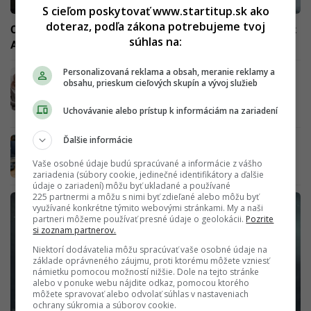
S cieľom poskytovať www.startitup.sk ako
doteraz, podľa zákona potrebujeme tvoj
Odborník na pracovný trh: „Slovensko má šancu spraviť z
súhlas na:
AI riešenie, nie hrozbu. Záleží na tom, ako ju uchopíme“
Personalizovaná reklama a obsah, meranie reklamy a
Umelá inteligencia na Slovensku: Odhaľuje
obsahu, prieskum cieľových skupín a vývoj služieb
rakovinu, zachraňuje životy, no nahradí
lekárov? „Je možné, že sa tak raz stane“
Uchovávanie alebo prístup k informáciám na zariadení
(ODBORNÍČKA)
Ďalšie informácie
Na Slovensku vznikla miliónová „škola
budúcnosti“ s 3D technológiami aj kinom.
Vaše osobné údaje budú spracúvané a informácie z vášho
Vyzerá ako klasická stredná
zariadenia (súbory cookie, jedinečné identifikátory a ďalšie
údaje o zariadení) môžu byť ukladané a používané
225 partnermi a môžu s nimi byť zdieľané alebo môžu byť
využívané konkrétne týmito webovými stránkami. My a naši
partneri môžeme používať presné údaje o geolokácii.
Pozrite
si zoznam partnerov.
Niektorí dodávatelia môžu spracúvať vaše osobné údaje na
základe oprávneného záujmu, proti ktorému môžete vzniesť
námietku pomocou možností nižšie. Dole na tejto stránke
alebo v ponuke webu nájdite odkaz, pomocou ktorého
môžete spravovať alebo odvolať súhlas v nastaveniach
ochrany súkromia a súborov cookie.