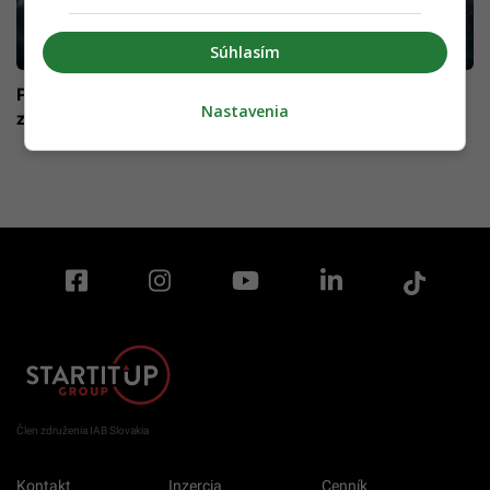
Súhlasím
Podľa expertov sa šanca, že AI vyhubí ľudstvo „nedá
Nastavenia
zanedbať“
Člen združenia IAB Slovakia
Kontakt
Inzercia
Cenník