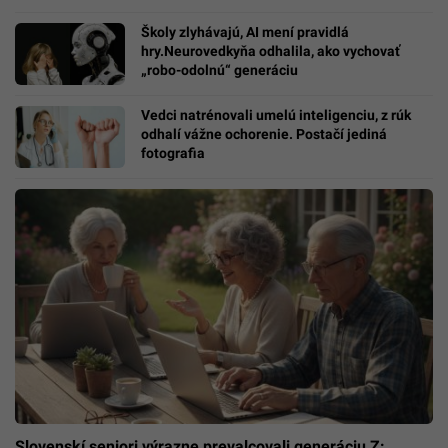
Školy zlyhávajú, AI mení pravidlá
hry.Neurovedkyňa odhalila, ako vychovať
„robo-odolnú“ generáciu
Vedci natrénovali umelú inteligenciu, z rúk
odhalí vážne ochorenie. Postačí jediná
fotografia
Slovenskí seniori výrazne prevalcovali generáciu Z: