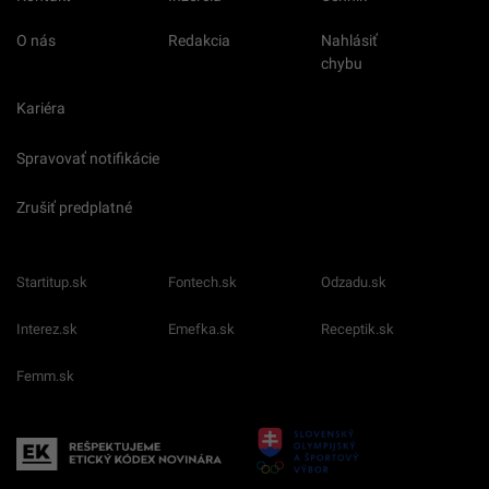
O nás
Redakcia
Nahlásiť
chybu
Kariéra
Spravovať notifikácie
Zrušiť predplatné
Startitup.sk
Fontech.sk
Odzadu.sk
Interez.sk
Emefka.sk
Receptik.sk
Femm.sk