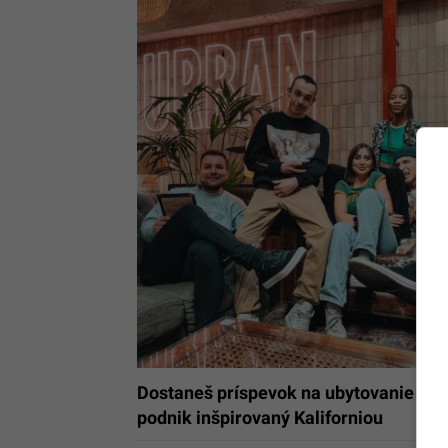
Dostaneš príspevok na ubytovanie 1 800
podnik inšpirovaný Kaliforniou