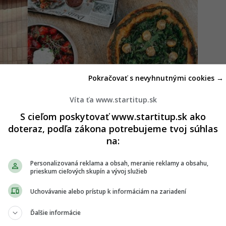
Pokračovať s nevyhnutnými cookies →
Víta ťa www.startitup.sk
S cieľom poskytovať www.startitup.sk ako
doteraz, podľa zákona potrebujeme tvoj súhlas
na:
Personalizovaná reklama a obsah, meranie reklamy a obsahu,
prieskum cieľových skupín a vývoj služieb
Uchovávanie alebo prístup k informáciám na zariadení
 eur plus štedrú výplatu. V Bratislave otvára
Ďalšie informácie