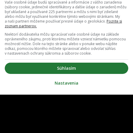
Vaše osobné údaje budú spracúvané a informácie z vášho zariadenia
(súbory cookie, jedinečné identifikátory a ďalšie údaje o zariadení) môžu
byť ukladané a používané 225 partnermi a môžu s nimi byť zdieľané
alebo môžu byť využívané konkrétne týmito webovými stránkami. My
a naši partneri môžeme používať presné údaje o geolokácii.
Pozrite si
zoznam partnerov.
Niektorí dodávatelia môžu spracúvať vaše osobné údaje na základe
oprávneného záujmu, proti ktorému môžete vzniesť námietku pomocou
možností nižšie. Dole na tejto stránke alebo v ponuke webu nájdite
odkaz, pomocou ktorého môžete spravovať alebo odvolať súhlas
v nastaveniach ochrany súkromia a súborov cookie.
O nás
Redakcia
Súhlasím
ovať notifikácie
Zrušiť predplatné
Nastavenia