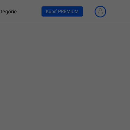
tegórie
Kúpiť PREMIUM