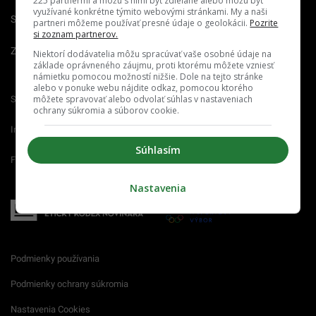
225 partnermi a môžu s nimi byť zdieľané alebo môžu byť
využívané konkrétne týmito webovými stránkami. My a naši
Spravovať notifikácie
partneri môžeme používať presné údaje o geolokácii.
Pozrite
si zoznam partnerov.
Zrušiť predplatné
Niektorí dodávatelia môžu spracúvať vaše osobné údaje na
základe oprávneného záujmu, proti ktorému môžete vzniesť
námietku pomocou možností nižšie. Dole na tejto stránke
alebo v ponuke webu nájdite odkaz, pomocou ktorého
môžete spravovať alebo odvolať súhlas v nastaveniach
Startitup.sk
Fontech.sk
Odzadu.sk
ochrany súkromia a súborov cookie.
Interez.sk
Emefka.sk
Receptik.sk
Súhlasím
Femm.sk
Nastavenia
Podmienky používania
Podmienky ochrany súkromia
Nastavenia Cookies