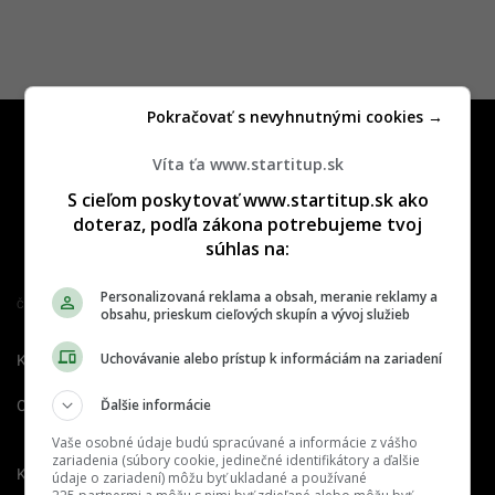
Pokračovať s nevyhnutnými cookies →
Víta ťa www.startitup.sk
S cieľom poskytovať www.startitup.sk ako
doteraz, podľa zákona potrebujeme tvoj
súhlas na:
Personalizovaná reklama a obsah, meranie reklamy a
Člen združenia IAB Slovakia
obsahu, prieskum cieľových skupín a vývoj služieb
Uchovávanie alebo prístup k informáciám na zariadení
Kontakt
Inzercia
Cenník
Ďalšie informácie
O nás
Redakcia
Nahlásiť
chybu
Vaše osobné údaje budú spracúvané a informácie z vášho
zariadenia (súbory cookie, jedinečné identifikátory a ďalšie
Kariéra
údaje o zariadení) môžu byť ukladané a používané