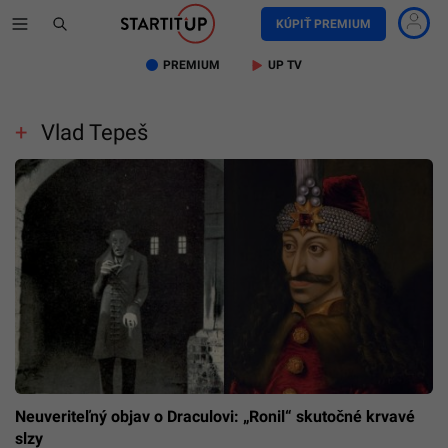
KÚPIŤ PREMIUM
PREMIUM
UP TV
Vlad Tepeš
Neuveriteľný objav o Draculovi: „Ronil“ skutočné krvavé
slzy