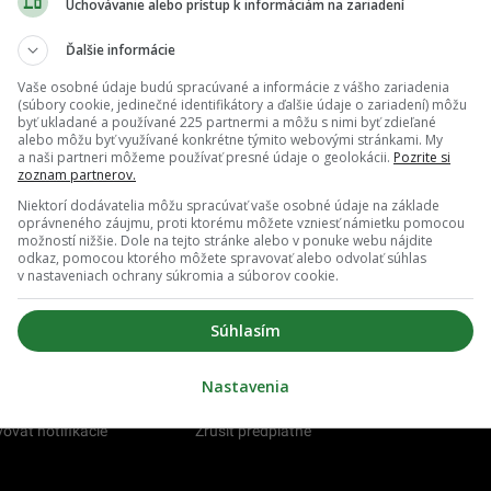
Uchovávanie alebo prístup k informáciám na zariadení
astávajú v dôchodkoch rapídne zmeny. Na takéto sumy
áci po novom nárok (PREHĽAD)
Ďalšie informácie
Vaše osobné údaje budú spracúvané a informácie z vášho zariadenia
(súbory cookie, jedinečné identifikátory a ďalšie údaje o zariadení) môžu
byť ukladané a používané 225 partnermi a môžu s nimi byť zdieľané
alebo môžu byť využívané konkrétne týmito webovými stránkami. My
a naši partneri môžeme používať presné údaje o geolokácii.
Pozrite si
zoznam partnerov.
Niektorí dodávatelia môžu spracúvať vaše osobné údaje na základe
oprávneného záujmu, proti ktorému môžete vzniesť námietku pomocou
možností nižšie. Dole na tejto stránke alebo v ponuke webu nájdite
odkaz, pomocou ktorého môžete spravovať alebo odvolať súhlas
v nastaveniach ochrany súkromia a súborov cookie.
Súhlasím
Nastavenia
O nás
Redakcia
ovať notifikácie
Zrušiť predplatné