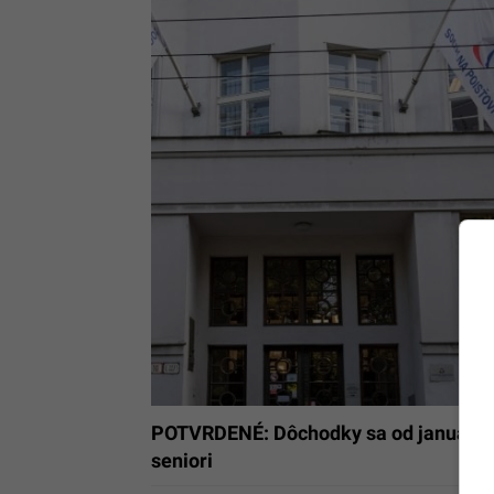
POTVRDENÉ: Dôchodky sa od januára 20
seniori