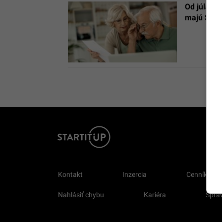
Od júla n
majú Slov
Kontakt
Inzercia
Cenník
Nahlásiť chybu
Kariéra
Sprav