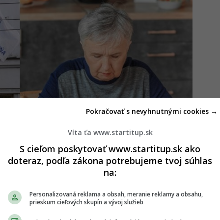
Pokračovať s nevyhnutnými cookies →
Víta ťa www.startitup.sk
S cieľom poskytovať www.startitup.sk ako
doteraz, podľa zákona potrebujeme tvoj súhlas
na:
25 zvýšia. Vieme, o koľko percent si prilepšia
Personalizovaná reklama a obsah, meranie reklamy a obsahu,
prieskum cieľových skupín a vývoj služieb