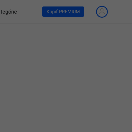
tegórie
Kúpiť PREMIUM