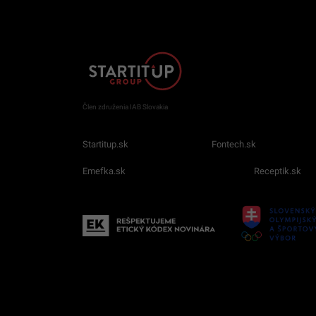
Člen združenia IAB Slovakia
Startitup.sk
Fontech.sk
Emefka.sk
Receptik.sk