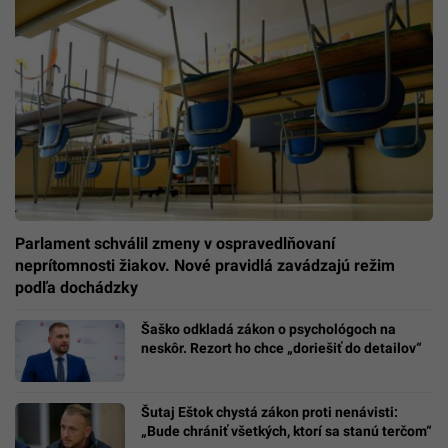
Parlament schválil zmeny v ospravedlňovaní
neprítomnosti žiakov. Nové pravidlá zavádzajú režim
podľa dochádzky
Šaško odkladá zákon o psychológoch na
neskôr. Rezort ho chce „doriešiť do detailov“
Šutaj Eštok chystá zákon proti nenávisti:
„Bude chrániť všetkých, ktorí sa stanú terčom“