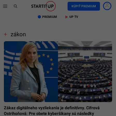
KÚPIŤ PREMIUM
PREMIUM
UP TV
zákon
Zákaz digitálneho vyzliekania je definitívny. Cifrová
Ostrihoňová: Pre obete kyberšikany sú následky