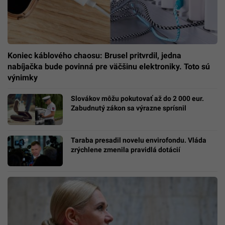
Koniec káblového chaosu: Brusel pritvrdil, jedna
nabíjačka bude povinná pre väčšinu elektroniky. Toto sú
výnimky
Slovákov môžu pokutovať až do 2 000 eur.
Zabudnutý zákon sa výrazne sprísnil
Taraba presadil novelu envirofondu. Vláda
zrýchlene zmenila pravidlá dotácií