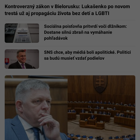
Kontroverzný zákon v Bielorusku: Lukašenko po novom
trestá už aj propagáciu života bez detí a LGBTI
Sociálna poisťovňa pritvrdí voči dlžníkom:
Dostane silnú zbraň na vymáhanie
pohľadávok
SNS chce, aby médiá boli apolitické. Politici
sa budú musieť vzdať podielov