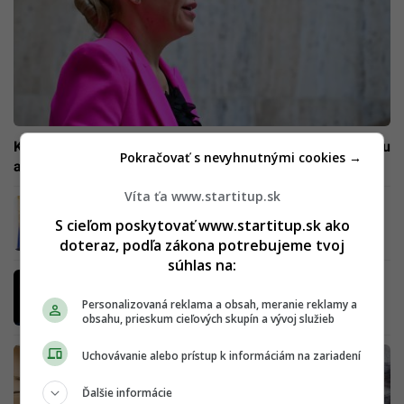
Koniec plošných dotácií: Štát začne pomáhať podľa príjmu
Pokračovať s nevyhnutnými cookies →
a veľkosti domácnosti
Víta ťa www.startitup.sk
Majú srdcové arytmie, úzkosti aj nespavosť.
Tieto deti si energetické nápoje už nekúpia
S cieľom poskytovať www.startitup.sk ako
doteraz, podľa zákona potrebujeme tvoj
súhlas na:
Daňové úľavy pre bohatých, deportácie pre
chudobných. Trumpov megazákon zvýši dlh
Personalizovaná reklama a obsah, meranie reklamy a
USA o približne tri bilióny dolárov
obsahu, prieskum cieľových skupín a vývoj služieb
Uchovávanie alebo prístup k informáciám na zariadení
Ďalšie informácie