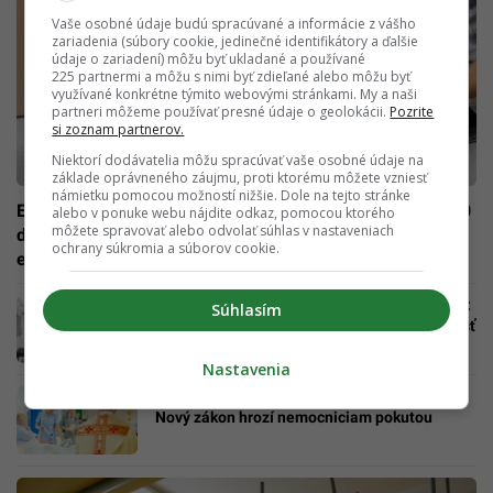
Vaše osobné údaje budú spracúvané a informácie z vášho
zariadenia (súbory cookie, jedinečné identifikátory a ďalšie
údaje o zariadení) môžu byť ukladané a používané
225 partnermi a môžu s nimi byť zdieľané alebo môžu byť
využívané konkrétne týmito webovými stránkami. My a naši
partneri môžeme používať presné údaje o geolokácii.
Pozrite
si zoznam partnerov.
Niektorí dodávatelia môžu spracúvať vaše osobné údaje na
základe oprávneného záujmu, proti ktorému môžete vzniesť
námietku pomocou možností nižšie. Dole na tejto stránke
Európa diktuje nové pravidlá: Slovenské e-shopy majú 10
alebo v ponuke webu nájdite odkaz, pomocou ktorého
môžete spravovať alebo odvolať súhlas v nastaveniach
dní na zásadnú premenu, inak im hrozí pokuta až 30-tisíc
ochrany súkromia a súborov cookie.
eur
Cirkev odmieta obavy z kontroverznej novely:
Súhlasím
Kňazi budú chodiť za pacientmi len na žiadosť
Nastavenia
Kňazi pri lôžkach aj bez súhlasu pacientov:
Nový zákon hrozí nemocniciam pokutou