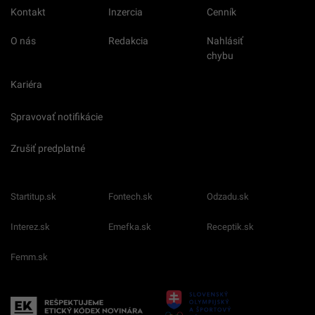
Kontakt
Inzercia
Cenník
O nás
Redakcia
Nahlásiť
chybu
Kariéra
Spravovať notifikácie
Zrušiť predplatné
Startitup.sk
Fontech.sk
Odzadu.sk
Interez.sk
Emefka.sk
Receptik.sk
Femm.sk