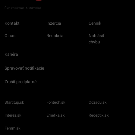
Člen združenia IAB Slovakia
Kontakt
Inzercia
Cenník
O nás
Redakcia
Nahlásiť
chybu
Kariéra
Spravovať notifikácie
Zrušiť predplatné
Startitup.sk
Fontech.sk
Odzadu.sk
Interez.sk
Emefka.sk
Receptik.sk
Femm.sk