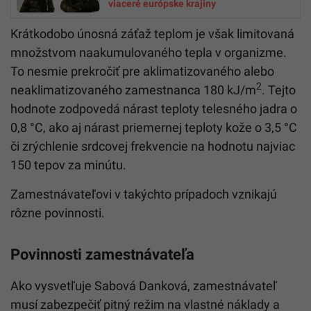
viaceré európske krajiny
Krátkodobo únosná záťaž teplom je však limitovaná
množstvom naakumulovaného tepla v organizme.
To nesmie prekročiť pre aklimatizovaného alebo
2
neaklimatizovaného zamestnanca 180 kJ/m
. Tejto
hodnote zodpovedá nárast teploty telesného jadra o
0,8 °C, ako aj nárast priemernej teploty kože o 3,5 °C
či zrýchlenie srdcovej frekvencie na hodnotu najviac
150 tepov za minútu.
Zamestnávateľovi v takýchto prípadoch vznikajú
rôzne povinnosti.
Povinnosti zamestnávateľa
Ako vysvetľuje Sabová Danková, zamestnávateľ
musí zabezpečiť pitný režim na vlastné náklady a