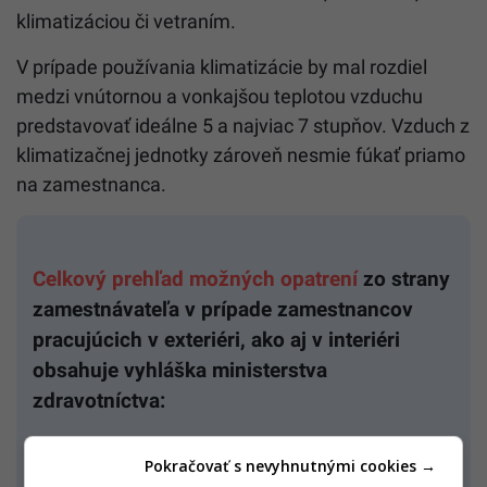
klimatizáciou či vetraním.
V prípade používania klimatizácie by mal rozdiel
medzi vnútornou a vonkajšou teplotou vzduchu
predstavovať ideálne 5 a najviac 7 stupňov. Vzduch z
klimatizačnej jednotky zároveň nesmie fúkať priamo
na zamestnanca.
Celkový prehľad možných opatrení
zo strany
zamestnávateľa v prípade zamestnancov
pracujúcich v exteriéri, ako aj v interiéri
obsahuje vyhláška ministerstva
zdravotníctva:
zmena trvania času práce (či už skrátenie,
Pokračovať s nevyhnutnými cookies →
alebo dokonca rozdelenie pracovného času),