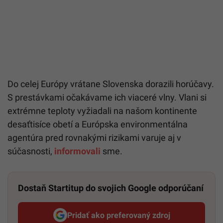
Do celej Európy vrátane Slovenska dorazili horúčavy.
S prestávkami očakávame ich viaceré vlny. Vlani si
extrémne teploty vyžiadali na našom kontinente
desaťtisíce obetí a Európska environmentálna
agentúra pred rovnakými rizikami varuje aj v
súčasnosti,
informovali
sme.
Dostaň Startitup do svojich Google odporúčaní
Pridať ako preferovaný zdroj
Startitup, odkaz sa otvorí v n