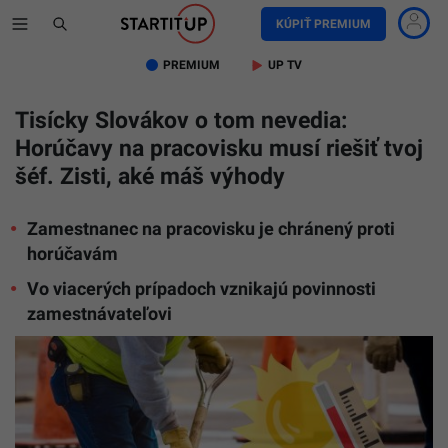
KÚPIŤ PREMIUM
PREMIUM
UP TV
Tisícky Slovákov o tom nevedia:
Horúčavy na pracovisku musí riešiť tvoj
šéf. Zisti, aké máš výhody
Zamestnanec na pracovisku je chránený proti
horúčavám
Vo viacerých prípadoch vznikajú povinnosti
zamestnávateľovi