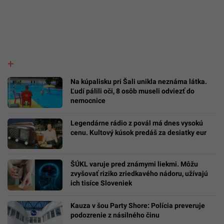
Na kúpalisku pri Šali unikla neznáma látka.
Ľudí pálili oči, 8 osôb museli odviezť do
nemocnice
Legendárne rádio z povál má dnes vysokú
cenu. Kultový kúsok predáš za desiatky eur
ŠÚKL varuje pred známymi liekmi. Môžu
zvyšovať riziko zriedkavého nádoru, užívajú
ich tisíce Sloveniek
Kauza v šou Party Shore: Polícia preveruje
podozrenie z násilného činu