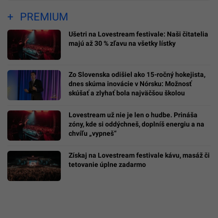
PREMIUM
Ušetri na Lovestream festivale: Naši čitatelia
majú až 30 % zľavu na všetky lístky
Zo Slovenska odišiel ako 15-ročný hokejista,
dnes skúma inovácie v Nórsku: Možnosť
skúšať a zlyhať bola najväčšou školou
Lovestream už nie je len o hudbe. Prináša
zóny, kde si oddýchneš, doplníš energiu a na
chvíľu „vypneš“
Získaj na Lovestream festivale kávu, masáž či
tetovanie úplne zadarmo