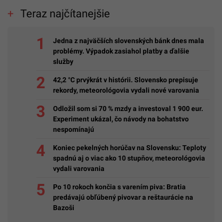
Teraz najčítanejšie
Jedna z najväčších slovenských bánk dnes mala
problémy. Výpadok zasiahol platby a ďalšie
služby
42,2 °C prvýkrát v histórii. Slovensko prepisuje
rekordy, meteorológovia vydali nové varovania
Odložil som si 70 % mzdy a investoval 1 900 eur.
Experiment ukázal, čo návody na bohatstvo
nespomínajú
Koniec pekelných horúčav na Slovensku: Teploty
spadnú aj o viac ako 10 stupňov, meteorológovia
vydali varovania
Po 10 rokoch končia s varením piva: Bratia
predávajú obľúbený pivovar a reštaurácie na
Bazoši