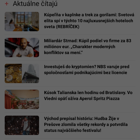
Aktuálne čítajú
Kúpeľňa v kaplnke a trek za gorilami: Svetová
elita spí v týchto 10 najluxusnejších hoteloch
sveta (REBRÍČEK)
Miliardár Strnad: Kúpil podiel vo firme za 83
miliónov eur. „Charakter moderných
konfliktov sa mení.“
Investuješ do kryptomien? NBS varuje pred
spoločnosťami podnikajúcimi bez licencie
Kúsok Talianska len hodinu od Bratislavy. Vo
Viedni opäť ožíva Aperol Spritz Piazza
Východ prepísal históriu: Hudba Žije v
Prešove zlomila všetky rekordy a potvrdila
status najväčšieho festivalu!