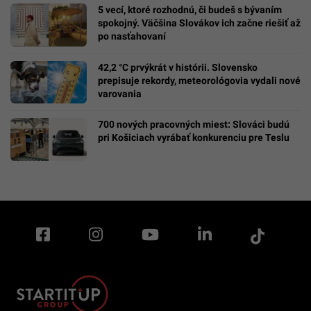
5 vecí, ktoré rozhodnú, či budeš s bývaním
spokojný. Väčšina Slovákov ich začne riešiť až
po nasťahovaní
42,2 °C prvýkrát v histórii. Slovensko
prepisuje rekordy, meteorológovia vydali nové
varovania
700 nových pracovných miest: Slováci budú
pri Košiciach vyrábať konkurenciu pre Teslu