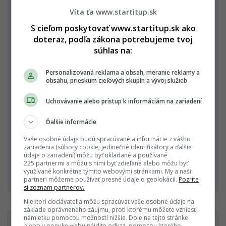
posun začiatku pracovnej zmeny,
Víta ťa www.startitup.sk
poskytovanie prestávok v práci (napríklad
S cieľom poskytovať www.startitup.sk ako
občasný pobyt v chladnejšej miestnosti),
doteraz, podľa zákona potrebujeme tvoj
predĺženie prestávky na odpočinok a jedenie,
súhlas na:
pobyt v klimatizovaných priestoroch,
Personalizovaná reklama a obsah, meranie reklamy a
striedanie zamestnancov,
obsahu, prieskum cieľových skupín a vývoj služieb
klimatizácia alebo nútené vetranie,
Uchovávanie alebo prístup k informáciám na zariadení
tienenie okien a svetlíkov, napríklad žalúziami
alebo roletami,
Ďalšie informácie
sprchovanie a ochladzovanie,
Vaše osobné údaje budú spracúvané a informácie z vášho
vhodný pracovný odev (jednovrstvový vo
zariadenia (súbory cookie, jedinečné identifikátory a ďalšie
údaje o zariadení) môžu byť ukladané a používané
svetlej farbe, pokrývka hlavy alebo slnečné
225 partnermi a môžu s nimi byť zdieľané alebo môžu byť
okuliare).
využívané konkrétne týmito webovými stránkami. My a naši
partneri môžeme používať presné údaje o geolokácii.
Pozrite
si zoznam partnerov.
Niektorí dodávatelia môžu spracúvať vaše osobné údaje na
základe oprávneného záujmu, proti ktorému môžete vzniesť
námietku pomocou možností nižšie. Dole na tejto stránke
Dostaň Startitup do svojich Google odporúčaní
alebo v ponuke webu nájdite odkaz, pomocou ktorého