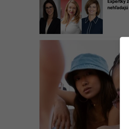
Expertky z
nehľadajú