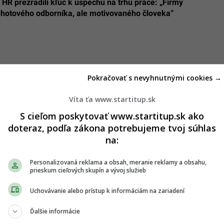
 HR prezradili kľúč k úspechu na trhu práce: „Firmy
 hotového odborníka, ale motivovaného človeka“
Pokračovať s nevyhnutnými cookies →
Víta ťa www.startitup.sk
S cieľom poskytovať www.startitup.sk ako
doteraz, podľa zákona potrebujeme tvoj súhlas
na:
Personalizovaná reklama a obsah, meranie reklamy a obsahu,
prieskum cieľových skupín a vývoj služieb
Uchovávanie alebo prístup k informáciám na zariadení
Ďalšie informácie