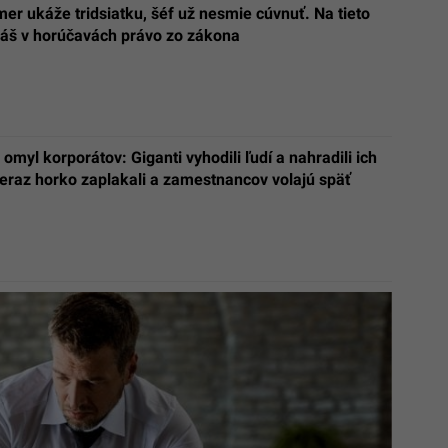
er ukáže tridsiatku, šéf už nesmie cúvnuť. Na tieto
áš v horúčavách právo zo zákona
 omyl korporátov: Giganti vyhodili ľudí a nahradili ich
eraz horko zaplakali a zamestnancov volajú späť