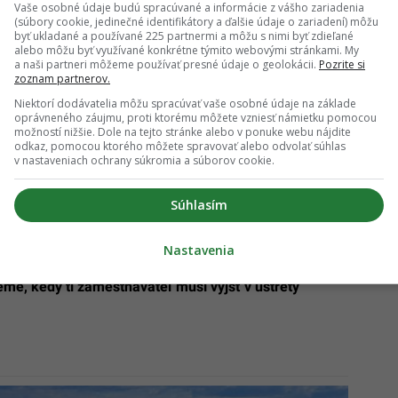
Vaše osobné údaje budú spracúvané a informácie z vášho zariadenia
(súbory cookie, jedinečné identifikátory a ďalšie údaje o zariadení) môžu
byť ukladané a používané 225 partnermi a môžu s nimi byť zdieľané
alebo môžu byť využívané konkrétne týmito webovými stránkami. My
a naši partneri môžeme používať presné údaje o geolokácii.
Pozrite si
zoznam partnerov.
nepochopia generáciu Z, stratia výhodu
Niektorí dodávatelia môžu spracúvať vaše osobné údaje na základe
oprávneného záujmu, proti ktorému môžete vzniesť námietku pomocou
možností nižšie. Dole na tejto stránke alebo v ponuke webu nájdite
ichádzajú o viac ako 4 000 eur: „Zabudnutú“ dávku od
odkaz, pomocou ktorého môžete spravovať alebo odvolať súhlas
í prehliadajú
v nastaveniach ochrany súkromia a súborov cookie.
Súhlasím
Nastavenia
jú nárok na pracovné voľno pri sťahovaní či zlom
eme, kedy ti zamestnávateľ musí vyjsť v ústrety