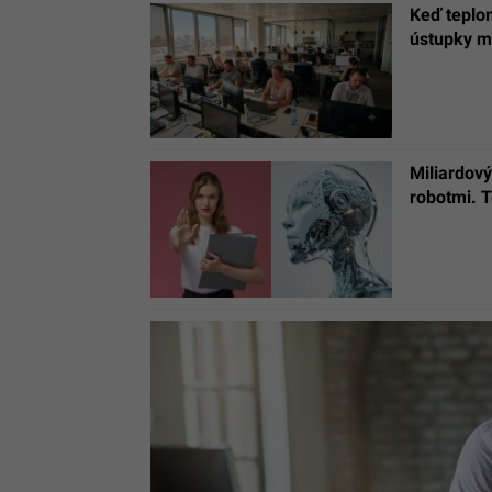
Keď teplom
ústupky m
Miliardový
robotmi. T