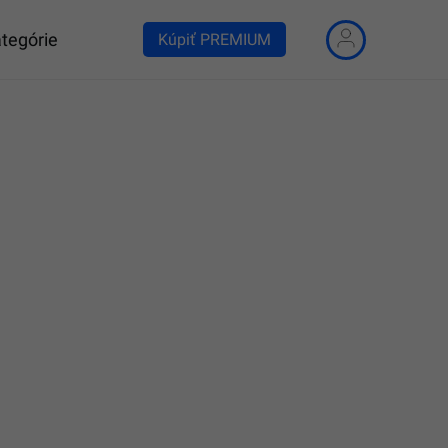
tegórie
Kúpiť PREMIUM