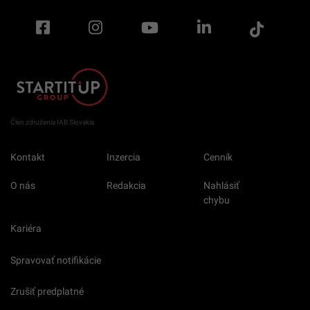
Člen združenia IAB Slovakia
Kontakt
Inzercia
Cenník
O nás
Redakcia
Nahlásiť
chybu
Kariéra
Spravovať notifikácie
Zrušiť predplatné