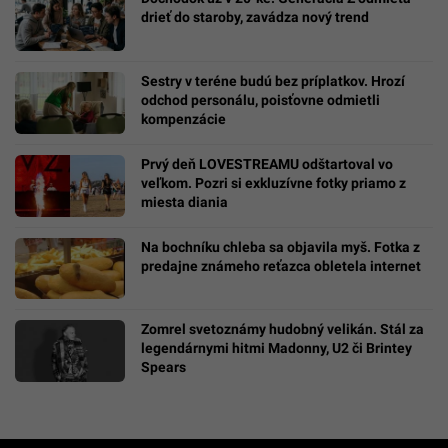
drieť do staroby, zavádza nový trend
Sestry v teréne budú bez príplatkov. Hrozí
odchod personálu, poisťovne odmietli
kompenzácie
Prvý deň LOVESTREAMU odštartoval vo
veľkom. Pozri si exkluzívne fotky priamo z
miesta diania
Na bochníku chleba sa objavila myš. Fotka z
predajne známeho reťazca obletela internet
Zomrel svetoznámy hudobný velikán. Stál za
legendárnymi hitmi Madonny, U2 či Brintey
Spears