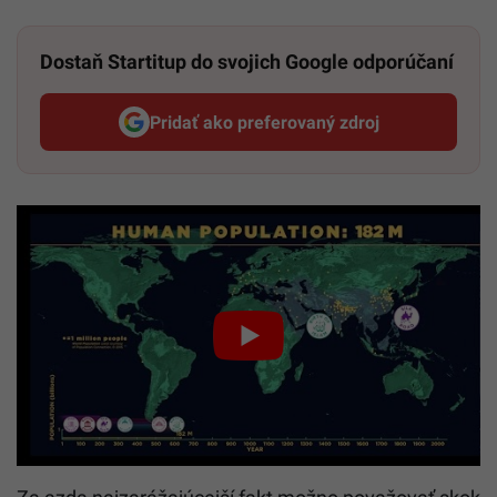
Dostaň Startitup do svojich Google odporúčaní
Pridať ako preferovaný zdroj
Startitup, odkaz sa otvorí v n