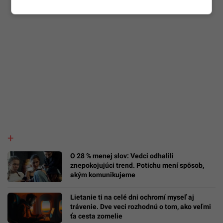
O 28 % menej slov: Vedci odhalili
znepokojujúci trend. Potichu mení spôsob,
akým komunikujeme
Lietanie ti na celé dni ochromí myseľ aj
trávenie. Dve veci rozhodnú o tom, ako veľmi
ťa cesta zomelie