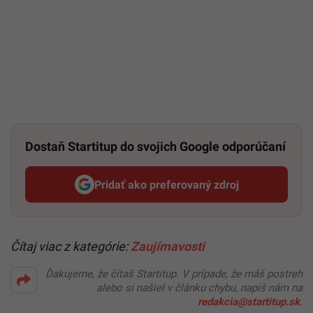
Dostaň Startitup do svojich Google odporúčaní
Pridať ako preferovaný zdroj
Startitup, odkaz sa otvorí v n
Čítaj viac z kategórie:
Zaujímavosti
Ďakujeme, že čítaš Startitup. V prípade, že máš postreh
alebo si našiel v článku chybu, napíš nám na
redakcia@startitup.sk
.