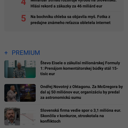
Hlási rekord a zákazky za 46 miliárd eur
Na bochníku chleba sa objavila myš. Fotka z
predajne známeho reťazca obletela internet
PREMIUM
Števo Eisele o zákulisí milionárskej Formuly
1: Prenájom komentátorskej búdky stál 15-
tisíc eur
Ondřej Novotný z Oktagonu. Za McGregora by
dal aj 50 miliónov eur, organizáciu by predal
za astronomickú sumu
Slovenská firma vedie spor o 3,1 milióna eur.
Skončila v konkurze, stroskotala na
konfliktoch