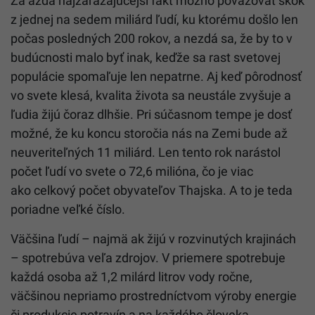
Za azda najzarážajúcejší fakt možno považovať skok
z jednej na sedem miliárd ľudí, ku ktorému došlo len
počas posledných 200 rokov, a nezdá sa, že by to v
budúcnosti malo byť inak, keďže sa rast svetovej
populácie spomaľuje len nepatrne. Aj keď pôrodnosť
vo svete klesá, kvalita života sa neustále zvyšuje a
ľudia žijú čoraz dlhšie. Pri súčasnom tempe je dosť
možné, že ku koncu storočia nás na Zemi bude až
neuveriteľných 11 miliárd. Len tento rok narástol
počet ľudí vo svete o 72,6 milióna, čo je viac
ako celkový počet obyvateľov Thajska. A to je teda
poriadne veľké číslo.
Väčšina ľudí – najmä ak žijú v rozvinutých krajinách
– spotrebúva veľa zdrojov. V priemere spotrebuje
každá osoba až 1,2 milárd litrov vody ročne,
väčšinou nepriamo prostredníctvom výroby energie
či produkcie potravín a na každého človeka