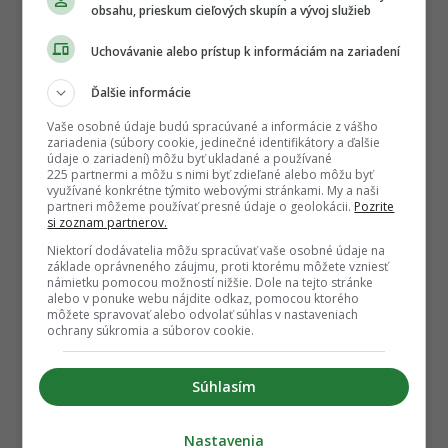
obsahu, prieskum cieľových skupín a vývoj služieb
Uchovávanie alebo prístup k informáciám na zariadení
Ďalšie informácie
Vaše osobné údaje budú spracúvané a informácie z vášho
zariadenia (súbory cookie, jedinečné identifikátory a ďalšie
údaje o zariadení) môžu byť ukladané a používané
225 partnermi a môžu s nimi byť zdieľané alebo môžu byť
využívané konkrétne týmito webovými stránkami. My a naši
partneri môžeme používať presné údaje o geolokácii.
Pozrite
si zoznam partnerov.
Niektorí dodávatelia môžu spracúvať vaše osobné údaje na
základe oprávneného záujmu, proti ktorému môžete vzniesť
námietku pomocou možností nižšie. Dole na tejto stránke
alebo v ponuke webu nájdite odkaz, pomocou ktorého
môžete spravovať alebo odvolať súhlas v nastaveniach
ochrany súkromia a súborov cookie.
Súhlasím
Nastavenia