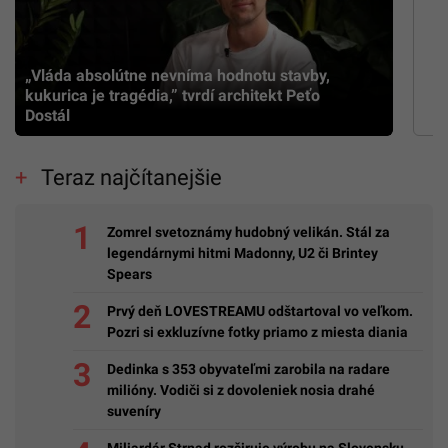
„Vláda absolútne nevníma hodnotu stavby,
kukurica je tragédia,” tvrdí architekt Peťo
Dostál
Teraz najčítanejšie
Zomrel svetoznámy hudobný velikán. Stál za
legendárnymi hitmi Madonny, U2 či Brintey
Spears
Prvý deň LOVESTREAMU odštartoval vo veľkom.
Pozri si exkluzívne fotky priamo z miesta diania
Dedinka s 353 obyvateľmi zarobila na radare
milióny. Vodiči si z dovoleniek nosia drahé
suveníry
Miliardár Strnad rozširuje výrobu na Slovensku.