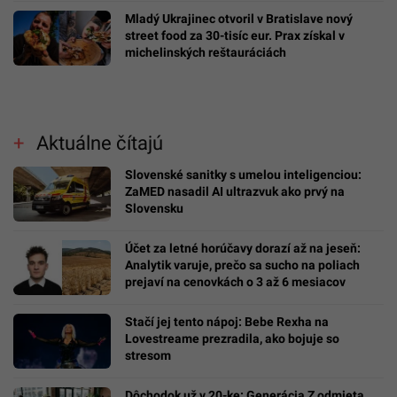
Mladý Ukrajinec otvoril v Bratislave nový
street food za 30-tisíc eur. Prax získal v
michelinských reštauráciách
Aktuálne čítajú
Slovenské sanitky s umelou inteligenciou:
ZaMED nasadil AI ultrazvuk ako prvý na
Slovensku
Účet za letné horúčavy dorazí až na jeseň:
Analytik varuje, prečo sa sucho na poliach
prejaví na cenovkách o 3 až 6 mesiacov
Stačí jej tento nápoj: Bebe Rexha na
Lovestreame prezradila, ako bojuje so
stresom
Dôchodok už v 20-ke: Generácia Z odmieta