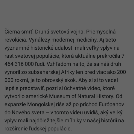
Čierna smrť. Druhá svetová vojna. Priemyselná
revolúcia. Vynálezy modernej medicíny. Aj tieto
významné historické udalosti mali veľký vplyv na
rast svetovej populácie, ktorá aktuálne prekročila 7
464 316 000 ľudí. Vzhľadom na to, že sa náš druh
vynoril zo subsaharskej Afriky len pred viac ako 200
000 rokmi, je to obrovský skok. Aby si si to vedel
lepšie predstaviť, pozri si úchvatné video, ktoré
vytvorilo americké Museum of Natural History. Od
expanzie Mongolskej ríše až po príchod Európanov
do Nového sveta – v tomto videu uvidíš, aký veľký
vplyv mali najdôležitejšie míľniky v našej histórií na
rozšírenie ľudskej populácie.