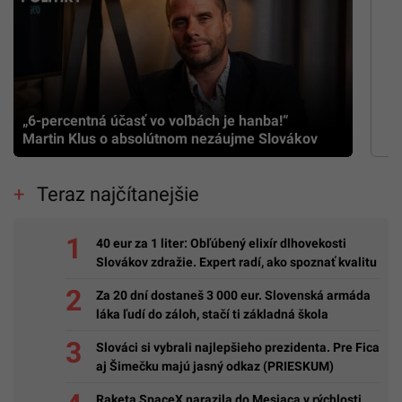
„6-percentná účasť vo voľbách je hanba!“
Martin Klus o absolútnom nezáujme Slovákov
Teraz najčítanejšie
40 eur za 1 liter: Obľúbený elixír dlhovekosti
Slovákov zdražie. Expert radí, ako spoznať kvalitu
Za 20 dní dostaneš 3 000 eur. Slovenská armáda
láka ľudí do záloh, stačí ti základná škola
Slováci si vybrali najlepšieho prezidenta. Pre Fica
aj Šimečku majú jasný odkaz (PRIESKUM)
Raketa SpaceX narazila do Mesiaca v rýchlosti