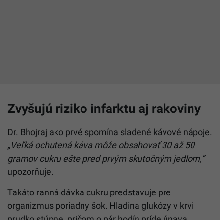
Zvyšujú riziko infarktu aj rakoviny
Dr. Bhojraj ako prvé spomína sladené kávové nápoje.
„Veľká ochutená káva môže obsahovať 30 až 50
gramov cukru ešte pred prvým skutočným jedlom,“
upozorňuje.
Takáto ranná dávka cukru predstavuje pre
organizmus poriadny šok. Hladina glukózy v krvi
prudko stúpne, pričom o pár hodín príde únava,