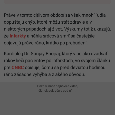
Práve v tomto citlivom období sa však mnohí ľudia
dopúšťajú chýb, ktoré môžu stáť zdravie a v
niektorých prípadoch aj život. Výskumy totiž ukazujú,
že
infarkty
a náhla srdcová smrť sa častejšie
objavujú práve ráno, krátko po prebudení.
Kardiológ Dr. Sanjay Bhojraj, ktorý viac ako dvadsať
rokov lieči pacientov po infarktoch, vo svojom článku
pre
CNBC
opisuje, čomu sa pred deviatou hodinou
ráno zásadne vyhýba a z akého dôvodu.
Pozri si naše najnovšie video,
článok pokračuje pod ním ↓