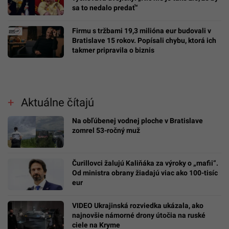
sa to nedalo predať“
Firmu s tržbami 19,3 milióna eur budovali v
Bratislave 15 rokov. Popísali chybu, ktorá ich
takmer pripravila o biznis
Aktuálne čítajú
Na obľúbenej vodnej ploche v Bratislave
zomrel 53-ročný muž
Čurillovci žalujú Kaliňáka za výroky o „mafii“.
Od ministra obrany žiadajú viac ako 100-tisíc
eur
VIDEO Ukrajinská rozviedka ukázala, ako
najnovšie námorné drony útočia na ruské
ciele na Kryme