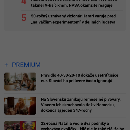
takmer 9-tisíc km/h. NASA okamžite reaguje
50-ročný uznávaný vizionár Harari varuje pred
„najväčším experimentom“ v dejinách ľudstva
PREMIUM
Pravidlo 40-30-20-10 dokáže ušetriť tisíce
eur. Slováci ho pri úvere často ignorujú
Na Slovensku zanikajú remeselné pivovary.
Viacero ich skrachovalo tiež v Nemecku,
dokonca aj jeden 347-ročný
22-ročná Natália vedie dva podniky a
vychováva dvojičky: „Nič nie je také zlé, že by