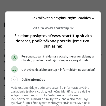
Pokračovať s nevyhnutnými cookies →
Ranné návyky pre zdravie srdca
Víta ťa www.startitup.sk
S cieľom poskytovať www.startitup.sk ako
Ako by teda mala vyzerať ranná rutina podľa
doteraz, podľa zákona potrebujeme tvoj
kardiológa? Dr. Bhojraj uvádza, že dôležitá je najmä
súhlas na:
konzistentnosť.
„Snažím sa sústrediť na niekoľko
vecí: bielkoviny, vlákninu, hydratáciu a na to, aby môj
Personalizovaná reklama a obsah, meranie reklamy a
obsahu, prieskum cieľových skupín a vývoj služieb
nervový systém nezačal deň šprintom,“
uvádza.
Uchovávanie alebo prístup k informáciám na zariadení
Na raňajky najradšej volí jedlá, ktoré telo skutočne
zasýtia: vajcia, tvaroh s bobuľovým ovocím a
Ďalšie informácie
vlašskými orechmi, grécky jogurt alebo ovsenú kašu
Vaše osobné údaje budú spracúvané a informácie z vášho
s chia semienkami. Pred kávou si dá zvyčajne vodu,
zariadenia (súbory cookie, jedinečné identifikátory a ďalšie
údaje o zariadení) môžu byť ukladané a používané
pretože nechce, aby kofeín predstavoval prvý signál
225 partnermi a môžu s nimi byť zdieľané alebo môžu byť
využívané konkrétne týmito webovými stránkami. My a naši
dňa.