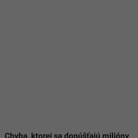
Chyba, ktorej sa dopúšťajú milióny