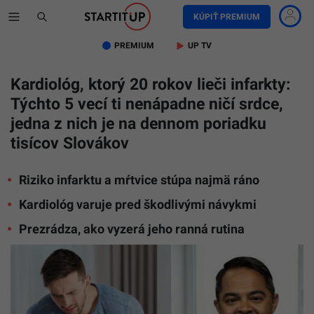
KÚPIŤ PREMIUM
PREMIUM
UP TV
Kardiológ, ktorý 20 rokov lieči infarkty:
Týchto 5 vecí ti nenápadne ničí srdce,
jedna z nich je na dennom poriadku
tisícov Slovákov
Riziko infarktu a mŕtvice stúpa najmä ráno
Kardiológ varuje pred škodlivými návykmi
Prezrádza, ako vyzerá jeho ranná rutina
Na
snímke
muž
a
doktor
Sanjay
Bhojraj.