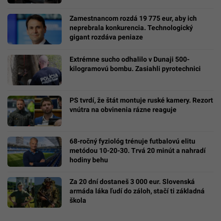
Zamestnancom rozdá 19 775 eur, aby ich
neprebrala konkurencia. Technologický
gigant rozdáva peniaze
Extrémne sucho odhalilo v Dunaji 500-
kilogramovú bombu. Zasiahli pyrotechnici
PS tvrdí, že štát montuje ruské kamery. Rezort
vnútra na obvinenia rázne reaguje
68-ročný fyziológ trénuje futbalovú elitu
metódou 10-20-30. Trvá 20 minút a nahradí
hodiny behu
Za 20 dní dostaneš 3 000 eur. Slovenská
armáda láka ľudí do záloh, stačí ti základná
škola