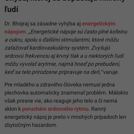
ľudí
Dr. Bhojraj sa zásadne vyhýba aj
energetickým
nápojom
.
„Energetické nápoje sú často plné kofeínu
a cukru, spolu s ďalšími stimulantmi, ktoré môžu
zaťažovať kardiovaskulárny systém. Zvyšujú
srdcovú frekvenciu aj krvný tlak a u niektorých ľudí
môžu vyvolať arytmie, najmä hneď po prebudení,
keď sa telo prirodzene pripravuje na deň,“
varuje.
Pre mladého a zdravého človeka nemusí jedna
plechovka automaticky znamenať problém. Málokto
však presne vie, ako reaguje jeho telo a či nemá
sklon k
poruchám srdcového rytmu
. Ranný
energetický nápoj je preto v mnohých prípadoch len
zbytočným hazardom.