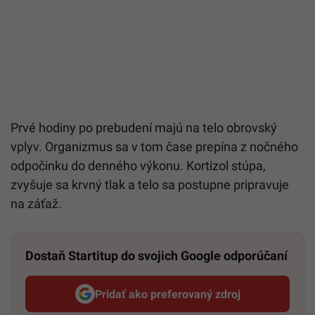
Prvé hodiny po prebudení majú na telo obrovský
vplyv. Organizmus sa v tom čase prepína z nočného
odpočinku do denného výkonu. Kortizol stúpa,
zvyšuje sa krvný tlak a telo sa postupne pripravuje
na záťaž.
Dostaň Startitup do svojich Google odporúčaní
Pridať ako preferovaný zdroj
Startitup, odkaz sa otvorí v n