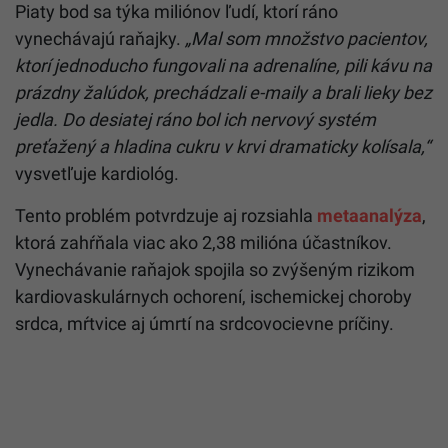
Piaty bod sa týka miliónov ľudí, ktorí ráno
vynechávajú raňajky.
„Mal som množstvo pacientov,
ktorí jednoducho fungovali na adrenalíne, pili kávu na
prázdny žalúdok, prechádzali e-maily a brali lieky bez
jedla. Do desiatej ráno bol ich nervový systém
preťažený a hladina cukru v krvi dramaticky kolísala,“
vysvetľuje kardiológ.
Tento problém potvrdzuje aj rozsiahla
metaanalýza
,
ktorá zahŕňala viac ako 2,38 milióna účastníkov.
Vynechávanie raňajok spojila so zvýšeným rizikom
kardiovaskulárnych ochorení, ischemickej choroby
srdca, mŕtvice aj úmrtí na srdcovocievne príčiny.