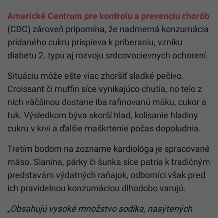
Americké Centrum pre kontrolu a prevenciu chorôb
(CDC) zároveň pripomína, že nadmerná konzumácia
pridaného cukru prispieva k priberaniu, vzniku
diabetu 2. typu aj rozvoju srdcovocievnych ochorení.
Situáciu môže ešte viac zhoršiť sladké pečivo.
Croissant či muffin síce vynikajúco chutia, no telo z
nich väčšinou dostane iba rafinovanú múku, cukor a
tuk. Výsledkom býva skorší hlad, kolísanie hladiny
cukru v krvi a ďalšie maškrtenie počas dopoludnia.
Tretím bodom na zozname kardiológa je spracované
mäso. Slanina, párky či šunka síce patria k tradičným
predstavám výdatných raňajok, odborníci však pred
ich pravidelnou konzumáciou dlhodobo varujú.
„Obsahujú vysoké množstvo sodíka, nasýtených