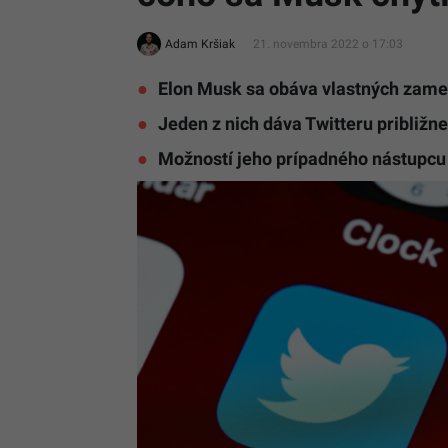
Adam Kršiak
21. novembra 2022 o 17:03
Elon Musk sa obáva vlastných zam
Jeden z nich dáva Twitteru približne
Možností jeho prípadného nástupcu 