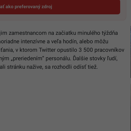
dať ako preferovaný zdroj
Startitup, odkaz sa otvorí v novom okne
vojim zamestnancom na začiatku minulého týždňa
riadne intenzívne a veľa hodín, alebo môžu
ťania, v ktorom Twitter opustilo 3 500 pracovníkov
ým „preriedením“ personálu. Ďalšie stovky ľudí,
ali stránku nažive, sa rozhodli odísť tiež.