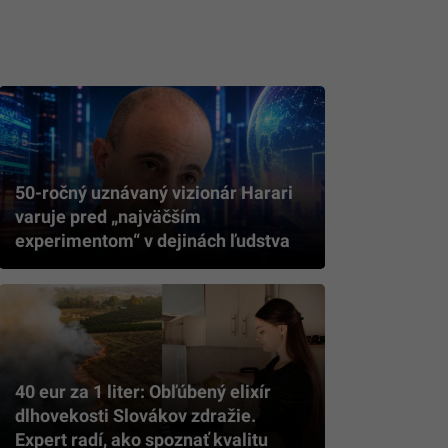
50-ročný uznávaný vizionár Harari
varuje pred „najväčším
experimentom“ v dejinách ľudstva
40 eur za 1 liter: Obľúbený elixír
dlhovekosti Slovákov zdražie.
Expert radí, ako spoznať kvalitu