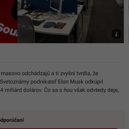
Ilustračn
obrázok
Unsplash/
Jordan,
Unsplash
Alexandr
 masovo odchádzajú a tí zvyšní tvrdia, že
. Svetoznámy podnikateľ Elon Musk odkúpil
44 miliárd dolárov. Čo sa s ňou však odvtedy deje,
 odporúčaní