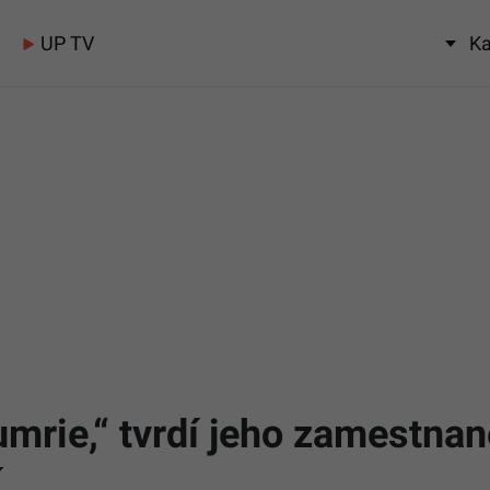
UP TV
Ka
umrie,“ tvrdí jeho zamestna
í