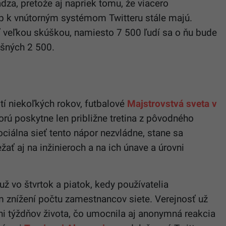
dza, pretože aj napriek tomu, že viacero
p k vnútorným systémom Twitteru stále majú.
ť veľkou skúškou, namiesto 7 500 ľudí sa o ňu bude
yšných 2 500.
tí niekoľkých rokov, futbalové
Majstrovstvá sveta v
ktorú poskytne len približne tretina z pôvodného
ociálna sieť tento nápor nezvládne, stane sa
ať aj na inžinieroch a na ich únave a úrovni
 vo štvrtok a piatok, kedy používatelia
om znížení počtu zamestnancov siete. Verejnosť už
ni týždňov života, čo umocnila aj anonymná reakcia