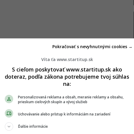
Pokračovať s nevyhnutnými cookies →
Víta ťa www.startitup.sk
S cieľom poskytovať www.startitup.sk ako
doteraz, podľa zákona potrebujeme tvoj súhlas
na:
u miliardárov, Elon Musk sa v ňom v súčasnosti s
Personalizovaná reklama a obsah, meranie reklamy a obsahu,
prieskum cieľových skupín a vývoj služieb
ádza na prvom mieste. Majiteľ Twitteru sa
ol zaviesť rázne zmeny. Pokiaľ zamestnanci nemali
Uchovávanie alebo prístup k informáciám na zariadení
 výhradne z kancelárie.
Ďalšie informácie