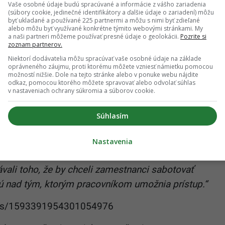
Vaše osobné údaje budú spracúvané a informácie z vášho zariadenia
(súbory cookie, jedinečné identifikátory a ďalšie údaje o zariadení) môžu
byť ukladané a používané 225 partnermi a môžu s nimi byť zdieľané
alebo môžu byť využívané konkrétne týmito webovými stránkami. My
vi sa rozpadá Twitter: Zamestnanci sa vzbúrili,
a naši partneri môžeme používať presné údaje o geolokácii.
Pozrite si
zoznam partnerov.
ú výpovede originálnym spôsobom
Niektorí dodávatelia môžu spracúvať vaše osobné údaje na základe
oprávneného záujmu, proti ktorému môžete vzniesť námietku pomocou
možností nižšie. Dole na tejto stránke alebo v ponuke webu nájdite
odkaz, pomocou ktorého môžete spravovať alebo odvolať súhlas
 že sa kancelárie spoločnosti zatvorili, čím bolo
v nastaveniach ochrany súkromia a súborov cookie.
ich. Novinka vyšla na povrch len pár dní pred
Súhlasím
 sveta, počas ktorých bola sociálna sieť počas
Nastavenia
Twitteri
informovala, že k tomuto kroku došlo,
vali toho, že by chceli zamestnanci sabotovať
ú nad tým, ktorým pracovníkom umožnia prístup.“
tatus/1593391954301054976