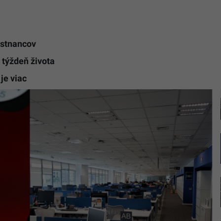
estnancov
 týždeň života
je viac