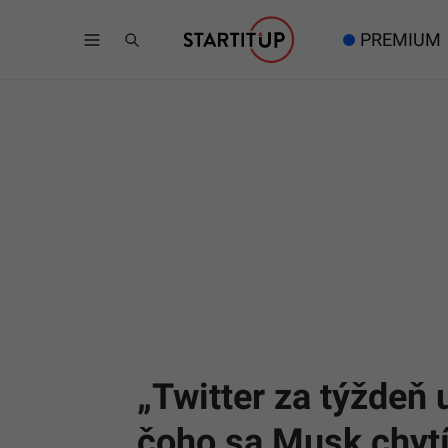
PREMIUM
„Twitter za týždeň 
čoho sa Musk chyt