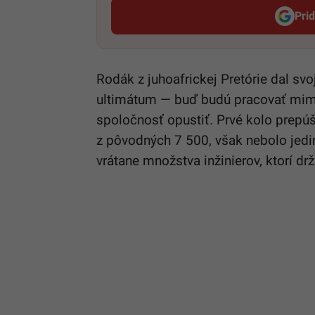
Pri
Rodák z juhoafrickej Pretórie dal s
ultimátum — buď budú pracovať mimo
spoločnosť opustiť. Prvé kolo prepúš
z pôvodných 7 500, však nebolo jedin
vrátane množstva inžinierov, ktorí drž