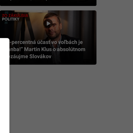
„6-percentná účasť vo voľbách je
hanba!“ Martin Klus o absolútnom
nezáujme Slovákov