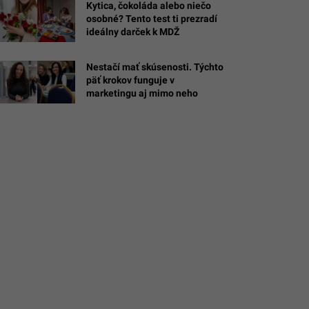
Kytica, čokoláda alebo niečo
osobné? Tento test ti prezradí
ý
ideálny darček k MDŽ
Brett
Nestačí mať skúsenosti. Týchto
/Eduardo
päť krokov funguje v
e
marketingu aj mimo neho