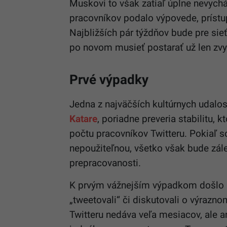
Muskovi to však zatiaľ úplne nevychá
pracovníkov podalo výpovede, prístu
Najbližších pár týždňov bude pre sie
po novom musieť postarať už len zv
Prvé výpadky
Jedna z najväčších kultúrnych udalos
Katare
, poriadne preveria stabilitu, 
počtu pracovníkov Twitteru. Pokiaľ s
nepoužiteľnou, všetko však bude zálež
prepracovanosti.
K prvým vážnejším výpadkom došlo už
„tweetovali“ či diskutovali o výrazn
Twitteru nedáva veľa mesiacov, ale a