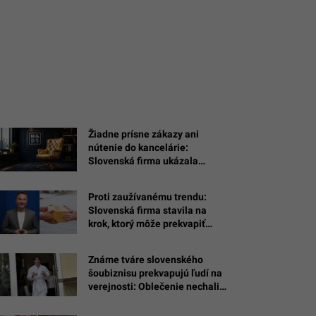
Žiadne prísne zákazy ani
nútenie do kancelárie:
Slovenská firma ukázala
recept, ako si udržať
zamestnancov celé roky
Proti zaužívanému trendu:
Slovenská firma stavila na
krok, ktorý môže prekvapiť
zákazníkov
Známe tváre slovenského
šoubiznisu prekvapujú ľudí na
verejnosti: Oblečenie nechali
doma