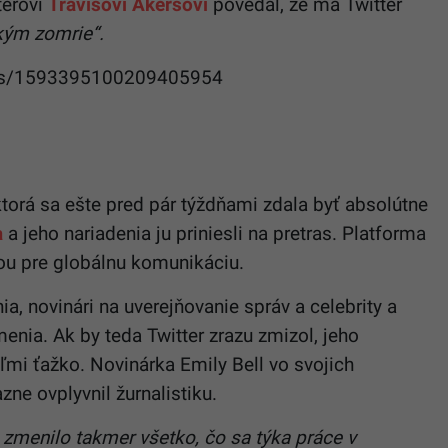
térovi
Travisovi Akersovi
povedal, že má Twitter
 kým zomrie“.
tatus/1593395100209405954
torá sa ešte pred pár týždňami zdala byť absolútne
a
a jeho nariadenia ju priniesli na pretras. Platforma
itou pre globálnu komunikáciu.
nia, novinári na uverejňovanie správ a celebrity a
nia. Ak by teda Twitter zrazu zmizol, jeho
mi ťažko. Novinárka Emily Bell vo svojich
azne ovplyvnil žurnalistiku.
zmenilo takmer všetko, čo sa týka práce v