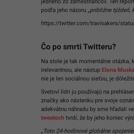
jedného zo zamestnancov. Ten repor
podľa jeho názoru
„približne týždeň,
https://twitter.com/travisakers/s
Čo po smrti Twitteru?
Na stole je tak momentálne otázka, k
irelevantnou, ale nástup
Elona Musk
nie je len sociálnou sieťou, je dôlež
Svetoví lídri ju používajú na prehláse
značky ako nástenku pre svoje oznáme
adekvátnu náhradu by sme hľadali veľ
tweetoch
tvrdí, že by jeho koniec výr
„
Toto 24-hodinové globálne spojenie 