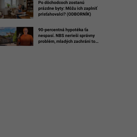
Po dôchodcoch zostanú
prázdne byty: Môžu ich zaplniť
prisťahovalci? (ODBORNÍK)
90-percentná hypotéka ťa
nespasí. NBS nerieši správny
land.com
problém, mladých zachráni toto
(ANALYTIK)