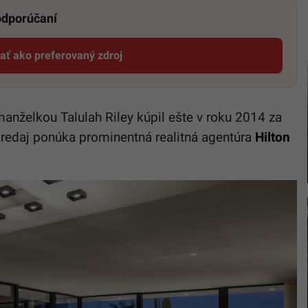
 odporúčaní
dať ako preferovaný zdroj
Startitup, odkaz sa otvorí v novom okne
anželkou Talulah Riley kúpil ešte v roku 2014 za
predaj ponúka prominentná realitná agentúra
Hilton