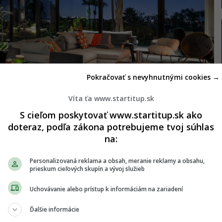
Pokračovať s nevyhnutnými cookies →
Víta ťa www.startitup.sk
S cieľom poskytovať www.startitup.sk ako
doteraz, podľa zákona potrebujeme tvoj súhlas
na:
spálne a 3 kúpelne s nádherným výhľadom a
Personalizovaná reklama a obsah, meranie reklamy a obsahu,
prieskum cieľových skupín a vývoj služieb
varom bumerang, vďaka čomu sa dosiahla
Skvelý výhľad z izby na vonkajšiu plochu s
Uchovávanie alebo prístup k informáciám na zariadení
udzuje pocit, akoby si sa nenachádzal v
Ďalšie informácie
ístreškom s neobmedzeným panoramatickým