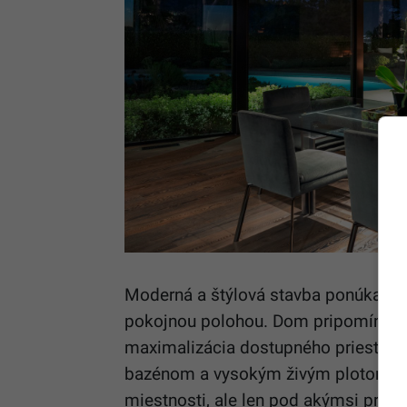
Moderná a štýlová stavba ponúka 4 
pokojnou polohou. Dom pripomína t
maximalizácia dostupného priestoru. 
bazénom a vysokým živým plotom vzb
miestnosti, ale len pod akýmsi pr