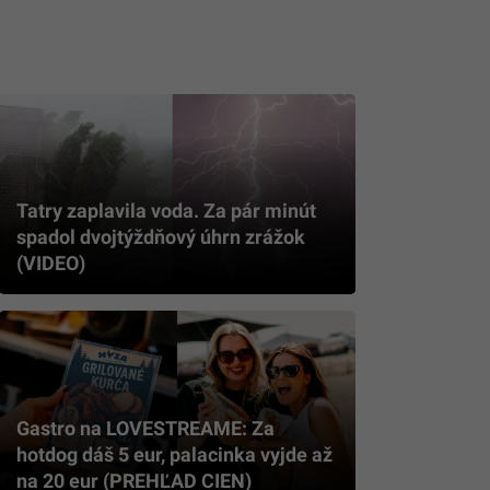
Tatry zaplavila voda. Za pár minút
spadol dvojtýždňový úhrn zrážok
(VIDEO)
Gastro na LOVESTREAME: Za
hotdog dáš 5 eur, palacinka vyjde až
na 20 eur (PREHĽAD CIEN)