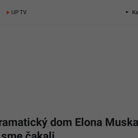
UP TV
Ka
amatický dom Elona Muska 
 sme čakali