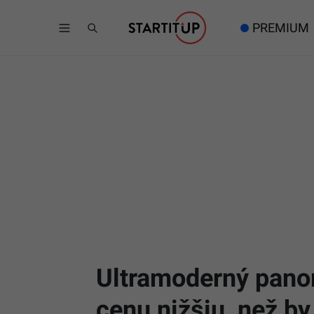
PREMIUM
Ultramoderný panor
cenu nižšiu, než by