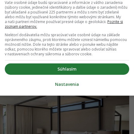
Vaše osobné údaje budú spracúvané a informácie z vášho zariadenia
 v ruke skvelá presvetlenosť vnútorných izieb ale
(súbory cookie, jedinečné identifikátory a ďalšie údaje o zariadení) môžu
byť ukladané a používané 225 partnermi a môžu s nimi byť zdieľané
je maximálne súkromie.
alebo môžu byť využívané konkrétne týmito webovými stránkami. My
a naši partneri môžeme používať presné údaje o geolokácii.
Pozrite si
zoznam partnerov.
8 metrov štvorcových, a tak sa klaustrofobických
Niektorí dodávatelia môžu spracúvať vaše osobné údaje na základe
ajiteľ vôbec báť. Vstup na „terasu“ je
cez
oprávneného záujmu, proti ktorému môžete vzniesť námietku pomocou
možností nižšie. Dole na tejto stránke alebo v ponuke webu nájdite
ombinácií s lakovanými murovanými stenami ideálne
odkaz, pomocou ktorého môžete spravovať alebo odvolať súhlas
ania.
v nastaveniach ochrany súkromia a súborov cookie.
Súhlasím
Nastavenia