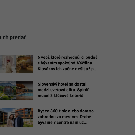
nich predať
5 vecí, ktoré rozhodnú, či budeš
s bývaním spokojný. Väčšina
Slovákov ich začne riešiť až po
nasťahovaní
Slovenský hotel sa dostal
medzi svetovú elitu. Splniť
musel 3 kľúčové kritériá
Byt za 360-tisíc alebo dom so
záhradou za mestom: Drahé
bývanie v centre nám už
nevonia, Slováci majú vo
výbere jasno