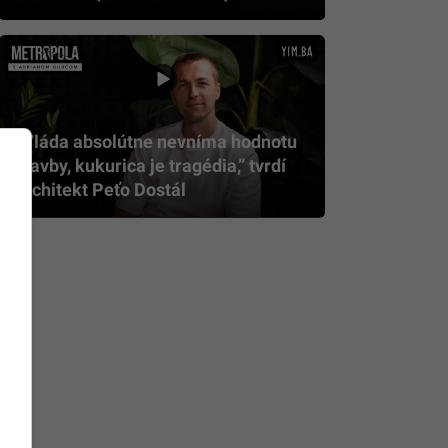
„Vláda absolútne nevníma hodnotu
stavby, kukurica je tragédia,” tvrdí
architekt Peťo Dostál