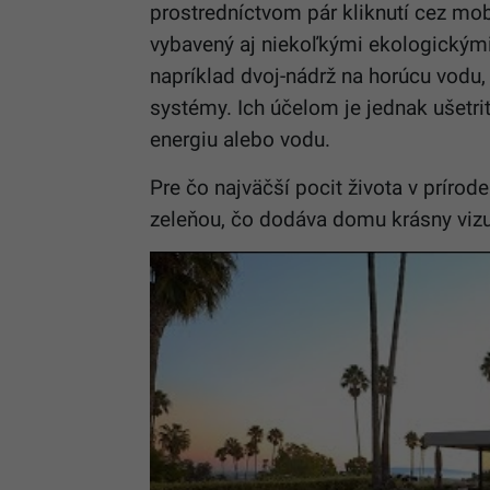
prostredníctvom pár kliknutí cez mob
vybavený aj niekoľkými ekologickými
napríklad dvoj-nádrž na horúcu vodu,
systémy. Ich účelom je jednak ušetriť
energiu alebo vodu.
Pre čo najväčší pocit života v príro
zeleňou, čo dodáva domu krásny vizu