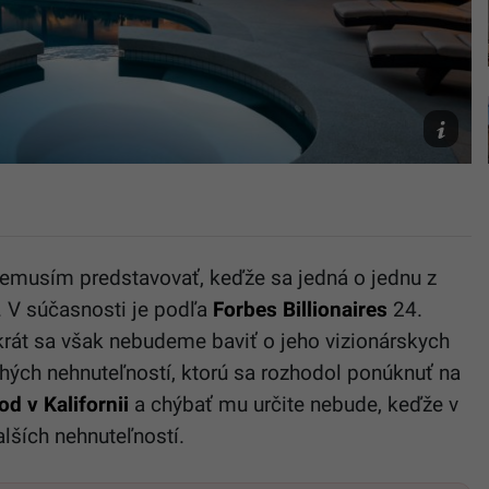
hiltonhy
 nemusím predstavovať, keďže sa jedná o jednu z
i. V súčasnosti je podľa
Forbes Billionaires
24.
rát sa však nebudeme baviť o jeho vizionárskych
hých nehnuteľností, ktorú sa rozhodol ponúknuť na
d v Kalifornii
a chýbať mu určite nebude, keďže v
alších nehnuteľností.