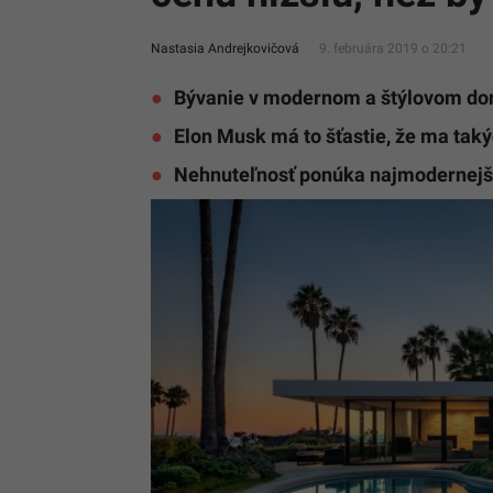
Nastasia Andrejkovičová
9. februára 2019 o 20:21
Bývanie v modernom a štýlovom do
Elon Musk má to šťastie, že ma taký
Nehnuteľnosť ponúka najmodernejší 