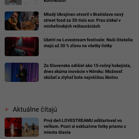
konfliktoch
Mladý Ukrajinec otvoril v Bratislave nový
street food za 30-tisíc eur. Prax získal v
michelinských reštauráciách
Ušetri na Lovestream festivale: Naši čitatelia
majú až 30 % zľavu na všetky lístky
Zo Slovenska odišiel ako 15-ročný hokejista,
dnes skúma inovácie v Nórsku: Možnosť
skúšať a zlyhať bola najväčšou školou
Aktuálne čítajú
Prvý deň LOVESTREAMU odštartoval vo
veľkom. Pozri si exkluzívne fotky priamo z
miesta diania