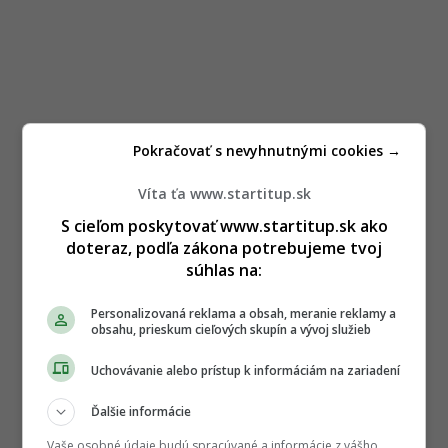
Pokračovať s nevyhnutnými cookies →
Víta ťa www.startitup.sk
S cieľom poskytovať www.startitup.sk ako
doteraz, podľa zákona potrebujeme tvoj
súhlas na:
Personalizovaná reklama a obsah, meranie reklamy a
obsahu, prieskum cieľových skupín a vývoj služieb
Uchovávanie alebo prístup k informáciám na zariadení
Ďalšie informácie
Vaše osobné údaje budú spracúvané a informácie z vášho