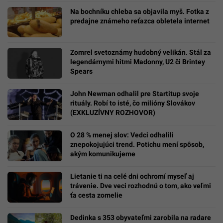
Na bochníku chleba sa objavila myš. Fotka z
predajne známeho reťazca obletela internet
Zomrel svetoznámy hudobný velikán. Stál za
legendárnymi hitmi Madonny, U2 či Brintey
Spears
John Newman odhalil pre Startitup svoje
rituály. Robí to isté, čo milióny Slovákov
(EXKLUZÍVNY ROZHOVOR)
O 28 % menej slov: Vedci odhalili
znepokojujúci trend. Potichu mení spôsob,
akým komunikujeme
Lietanie ti na celé dni ochromí myseľ aj
trávenie. Dve veci rozhodnú o tom, ako veľmi
ťa cesta zomelie
Dedinka s 353 obyvateľmi zarobila na radare