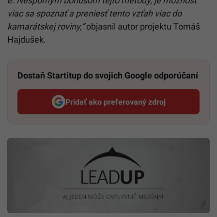
e. Nesporným bonusom tejto metódy, je možnosť
viac sa spoznať a preniesť tento vzťah viac do
kamarátskej roviny,“
objasnil autor projektu Tomáš
Hajdušek.
Dostaň Startitup do svojich Google odporúčaní
Pridať ako preferovaný zdroj
Startitup, odkaz sa otvorí v n