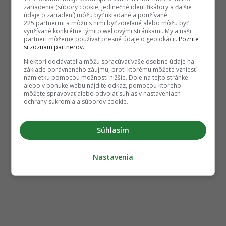
zariadenia (súbory cookie, jedinečné identifikátory a ďalšie
údaje o zariadení) môžu byť ukladané a používané
225 partnermi a môžu s nimi byť zdieľané alebo môžu byť
využívané konkrétne týmito webovými stránkami. My a naši
partneri môžeme používať presné údaje o geolokácii.
Pozrite
si zoznam partnerov.
Niektorí dodávatelia môžu spracúvať vaše osobné údaje na
základe oprávneného záujmu, proti ktorému môžete vzniesť
námietku pomocou možností nižšie. Dole na tejto stránke
alebo v ponuke webu nájdite odkaz, pomocou ktorého
môžete spravovať alebo odvolať súhlas v nastaveniach
ochrany súkromia a súborov cookie.
Súhlasím
Nastavenia