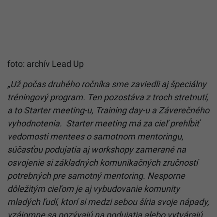
foto: archív Lead Up
„Už počas druhého ročníka sme zaviedli aj špeciálny
tréningový program. Ten pozostáva z troch stretnutí,
a to Starter meeting-u, Training day-u a Záverečného
vyhodnotenia. Starter meeting má za cieľ prehĺbiť
vedomosti mentees o samotnom mentoringu,
súčasťou podujatia aj workshopy zamerané na
osvojenie si základných komunikačných zručností
potrebných pre samotný mentoring. Nesporne
dôležitým cieľom je aj vybudovanie komunity
mladých ľudí, ktorí si medzi sebou šíria svoje nápady,
vzájomne sa pozývajú na podujatia alebo vytvárajú