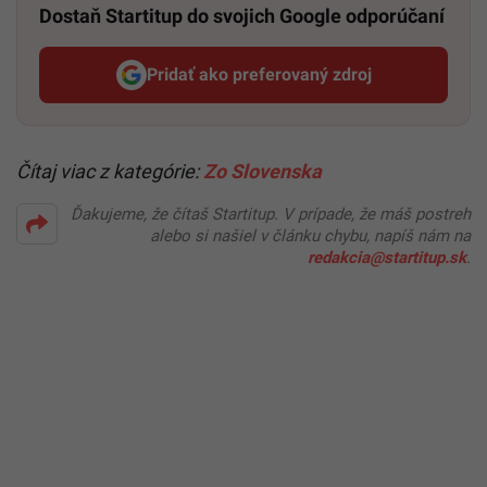
Dostaň Startitup do svojich Google odporúčaní
Pridať ako preferovaný zdroj
Startitup, odkaz sa otvorí v n
Čítaj viac z kategórie:
Zo Slovenska
Ďakujeme, že čítaš Startitup. V prípade, že máš postreh
alebo si našiel v článku chybu, napíš nám na
redakcia@startitup.sk
.