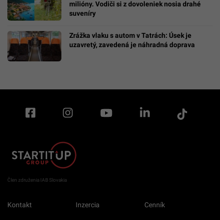
milióny. Vodiči si z dovoleniek nosia drahé
suveníry
Zrážka vlaku s autom v Tatrách: Úsek je
uzavretý, zavedená je náhradná doprava
Člen združenia IAB Slovakia
Kontakt
Inzercia
Cenník