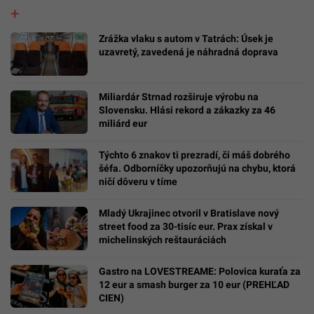
Zrážka vlaku s autom v Tatrách: Úsek je
uzavretý, zavedená je náhradná doprava
Miliardár Strnad rozširuje výrobu na
Slovensku. Hlási rekord a zákazky za 46
miliárd eur
Týchto 6 znakov ti prezradí, či máš dobrého
šéfa. Odborníčky upozorňujú na chybu, ktorá
ničí dôveru v tíme
Mladý Ukrajinec otvoril v Bratislave nový
street food za 30-tisíc eur. Prax získal v
michelinských reštauráciách
Gastro na LOVESTREAME: Polovica kuraťa za
12 eur a smash burger za 10 eur (PREHĽAD
CIEN)