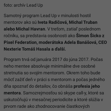
foto: archív Lead Up
Samotný program Lead Up v minulosti hostil
mentorov ako sú
Iveta Radičová, Michal Truban
alebo Michal Havran
. V treťom, zatiaľ poslednom
ročníku, sa predstavia osobnosti ako
Šimon Šicko z
Pixel Federation, moderátoka Adela Banášová, CEO
Nexterie Tomáš Hasala a ďalší.
Program trvá od januára 2017 do júna 2017. Počas
neho mentee absolvuje minimálne dve osobné
stretnutia so svojím mentorom. Okrem toho bude
môcť zažiť deň v práci s mentorom a počas jedného
dňa spoznať do detailov, čo obnáša
profesia jeho
mentora
. Samozrejmosťou sú skype call-y, ktoré sa
uskutočňujú v mesačnej periodicite a ktoré slúžia v
prvom rade ako zhodnocovanie čiastkových