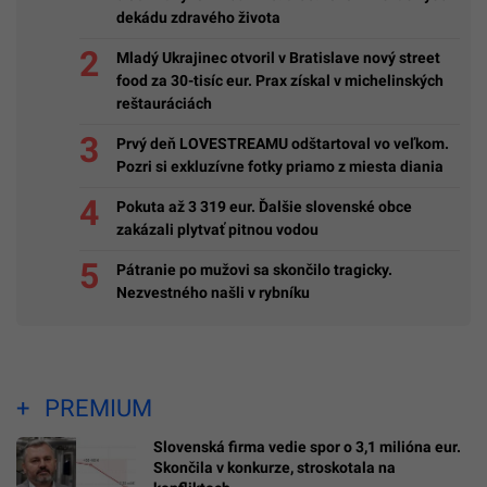
dekádu zdravého života
Mladý Ukrajinec otvoril v Bratislave nový street
food za 30-tisíc eur. Prax získal v michelinských
reštauráciách
Prvý deň LOVESTREAMU odštartoval vo veľkom.
Pozri si exkluzívne fotky priamo z miesta diania
Pokuta až 3 319 eur. Ďalšie slovenské obce
zakázali plytvať pitnou vodou
Pátranie po mužovi sa skončilo tragicky.
Nezvestného našli v rybníku
PREMIUM
Slovenská firma vedie spor o 3,1 milióna eur.
Skončila v konkurze, stroskotala na