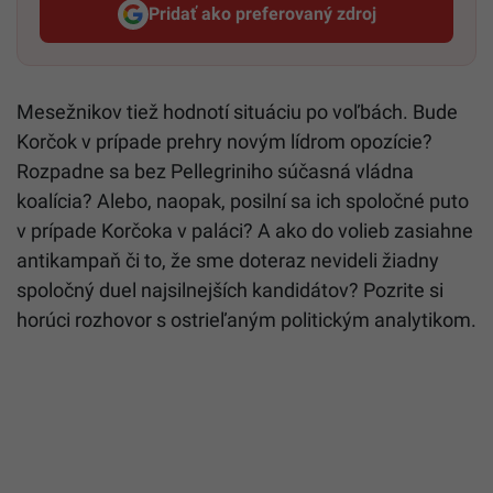
Pridať ako preferovaný zdroj
Startitup, odkaz sa otvorí v n
Mesežnikov tiež hodnotí situáciu po voľbách. Bude
Korčok v prípade prehry novým lídrom opozície?
Rozpadne sa bez Pellegriniho súčasná vládna
koalícia? Alebo, naopak, posilní sa ich spoločné puto
v prípade Korčoka v paláci? A ako do volieb zasiahne
antikampaň či to, že sme doteraz nevideli žiadny
spoločný duel najsilnejších kandidátov? Pozrite si
horúci rozhovor s ostrieľaným politickým analytikom.