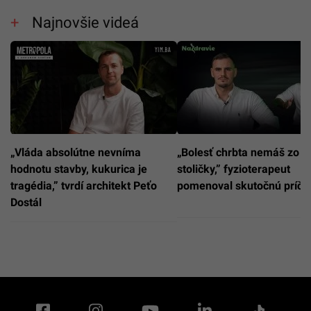
Najnovšie videá
„Vláda absolútne nevníma
„Bolesť chrbta nemáš zo zl
hodnotu stavby, kukurica je
stoličky,” fyzioterapeut
tragédia,” tvrdí architekt Peťo
pomenoval skutočnú príči
Dostál