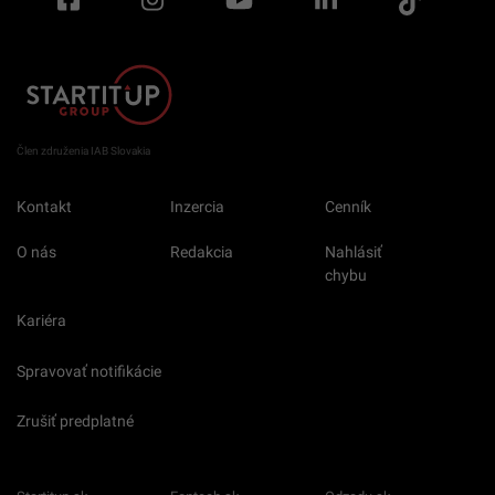
Člen združenia IAB Slovakia
Kontakt
Inzercia
Cenník
O nás
Redakcia
Nahlásiť
chybu
Kariéra
Spravovať notifikácie
Zrušiť predplatné