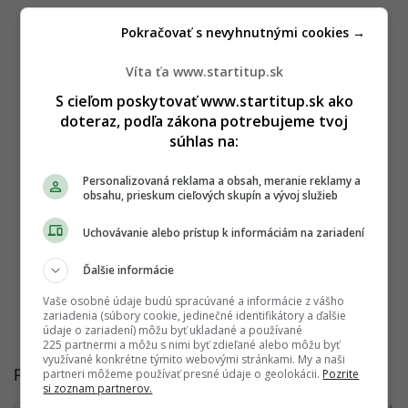
Pokračovať s nevyhnutnými cookies →
Víta ťa www.startitup.sk
S cieľom poskytovať www.startitup.sk ako
doteraz, podľa zákona potrebujeme tvoj
súhlas na:
Personalizovaná reklama a obsah, meranie reklamy a
obsahu, prieskum cieľových skupín a vývoj služieb
Uchovávanie alebo prístup k informáciám na zariadení
Ďalšie informácie
Vaše osobné údaje budú spracúvané a informácie z vášho
zariadenia (súbory cookie, jedinečné identifikátory a ďalšie
údaje o zariadení) môžu byť ukladané a používané
225 partnermi a môžu s nimi byť zdieľané alebo môžu byť
využívané konkrétne týmito webovými stránkami. My a naši
Pre viac zaujímavých videí sleduj
UP TV
.
partneri môžeme používať presné údaje o geolokácii.
Pozrite
si zoznam partnerov.