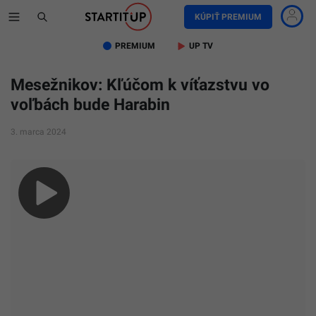
KÚPIŤ PREMIUM
PREMIUM
UP TV
Mesežnikov: Kľúčom k víťazstvu vo
voľbách bude Harabin
3. marca 2024