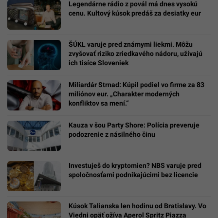
Legendárne rádio z povál má dnes vysokú
cenu. Kultový kúsok predáš za desiatky eur
ŠÚKL varuje pred známymi liekmi. Môžu
zvyšovať riziko zriedkavého nádoru, užívajú
ich tisíce Sloveniek
Miliardár Strnad: Kúpil podiel vo firme za 83
miliónov eur. „Charakter moderných
konfliktov sa mení.“
Kauza v šou Party Shore: Polícia preveruje
podozrenie z násilného činu
Investuješ do kryptomien? NBS varuje pred
spoločnosťami podnikajúcimi bez licencie
Kúsok Talianska len hodinu od Bratislavy. Vo
Viedni opäť ožíva Aperol Spritz Piazza