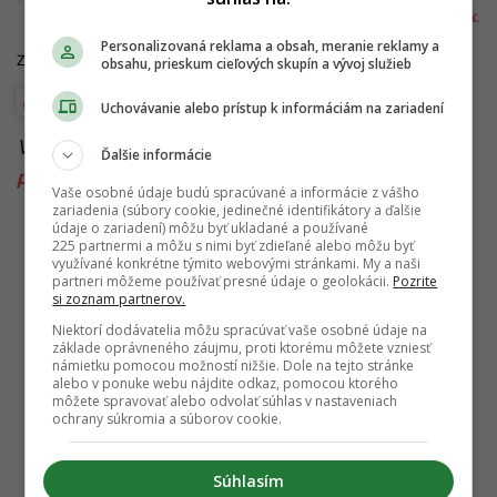
redakcia@startitup.sk
.
Personalizovaná reklama a obsah, meranie reklamy a
Zdroj: TASR
obsahu, prieskum cieľových skupín a vývoj služieb
Európa
Uchovávanie alebo prístup k informáciám na zariadení
Viac k téme:
antarktida
,
fiktívna
,
krajina
,
Polícia
,
Ďalšie informácie
prípad
,
Taliansko
,
v
,
vymyslená
,
zločin
Vaše osobné údaje budú spracúvané a informácie z vášho
zariadenia (súbory cookie, jedinečné identifikátory a ďalšie
údaje o zariadení) môžu byť ukladané a používané
225 partnermi a môžu s nimi byť zdieľané alebo môžu byť
využívané konkrétne týmito webovými stránkami. My a naši
partneri môžeme používať presné údaje o geolokácii.
Pozrite
si zoznam partnerov.
Niektorí dodávatelia môžu spracúvať vaše osobné údaje na
základe oprávneného záujmu, proti ktorému môžete vzniesť
námietku pomocou možností nižšie. Dole na tejto stránke
alebo v ponuke webu nájdite odkaz, pomocou ktorého
môžete spravovať alebo odvolať súhlas v nastaveniach
ochrany súkromia a súborov cookie.
Súhlasím