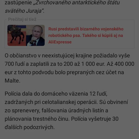
zastúpenie
„Zvrchovaného antarktického štátu
svätého Juraja“.
Rusi predstavili bizarného vojenského
robotického psa. Takého si kúpiš aj na
AliExpresse
O občianstvo v neexistujúcej krajine požiadalo vyše
700 ľudí a zaplatili za to 200 až 1 000 eur. Až 400 000
eur z tohto podvodu bolo prepraných cez účet na
Malte.
Polícia dala do domáceho väzenia 12 ľudí,
zadržaných pri celotalianskej operácii. Sú obvinení
zo sprenevery, falšovania úradných listín a
plánovania trestného činu. Polícia vyšetruje 30
ďalších podozrivých.