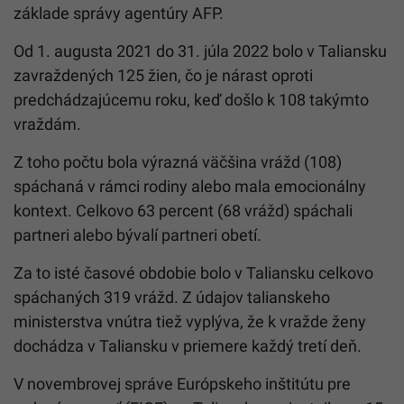
základe správy agentúry AFP.
Od 1. augusta 2021 do 31. júla 2022 bolo v
Taliansku
zavraždených 125 žien, čo je nárast oproti
predchádzajúcemu roku, keď došlo k 108 takýmto
vraždám.
Z toho počtu bola výrazná väčšina vrážd (108)
spáchaná v rámci rodiny alebo mala emocionálny
kontext. Celkovo 63 percent (68 vrážd) spáchali
partneri alebo bývalí partneri obetí.
Za to isté časové obdobie bolo v
Taliansku
celkovo
spáchaných 319 vrážd. Z údajov talianskeho
ministerstva vnútra tiež vyplýva, že k vražde ženy
dochádza v
Taliansku
v priemere každý tretí deň.
V novembrovej správe Európskeho inštitútu pre