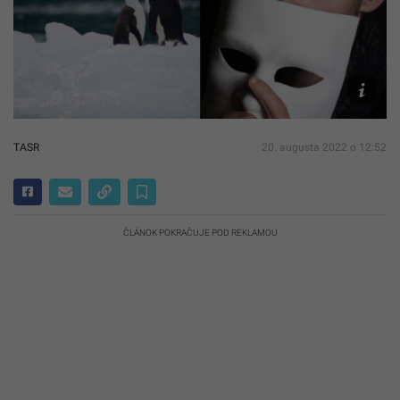
Unsplash
Dederichs
Sander
Sammy
TASR
20. augusta 2022 o 12:52
ČLÁNOK POKRAČUJE POD REKLAMOU