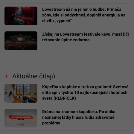
Lovestream už nie je len o hudbe. Prináša
zóny, kde si oddýchneš, doplníš energiu a na
chvíľu „vypneš“
Získaj na Lovestream festivale kávu, masáž či
tetovanie úplne zadarmo
Aktuálne čítajú
Kúpeľňa v kaplnke a trek za gorilami: Svetová
elita spí v týchto 10 najluxusnejších hoteloch
sveta (REBRÍČEK)
Dráma na známom kúpalisku: Po úniku
neznámej látky hlásia ľudia zdravotné
problémy