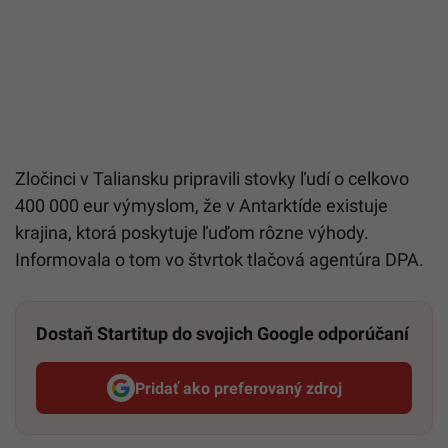
Zločinci v Taliansku pripravili stovky ľudí o celkovo
400 000 eur výmyslom, že v Antarktíde existuje
krajina, ktorá poskytuje ľuďom rôzne výhody.
Informovala o tom vo štvrtok tlačová agentúra DPA.
Dostaň Startitup do svojich Google odporúčaní
Pridať ako preferovaný zdroj
Startitup, odkaz sa otvorí v n