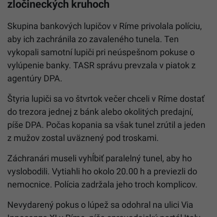
zločineckých kruhoch
Skupina bankových lupičov v Ríme privolala políciu,
aby ich zachránila zo zavaleného
tunela
. Ten
vykopali samotní lupiči pri neúspešnom pokuse o
vylúpenie banky. TASR správu prevzala v piatok z
agentúry DPA.
Štyria lupiči sa vo štvrtok večer chceli v Ríme dostať
do trezora jednej z bánk alebo okolitých predajní,
píše DPA. Počas kopania sa však
tunel
zrútil a jeden
z mužov zostal uväznený pod troskami.
Záchranári museli vyhĺbiť paralelný
tunel
, aby ho
vyslobodili. Vytiahli ho okolo 20.00 h a previezli do
nemocnice. Polícia zadržala jeho troch komplicov.
Nevydarený pokus o lúpež sa odohral na ulici Via