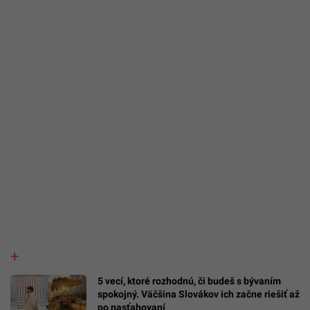
5 vecí, ktoré rozhodnú, či budeš s bývaním
spokojný. Väčšina Slovákov ich začne riešiť až
po nasťahovaní