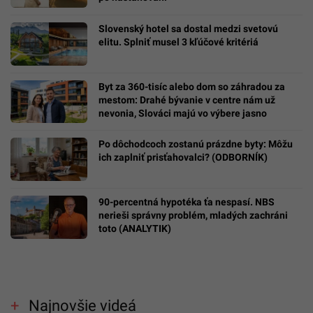
Slovenský hotel sa dostal medzi svetovú
elitu. Splniť musel 3 kľúčové kritériá
Byt za 360-tisíc alebo dom so záhradou za
mestom: Drahé bývanie v centre nám už
nevonia, Slováci majú vo výbere jasno
Po dôchodcoch zostanú prázdne byty: Môžu
ich zaplniť prisťahovalci? (ODBORNÍK)
90-percentná hypotéka ťa nespasí. NBS
nerieši správny problém, mladých zachráni
toto (ANALYTIK)
Najnovšie videá