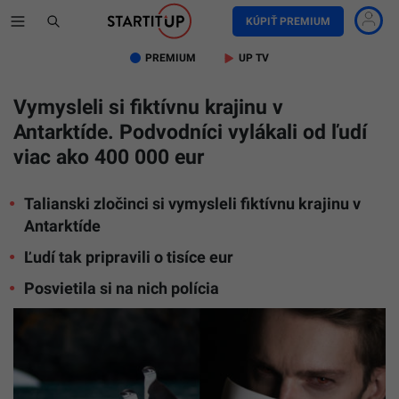
KÚPIŤ PREMIUM
PREMIUM
UP TV
Vymysleli si fiktívnu krajinu v
Antarktíde. Podvodníci vylákali od ľudí
viac ako 400 000 eur
Talianski zločinci si vymysleli fiktívnu krajinu v
Antarktíde
Ľudí tak pripravili o tisíce eur
Posvietila si na nich polícia