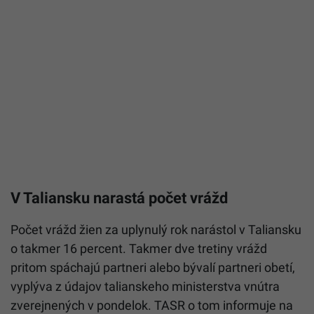
V Taliansku narastá počet vrážd
Počet vrážd žien za uplynulý rok narástol v
Taliansku
o takmer 16 percent. Takmer dve tretiny vrážd
pritom spáchajú partneri alebo bývalí partneri obetí,
vyplýva z údajov talianskeho ministerstva vnútra
zverejnených v pondelok. TASR o tom informuje na