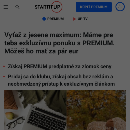
KÚPIŤ PREMIUM
PREMIUM
UP TV
Vyťaž z jesene maximum: Máme pre
teba exkluzívnu ponuku s PREMIUM.
Môžeš ho mať za pár eur
Získaj PREMIUM predplatné za zlomok ceny
Pridaj sa do klubu, získaj obsah bez reklám a
neobmedzený prístup k exkluzívnym článkom
Ilustračn
fotografi