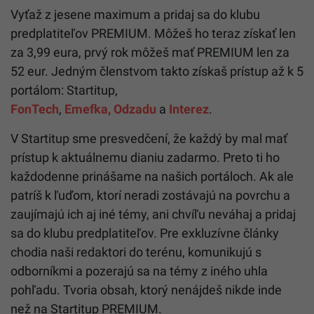
Vyťaž z jesene maximum a pridaj sa do klubu
predplatiteľov PREMIUM. Môžeš ho teraz získať len
za 3,99 eura, prvý rok môžeš mať PREMIUM len za
52 eur. Jedným členstvom takto získaš prístup až k 5
portálom: Startitup,
FonTech
,
Emefka,
Odzadu
a
Interez
.
V Startitup sme presvedčení, že každý by mal mať
prístup k aktuálnemu dianiu zadarmo. Preto ti ho
každodenne prinášame na našich portáloch. Ak ale
patríš k ľuďom, ktorí neradi zostávajú na povrchu a
zaujímajú ich aj iné témy, ani chvíľu neváhaj a pridaj
sa do klubu predplatiteľov. Pre exkluzívne články
chodia naši redaktori do terénu, komunikujú s
odborníkmi a pozerajú sa na témy z iného uhla
pohľadu. Tvoria obsah, ktorý nenájdeš nikde inde
než na Startitup PREMIUM.