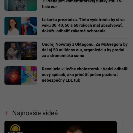
1: Prenájom komentátorskej búdky stál 15-
tisíc eur
Lekárka prezrádza: Tieto vyšetrenia by si vo
veku 30, 40, 50 a 60 rokoch mal absolvovať,
dokážu odhaliť zákerné ochorenia
Ondřej Novotný z Oktagonu. Za McGregora by
dal aj 50 miliónov eur, organizáciu by predal
za astronomickú sumu
Revolúcia v liečbe cholesterolu: Vedci odhalili
nový spôsob, ako prinútiť pečeň požierať
nebezpečný LDL tuk
Najnovšie videá