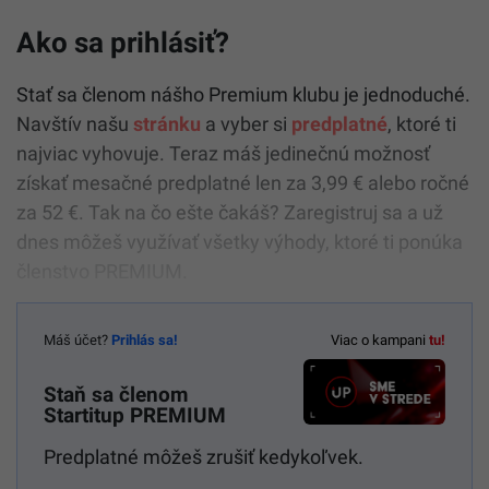
Ako sa prihlásiť?
Stať sa členom nášho Premium klubu je jednoduché.
Navštív našu
stránku
a vyber si
predplatné
, ktoré ti
najviac vyhovuje. Teraz máš jedinečnú možnosť
získať mesačné predplatné len za 3,99 € alebo ročné
za 52 €. Tak na čo ešte čakáš? Zaregistruj sa a už
dnes môžeš využívať všetky výhody, ktoré ti ponúka
členstvo PREMIUM.
Máš účet?
Prihlás sa!
Viac o kampani
tu!
Staň sa členom
Startitup PREMIUM
Predplatné môžeš zrušiť kedykoľvek.