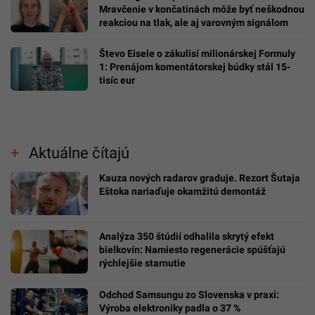
Mravčenie v končatinách môže byť neškodnou
reakciou na tlak, ale aj varovným signálom
Števo Eisele o zákulisí milionárskej Formuly
1: Prenájom komentátorskej búdky stál 15-
tisíc eur
Aktuálne čítajú
Kauza nových radarov graduje. Rezort Šutaja
Eštoka nariaďuje okamžitú demontáž
Analýza 350 štúdií odhalila skrytý efekt
bielkovín: Namiesto regenerácie spúšťajú
rýchlejšie starnutie
Odchod Samsungu zo Slovenska v praxi:
Výroba elektroniky padla o 37 %