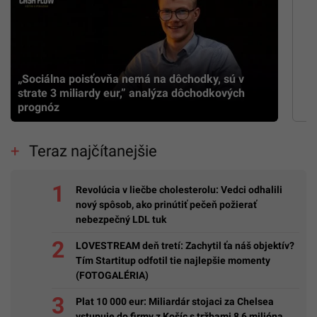
„Sociálna poisťovňa nemá na dôchodky, sú v
strate 3 miliardy eur,” analýza dôchodkových
prognóz
Teraz najčítanejšie
Revolúcia v liečbe cholesterolu: Vedci odhalili
nový spôsob, ako prinútiť pečeň požierať
nebezpečný LDL tuk
LOVESTREAM deň tretí: Zachytil ťa náš objektív?
Tím Startitup odfotil tie najlepšie momenty
(FOTOGALÉRIA)
Plat 10 000 eur: Miliardár stojaci za Chelsea
vstupuje do firmy z Košíc s tržbami 8,6 milióna