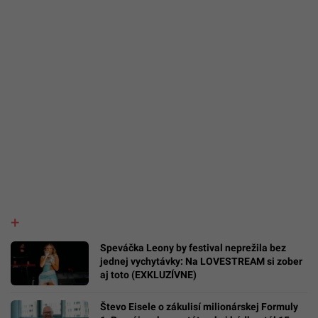
Speváčka Leony by festival neprežila bez
jednej vychytávky: Na LOVESTREAM si zober
aj toto (EXKLUZÍVNE)
Števo Eisele o zákulisí milionárskej Formuly