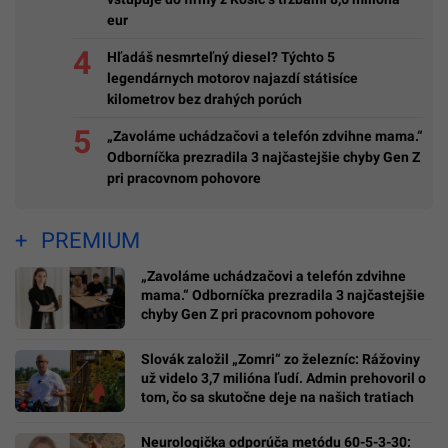
eur
Hľadáš nesmrteľný diesel? Týchto 5
legendárnych motorov najazdí státisíce
kilometrov bez drahých porúch
„Zavoláme uchádzačovi a telefón zdvihne mama.“
Odborníčka prezradila 3 najčastejšie chyby Gen Z
pri pracovnom pohovore
PREMIUM
„Zavoláme uchádzačovi a telefón zdvihne
mama.“ Odborníčka prezradila 3 najčastejšie
chyby Gen Z pri pracovnom pohovore
Slovák založil „Zomri“ zo železníc: Rážoviny
už videlo 3,7 milióna ľudí. Admin prehovoril o
tom, čo sa skutočne deje na našich tratiach
Neurologička odporúča metódu 60-5-3-30: