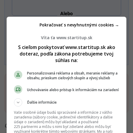
Alebo
Pokračovať s nevyhnutnými cookies →
Zaplatiť kartou
Víta ťa www.startitup.sk
S cieľom poskytovať www.startitup.sk ako
Súhlasím s
Podmienkami ochrany súkromia
,
Podmienkami
používania
,
Všeobecnými obchodnými podmienkami
a
doteraz, podľa zákona potrebujeme tvoj
Podmienkami TrustPay.
súhlas na:
Personalizovaná reklama a obsah, meranie reklamy a
obsahu, prieskum cieľových skupín a vývoj služieb
Dostaň Startitup do svojich Google odporúčaní
Uchovávanie alebo prístup k informáciám na zariadení
Pridať ako preferovaný zdroj
Startitup, odkaz sa otvorí v n
Ďalšie informácie
Vaše osobné údaje budú spracúvané a informácie z vášho
zariadenia (súbory cookie, jedinečné identifikátory a ďalšie
údaje o zariadení) môžu byť ukladané a používané
Čítaj viac z kategórie:
Robíme to inak
225 partnermi a môžu s nimi byť zdieľané alebo môžu byť
využívané konkrétne týmito webovými stránkami. My a naši