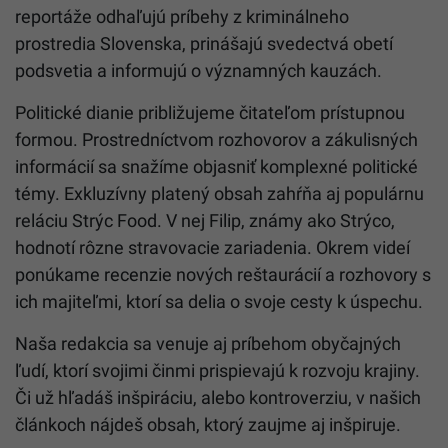
reportáže odhaľujú príbehy z kriminálneho
prostredia Slovenska, prinášajú svedectvá obetí
podsvetia a informujú o významných kauzách.
Politické dianie približujeme čitateľom prístupnou
formou. Prostredníctvom rozhovorov a zákulisných
informácií sa snažíme objasniť komplexné politické
témy. Exkluzívny platený obsah zahŕňa aj populárnu
reláciu Strýc Food. V nej Filip, známy ako Strýco,
hodnotí rôzne stravovacie zariadenia. Okrem videí
ponúkame recenzie nových reštaurácií a rozhovory s
ich majiteľmi, ktorí sa delia o svoje cesty k úspechu.
Naša redakcia sa venuje aj príbehom obyčajných
ľudí, ktorí svojimi činmi prispievajú k rozvoju krajiny.
Či už hľadáš inšpiráciu, alebo kontroverziu, v našich
článkoch nájdeš obsah, ktorý zaujme aj inšpiruje.