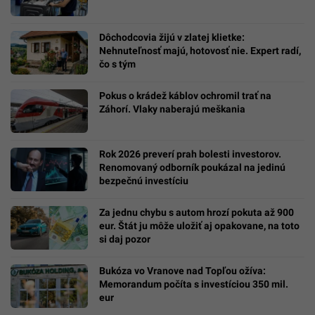
Dôchodcovia žijú v zlatej klietke:
Nehnuteľnosť majú, hotovosť nie. Expert radí,
čo s tým
Pokus o krádež káblov ochromil trať na
Záhorí. Vlaky naberajú meškania
Rok 2026 preverí prah bolesti investorov.
Renomovaný odborník poukázal na jedinú
bezpečnú investíciu
Za jednu chybu s autom hrozí pokuta až 900
eur. Štát ju môže uložiť aj opakovane, na toto
si daj pozor
Bukóza vo Vranove nad Topľou ožíva:
Memorandum počíta s investíciou 350 mil.
eur