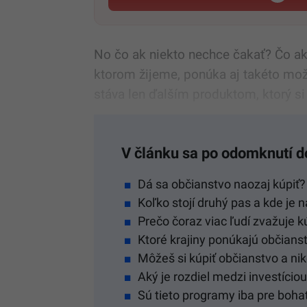
No čo ak niekto nechce čakať? Čo ak 
ktorom žijeme, ponúka aj takéto mož
stáva len ďalším produktom, ktorý si
V článku sa po odomknutí d
Dá sa občianstvo naozaj kúpiť?
Koľko stojí druhý pas a kde je n
Prečo čoraz viac ľudí zvažuje 
Ktoré krajiny ponúkajú občians
Môžeš si kúpiť občianstvo a nik
Aký je rozdiel medzi investício
Sú tieto programy iba pre bohat