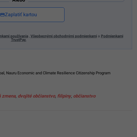
Zaplatiť kartou
nkami používania
,
Všeobecnými obchodnými podmienkami
a
Podmienkami
TrustPay.
bal
,
Nauru Economic and Climate Resilience Citizenship Program
á zmena
,
dvojité občianstvo
,
filipiny
,
občianstvo