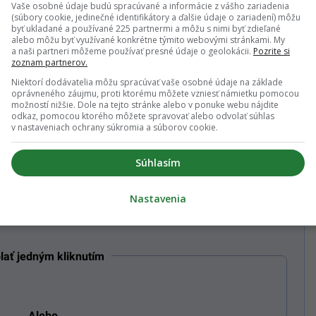
Vaše osobné údaje budú spracúvané a informácie z vášho zariadenia
esačne
(súbory cookie, jedinečné identifikátory a ďalšie údaje o zariadení) môžu
byť ukladané a používané 225 partnermi a môžu s nimi byť zdieľané
y mesačné predplatné
alebo môžu byť využívané konkrétne týmito webovými stránkami. My
a naši partneri môžeme používať presné údaje o geolokácii.
Pozrite si
zoznam partnerov.
UM 7,99€
Niektorí dodávatelia môžu spracúvať vaše osobné údaje na základe
oprávneného záujmu, proti ktorému môžete vzniesť námietku pomocou
možností nižšie. Dole na tejto stránke alebo v ponuke webu nájdite
odkaz, pomocou ktorého môžete spravovať alebo odvolať súhlas
 65€
v nastaveniach ochrany súkromia a súborov cookie.
Súhlasím
ť celú ponuku / Mám
zľavový kód
Nastavenia
tup Group newsletter s obsahom a ponukami Startitup a jeho obchodných
lať jedným kliknutím
Alebo