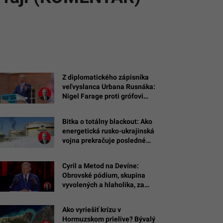
Z diplomatického zápisníka
veľvyslanca Urbana Rusnáka:
Nigel Farage proti grófovi
Smetiakovej hlave, piruety
britskej demokracie
Bitka o totálny blackout: Ako
(KOMENTÁR)
energetická rusko-ukrajinská
vojna prekračuje posledné
červené čiary (Z denníka
diplomata)
Cyril a Metod na Devíne:
Obrovské pódium, skupina
vyvolených a hlaholika, za
ktorú zaplatil každý z nás
(KOMENTÁR)
Ako vyriešiť krízu v
Hormuzskom prielive? Bývalý