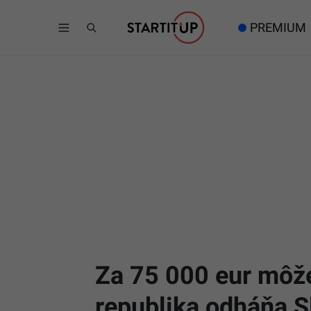
PREMIUM
Za 75 000 eur môže
republika odháňa 