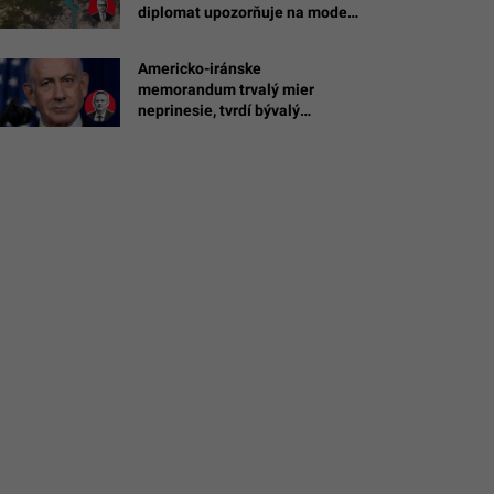
diplomat upozorňuje na model,
ktorý funguje v Turecku 90
rokov
Americko-iránske
memorandum trvalý mier
neprinesie, tvrdí bývalý
diplomat z Teheránu: Dohoda
stroskotá na Izraeli