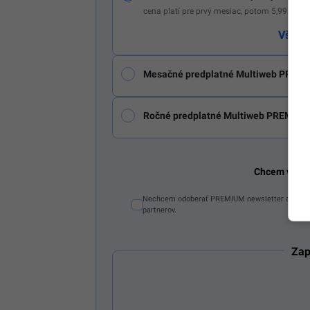
cena platí pre prvý mesiac, potom 5,99 € m
Všetk
Mesačné predplatné Multiweb PREMI
Ročné predplatné Multiweb PREMIUM
Chcem vidie
Nechcem odoberať PREMIUM newsletter a Starti
partnerov.
Zap