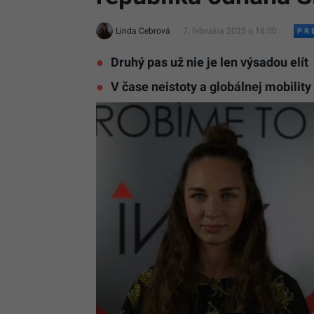
Linda Cebrová
7. februára 2025 o 16:00
Druhý pas už nie je len výsadou elít
V čase neistoty a globálnej mobilit