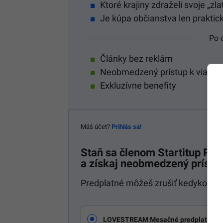
Ktoré krajiny zdraželi svoje „zla
Je kúpa občianstva len praktic
Po 
Články bez reklám
Neobmedzený prístup k viac a
Exkluzívne benefity
Máš účet?
Prihlás sa!
Staň sa členom
Startitup P
a získaj neobmedzený prístup
Predplatné môžeš zrušiť kedykoľvek
LOVESTREAM Mesačné predplatné St