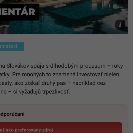
SIU,
AI
amošovi
šina Slovákov spája s dlhodobým procesom – roky
latky. Pre mnohých to znamená investovať nielen
 cesty, ako získať druhý pas – napríklad cez
ne – si vyžadujú trpezlivosť.
 odporúčaní
dať ako preferovaný zdroj
Startitup, odkaz sa otvorí v novom okne