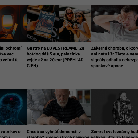
 dni ochromí
Gastro na LOVESTREAME: Za
Zákerná choroba, o ktore
Dve veci
hotdog dáš 5 eur, palacinka
ani netušíš: Tieto 4 ne
o veľmi ťa
vyjde až na 20 eur (PREHĽAD
signály odhalia nebezp
CIEN)
spánkové apnoe
avotníkov o
Chceš sa vyhnúť demencii v
Zomrel svetoznámy hu
enom s
starobe? Zmenou troch návykov
velikán. Stál za legend