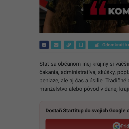
Odomknúť k
Stať sa občanom inej krajiny si väč
čakania, administratíva, skúšky, pop
peniaze, ale aj čas a úsilie. Tradičné
manželstvo alebo pôvod v danej kraji
Dostaň Startitup do svojich Google
Pri