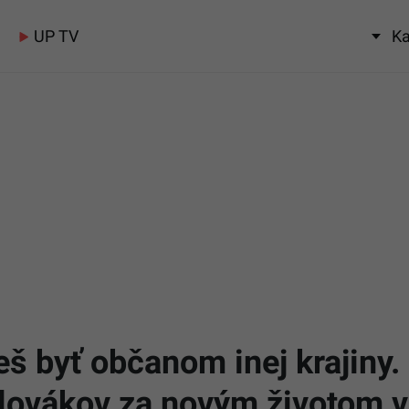
UP TV
Ka
š byť občanom inej krajiny.
Slovákov za novým životom 