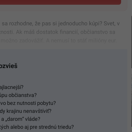
sa rozhodne, že pas si jednoducho kúpi? Svet, v
nosti. Ak máš dostatok financií, občianstvo sa
 možno zadovážiť. A nemusí to stáť milióny eur.
ozvieš
ajlacnejší?
kúpu občianstva?
tvo bez nutnosti pobytu?
dy krajinu nenavštíviť?
u a „darom“ vláde?
ých alebo aj pre strednú triedu?