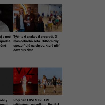
j v noci
Týchto 6 znakov ti prezradí, či
nápadné
máš dobrého šéfa. Odborníčky
ečné
upozorňujú na chybu, ktorá ničí
dôveru v tíme
dobný
Prvý deň LOVESTREAMU
árnymi
odštartoval vo veľkom. Pozri si