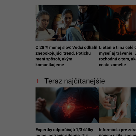
O 28 % menej slov: Vedci odhalili
Lietanie ti na celé
znepokojujúci trend. Potichu
myseľ aj trávenie. 
mení spôsob, akým
rozhodnú o tom, ak
komunikujeme
cesta zomelie
Teraz najčítanejšie
Expertky odporúčajú 1/3 šálky
Informácia pre zdr
jednej potraviny denne. Zlý
novom riziku spoj