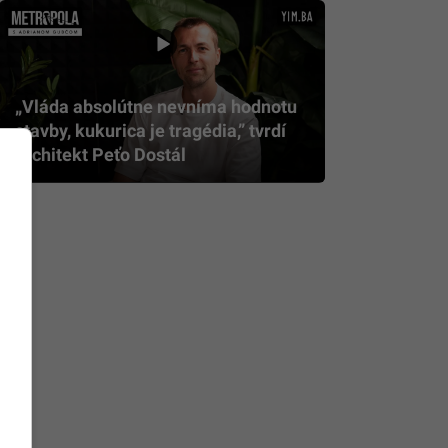
„Vláda absolútne nevníma hodnotu
stavby, kukurica je tragédia,” tvrdí
architekt Peťo Dostál