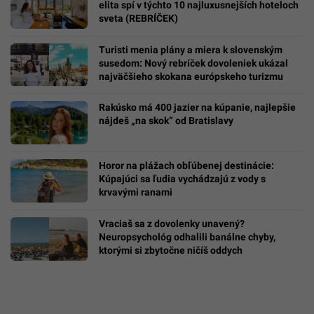
elita spí v týchto 10 najluxusnejších hoteloch
sveta (REBRÍČEK)
Turisti menia plány a miera k slovenským
susedom: Nový rebríček dovoleniek ukázal
najväčšieho skokana európskeho turizmu
Rakúsko má 400 jazier na kúpanie, najlepšie
nájdeš „na skok“ od Bratislavy
Horor na plážach obľúbenej destinácie:
Kúpajúci sa ľudia vychádzajú z vody s
krvavými ranami
Vraciaš sa z dovolenky unavený?
Neuropsychológ odhalili banálne chyby,
ktorými si zbytočne ničíš oddych