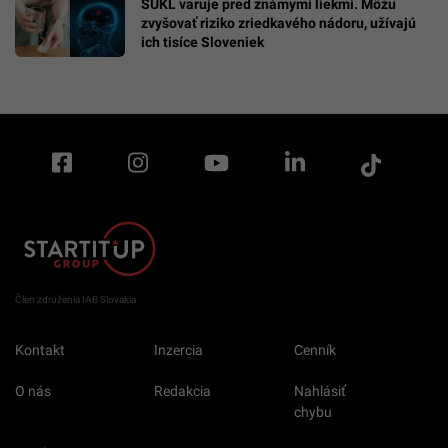
ŠÚKL varuje pred známymi liekmi. Môžu
zvyšovať riziko zriedkavého nádoru, užívajú
ich tisíce Sloveniek
Člen združenia IAB Slovakia
Kontakt
Inzercia
Cenník
O nás
Redakcia
Nahlásiť
chybu