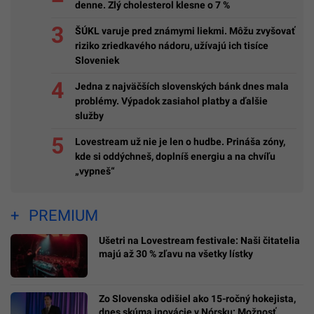
denne. Zlý cholesterol klesne o 7 %
ŠÚKL varuje pred známymi liekmi. Môžu zvyšovať
riziko zriedkavého nádoru, užívajú ich tisíce
Sloveniek
Jedna z najväčších slovenských bánk dnes mala
problémy. Výpadok zasiahol platby a ďalšie
služby
Lovestream už nie je len o hudbe. Prináša zóny,
kde si oddýchneš, doplníš energiu a na chvíľu
„vypneš“
PREMIUM
Ušetri na Lovestream festivale: Naši čitatelia
majú až 30 % zľavu na všetky lístky
Zo Slovenska odišiel ako 15-ročný hokejista,
dnes skúma inovácie v Nórsku: Možnosť