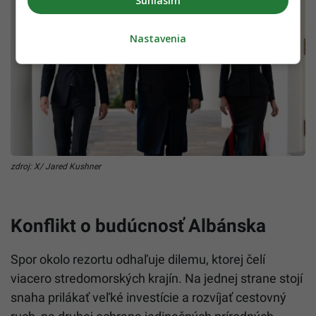
Súhlasím
Nastavenia
zdroj: X/ Jared Kushner
Konflikt o budúcnosť Albánska
Spor okolo rezortu odhaľuje dilemu, ktorej čelí
viacero stredomorských krajín. Na jednej strane stojí
snaha prilákať veľké investície a rozvíjať cestovný