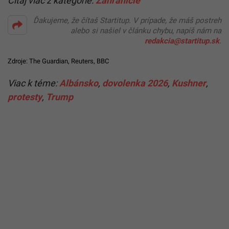
Čítaj viac z kategórie:
Zahraničie
Ďakujeme, že čítaš Startitup. V prípade, že máš postreh
alebo si našiel v článku chybu, napíš nám na
redakcia@startitup.sk
.
Zdroje:
The Guardian
,
Reuters
,
BBC
Viac k téme:
Albánsko
,
dovolenka 2026
,
Kushner
,
protesty
,
Trump