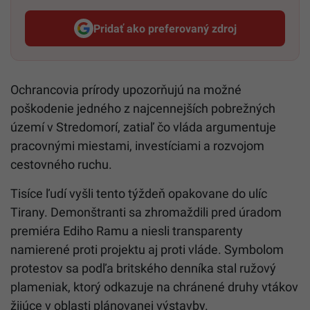
Pridať ako preferovaný zdroj
Startitup, odkaz sa otvorí v n
Ochrancovia prírody upozorňujú na možné
poškodenie jedného z najcennejších pobrežných
území v Stredomorí, zatiaľ čo vláda argumentuje
pracovnými miestami, investíciami a rozvojom
cestovného ruchu.
Tisíce ľudí vyšli tento týždeň opakovane do ulíc
Tirany. Demonštranti sa zhromaždili pred úradom
premiéra Ediho Ramu a niesli transparenty
namierené proti projektu aj proti vláde. Symbolom
protestov sa podľa britského denníka stal ružový
plameniak, ktorý odkazuje na chránené druhy vtákov
žijúce v oblasti plánovanej výstavby.