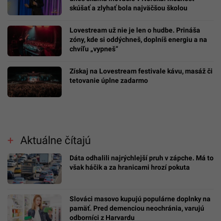
skúšať a zlyhať bola najväčšou školou
Lovestream už nie je len o hudbe. Prináša
zóny, kde si oddýchneš, doplníš energiu a na
chvíľu „vypneš“
Získaj na Lovestream festivale kávu, masáž či
tetovanie úplne zadarmo
Aktuálne čítajú
Dáta odhalili najrýchlejší pruh v zápche. Má to
však háčik a za hranicami hrozí pokuta
Slováci masovo kupujú populárne doplnky na
pamäť. Pred demenciou neochránia, varujú
odborníci z Harvardu