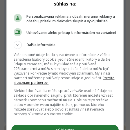
súhlas na:
Kritici projektu upozorňujú aj na otázky
vlastníctva pozemkov a transparentnosti
Personalizovaná reklama a obsah, meranie reklamy a
rozhodovania. Albánsko sa dodnes vyrovnáva s
obsahu, prieskum cieľových skupín a vývoj služieb
komplikovanými majetkovými vzťahmi, ktoré
Uchovávanie alebo prístup k informáciám na zariadení
vznikli po páde komunistického režimu a
následnej privatizácii.
Ďalšie informácie
Vaše osobné údaje budú spracúvané a informácie z vášho
Pre mnohých demonštrantov sa tak spor prestal
zariadenia (súbory cookie, jedinečné identifikátory a ďalšie
údaje o zariadení) môžu byť ukladané a používané
týkať výlučne ochrany prírody. Stal sa symbolom
225 partnermi a môžu s nimi byť zdieľané alebo môžu byť
širšej nespokojnosti s fungovaním štátu a
využívané konkrétne týmito webovými stránkami. My a naši
partneri môžeme používať presné údaje o geolokácii.
Pozrite
rozhodovaním politických elít.
„Albánsko nie je
si zoznam partnerov.
na predaj. Patrí albánskemu ľudu a nie
Niektorí dodávatelia môžu spracúvať vaše osobné údaje na
základe oprávneného záujmu, proti ktorému môžete vzniesť
skorumpovaným politikom,“
vyhlásila počas
námietku pomocou možností nižšie. Dole na tejto stránke
protestov spisovateľka Lindita Komaniová podľa
alebo v ponuke webu nájdite odkaz, pomocou ktorého
môžete spravovať alebo odvolať súhlas v nastaveniach
agentúry Reuters.
ochrany súkromia a súborov cookie.