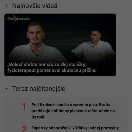
Najnovšie videá
„Bolesť chrbta nemáš zo zlej stoličky,”
fyzioterapeut pomenoval skutočnú príčinu
Teraz najčítanejšie
Po 10 rokoch končia s varením piva: Bratia
predávajú obľúbený pivovar a reštaurácie na
Bazoši
Expertky odporúčajú 1/3 šálky jednej potraviny