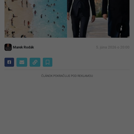
Canva,
Archív
Satrtitup-
X/
Jared
Kushner
Marek Rodák
5. júna 2026 o 20:00
ČLÁNOK POKRAČUJE POD REKLAMOU