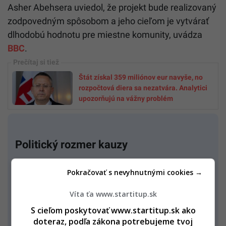
Asher Abehsera uviedol, že projekt bude realizovaný
zodpovedným spôsobom a jeho cieľom je vytvárať
dlhodobú hodnotu pre miestne komunity, uvádza
BBC
.
Štát získal 359 miliónov eur navyše, no
rozpočtová diera sa nezatvára. Analytici
upozorňujú na vážny problém
Politický rozmer kauzy
Kontroverzia sa medzitým dostala aj na pôdu
Pokračovať s nevyhnutnými cookies →
albánskych úradov. Špeciálna protikorupčná
Víta ťa www.startitup.sk
prokuratúra SPAK oznámila preverovanie
legislatívnych zmien týkajúcich sa chránených
S cieľom poskytovať www.startitup.sk ako
doteraz, podľa zákona potrebujeme tvoj
území, ktoré parlament schválil v roku 2024.