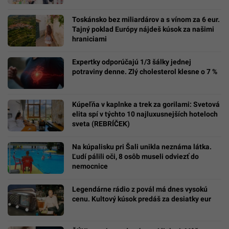
Toskánsko bez miliardárov a s vínom za 6 eur.
Tajný poklad Európy nájdeš kúsok za našimi
hraniciami
Expertky odporúčajú 1/3 šálky jednej
potraviny denne. Zlý cholesterol klesne o 7 %
Kúpeľňa v kaplnke a trek za gorilami: Svetová
elita spí v týchto 10 najluxusnejších hoteloch
sveta (REBRÍČEK)
Na kúpalisku pri Šali unikla neznáma látka.
Ľudí pálili oči, 8 osôb museli odviezť do
nemocnice
Legendárne rádio z povál má dnes vysokú
cenu. Kultový kúsok predáš za desiatky eur