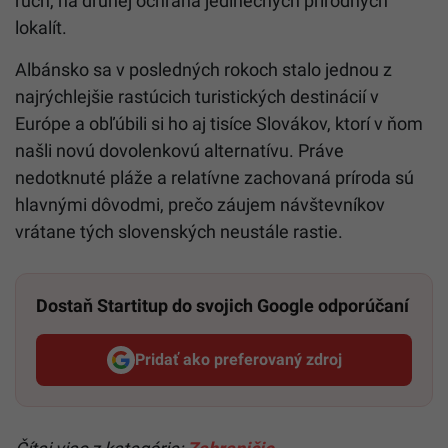
ruch, na druhej ochrana jedinečných prírodných
lokalít.
Albánsko sa v posledných rokoch stalo jednou z
najrýchlejšie rastúcich turistických destinácií v
Európe a obľúbili si ho aj tisíce Slovákov, ktorí v ňom
našli novú dovolenkovú alternatívu. Práve
nedotknuté pláže a relatívne zachovaná príroda sú
hlavnými dôvodmi, prečo záujem návštevníkov
vrátane tých slovenských neustále rastie.
Dostaň Startitup do svojich Google odporúčaní
Pridať ako preferovaný zdroj
Startitup, odkaz sa otvorí v n