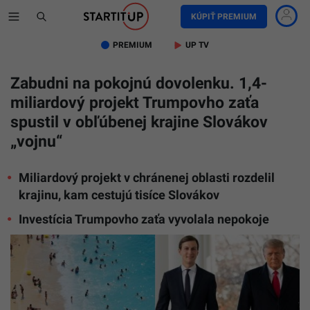
KÚPIŤ PREMIUM
PREMIUM
UP TV
Zabudni na pokojnú dovolenku. 1,4-
miliardový projekt Trumpovho zaťa
spustil v obľúbenej krajine Slovákov
„vojnu“
Miliardový projekt v chránenej oblasti rozdelil
Na
snímke
krajinu, kam cestujú tisíce Slovákov
pláž,
Jared
Investícia Trumpovho zaťa vyvolala nepokoje
Kushner,
Donald
Trump.
(Ilustrač
fotografi
Reprofoto
Archív