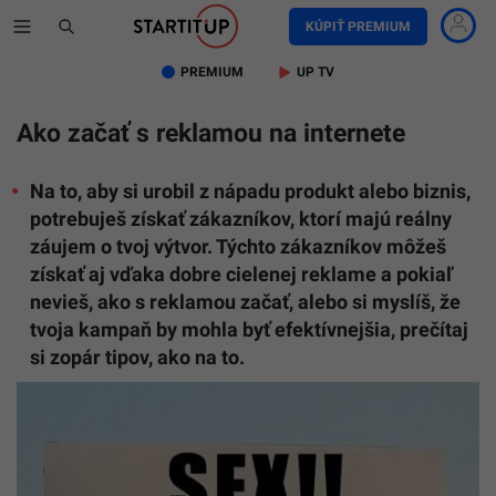
KÚPIŤ PREMIUM
PREMIUM
UP TV
Ako začať s reklamou na internete
Na to, aby si urobil z nápadu produkt alebo biznis,
potrebuješ získať zákazníkov, ktorí majú reálny
záujem o tvoj výtvor. Týchto zákazníkov môžeš
získať aj vďaka dobre cielenej reklame a pokiaľ
nevieš, ako s reklamou začať, alebo si myslíš, že
tvoja kampaň by mohla byť efektívnejšia, prečítaj
si zopár tipov, ako na to.