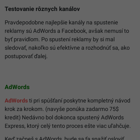
Testovanie rôznych kanálov
Pravdepodobne najlepšie kanály na spustenie
reklamy sú AdWords a Facebook, avšak nemusí to
byť pravidlom. Po spustení reklamy by si mal
sledovať, nakoľko sú efektívne a rozhodnúť sa, ako
postupovať ďalej.
AdWords
AdWords
ti pri spúšťaní poskytne kompletný návod
krok za krokom. (navyše ponúka zadarmo 75$
kredit) Nedávno bol dokonca spustený AdWords
Express, ktorý celý tento proces ešte viac uľahčuje.
Keď začneš s AdWords, bude sa ťa snažiť osloviť