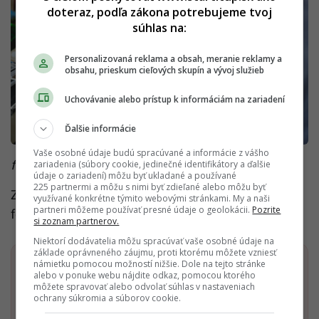
doteraz, podľa zákona potrebujeme tvoj
súhlas na:
Personalizovaná reklama a obsah, meranie reklamy a
obsahu, prieskum cieľových skupín a vývoj služieb
Uchovávanie alebo prístup k informáciám na zariadení
Ďalšie informácie
Vaše osobné údaje budú spracúvané a informácie z vášho
foto: kaboompics.com
zariadenia (súbory cookie, jedinečné identifikátory a ďalšie
údaje o zariadení) môžu byť ukladané a používané
225 partnermi a môžu s nimi byť zdieľané alebo môžu byť
Zdroj:
medium.com
, zdroj titulnej
využívané konkrétne týmito webovými stránkami. My a naši
partneri môžeme používať presné údaje o geolokácii.
Pozrite
fotografie: cdn.com
si zoznam partnerov.
Niektorí dodávatelia môžu spracúvať vaše osobné údaje na
základe oprávneného záujmu, proti ktorému môžete vzniesť
námietku pomocou možností nižšie. Dole na tejto stránke
Dostaň Startitup do svojich Google odporúčaní
alebo v ponuke webu nájdite odkaz, pomocou ktorého
môžete spravovať alebo odvolať súhlas v nastaveniach
ochrany súkromia a súborov cookie.
Pridať ako preferovaný zdroj
Startitup, odkaz sa otvorí v n