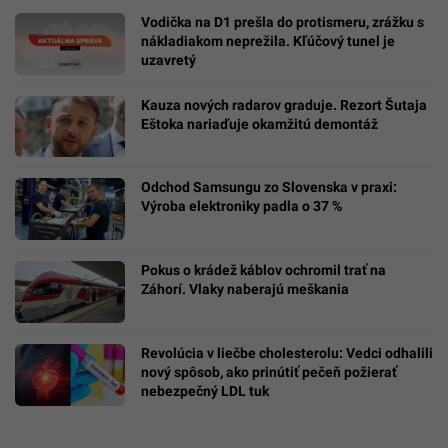
Vodička na D1 prešla do protismeru, zrážku s
nákladiakom neprežila. Kľúčový tunel je
uzavretý
Kauza nových radarov graduje. Rezort Šutaja
Eštoka nariaďuje okamžitú demontáž
Odchod Samsungu zo Slovenska v praxi:
Výroba elektroniky padla o 37 %
Pokus o krádež káblov ochromil trať na
Záhorí. Vlaky naberajú meškania
Revolúcia v liečbe cholesterolu: Vedci odhalili
nový spôsob, ako prinútiť pečeň požierať
nebezpečný LDL tuk