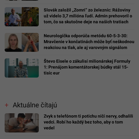
Slovák založil „Zomri“ zo železníc: Rážoviny
už videlo 3,7 milióna ľudí. Admin prehovoril o
tom, čo sa skutočne deje na našich tratiach
Neurologička odporúča metódu 60-5-3-30:
Mravčenie v končatinách môže byť neškodnou
reakciou na tlak, ale aj varovným signálom
Števo Eisele o zákulisí milionárskej Formuly
1: Prenájom komentátorskej búdky stál 15-
tisíc eur
Aktuálne čítajú
Zvyk s telefónom ti potichu ničí nervy, odhalili
vedci. Robí ho každý bez toho, aby o tom
vedel