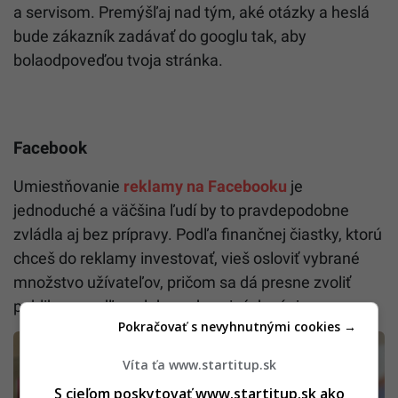
a servisom. Premýšľaj nad tým, aké otázky a heslá
bude zákazník zadávať do googlu tak, aby
bolaodpoveďou tvoja stránka.
Facebook
Umiestňovanie
reklamy na Facebooku
je
jednoduché a väčšina ľudí by to pravdepodobne
zvládla aj bez prípravy. Podľa finančnej čiastky, ktorú
chceš do reklamy investovať, vieš osloviť vybrané
množstvo užívateľov, pričom sa dá presne zvoliť
publikum podľa polohy, veku a iných záujmov.
Pokračovať s nevyhnutnými cookies →
Víta ťa www.startitup.sk
S cieľom poskytovať www.startitup.sk ako