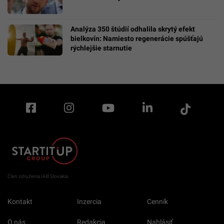
Analýza 350 štúdií odhalila skrytý efekt
bielkovín: Namiesto regenerácie spúšťajú
rýchlejšie starnutie
Člen združenia IAB Slovakia
Kontakt
Inzercia
Cenník
O nás
Redakcia
Nahlásiť