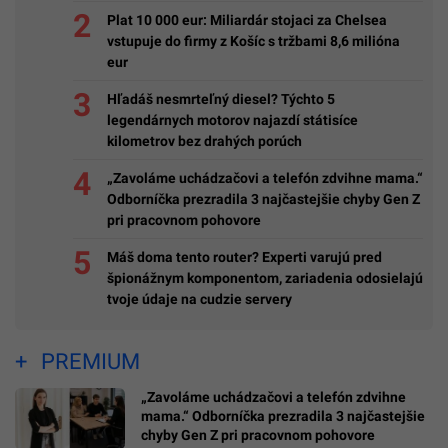
Plat 10 000 eur: Miliardár stojaci za Chelsea
vstupuje do firmy z Košíc s tržbami 8,6 milióna
eur
Hľadáš nesmrteľný diesel? Týchto 5
legendárnych motorov najazdí státisíce
kilometrov bez drahých porúch
„Zavoláme uchádzačovi a telefón zdvihne mama.“
Odborníčka prezradila 3 najčastejšie chyby Gen Z
pri pracovnom pohovore
Máš doma tento router? Experti varujú pred
špionážnym komponentom, zariadenia odosielajú
tvoje údaje na cudzie servery
PREMIUM
„Zavoláme uchádzačovi a telefón zdvihne
mama.“ Odborníčka prezradila 3 najčastejšie
chyby Gen Z pri pracovnom pohovore