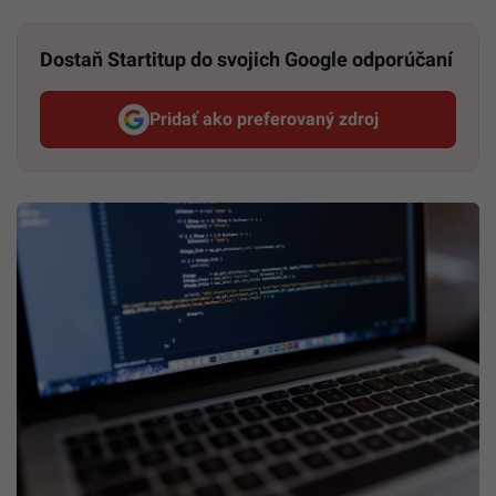
Dostaň Startitup do svojich Google odporúčaní
Pridať ako preferovaný zdroj
Startitup, odkaz sa otvorí v n