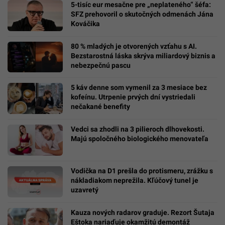
5-tisíc eur mesačne pre „neplateného“ šéfa:
SFZ prehovoril o skutočných odmenách Jána
Kováčika
80 % mladých je otvorených vzťahu s AI.
Bezstarostná láska skrýva miliardový biznis a
nebezpečnú pascu
5 káv denne som vymenil za 3 mesiace bez
kofeínu. Utrpenie prvých dní vystriedali
nečakané benefity
Vedci sa zhodli na 3 pilieroch dlhovekosti.
Majú spoločného biologického menovateľa
Vodička na D1 prešla do protismeru, zrážku s
nákladiakom neprežila. Kľúčový tunel je
uzavretý
Kauza nových radarov graduje. Rezort Šutaja
Eštoka nariaďuje okamžitú demontáž