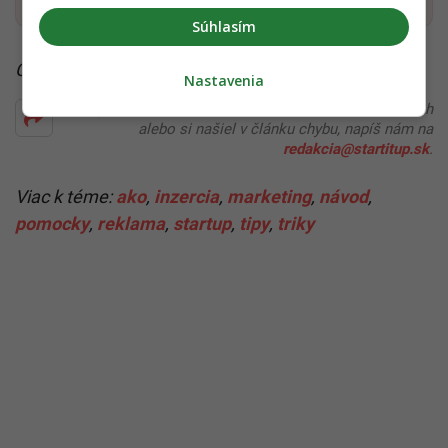
Súhlasím
Čítaj viac z kategórie:
Biznis a startupy
Nastavenia
Ďakujeme, že čítaš Startitup. V prípade, že máš postreh
alebo si našiel v článku chybu, napíš nám na
redakcia@startitup.sk
.
Viac k téme:
ako
,
inzercia
,
marketing
,
návod
,
pomocky
,
reklama
,
startup
,
tipy
,
triky