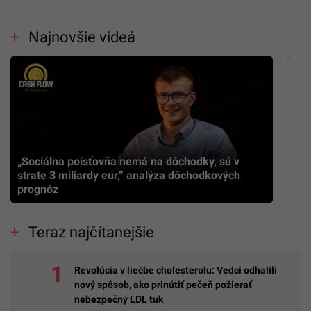
Najnovšie videá
„Sociálna poisťovňa nemá na dôchodky, sú v
strate 3 miliardy eur,” analýza dôchodkových
prognóz
Teraz najčítanejšie
Revolúcia v liečbe cholesterolu: Vedci odhalili
nový spôsob, ako prinútiť pečeň požierať
nebezpečný LDL tuk