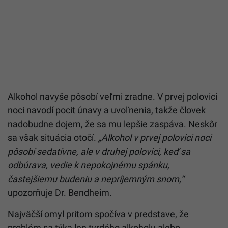
Alkohol navyše pôsobí veľmi zradne. V prvej polovici
noci navodí pocit únavy a uvoľnenia, takže človek
nadobudne dojem, že sa mu lepšie zaspáva. Neskôr
sa však situácia otočí.
„Alkohol v prvej polovici noci
pôsobí sedatívne, ale v druhej polovici, keď sa
odbúrava, vedie k nepokojnému spánku,
častejšiemu budeniu a nepríjemným snom,“
upozorňuje Dr. Bendheim.
Najväčší omyl pritom spočíva v predstave, že
problém sa týka len tvrdého alkoholu alebo