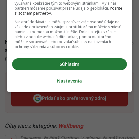
využívané konkrétne týmito webovými stránkami. My a naši
partneri môžeme používať presné údaje o geolokácii.
Pozrite
si zoznam partnerov.
Niektorí dodávatelia môžu spracúvať vaše osobné údaje na
základe oprávneného záujmu, proti ktorému môžete vzniesť
námietku pomocou možností nižšie. Dole na tejto stránke
alebo v ponuke webu nájdite odkaz, pomocou ktorého
Nie je to teda len o genetike či veku. Veľkú časť toho,
môžete spravovať alebo odvolať súhlas v nastaveniach
ochrany súkromia a súborov cookie.
ako bude tvoj mozog fungovať o desať či dvadsať
rokov, ovplyvňuje práve večerný režim.
Súhlasím
Nastavenia
Dostaň Startitup do svojich Google odporúčaní
Pridať ako preferovaný zdroj
Startitup, odkaz sa otvorí v n
Čítaj viac z kategórie:
Wellbeing
Ďakujeme, že čítaš Startitup. V prípade, že máš postreh