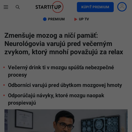
KÚPIŤ PREMIUM
PREMIUM
UP TV
Zmenšuje mozog a ničí pamäť:
Neurológovia varujú pred večerným
zvykom, ktorý mnohí považujú za relax
Večerný drink ti v mozgu spúšťa nebezpečné
procesy
Odborníci varujú pred úbytkom mozgovej hmoty
Odporúčajú návyky, ktoré mozgu naopak
prospievajú
Na