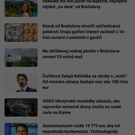
Rakúsko má 400 jazier na kúpanie, najlepšie
nájdeš „na skok“ od Bratislavy
Kúsok od Bratislavy otvorili vyhľadávanú
pekáreň: Dvaja golfoví tréneri začínali s 16-
tisíc eurami a pečením v garáži
Na obľúbenej vodnej ploche v Bratislave
zomrel 53-ročný muž
Čurillovci žalujú Kaliňáka za výroky o „mafii“.
Od ministra obrany žiadajú viac ako 100-tisíc
eur
VIDEO Ukrajinská rozviedka ukázala, ako
najnovšie námorné drony útočia na ruské
ciele na Kryme
Zamestnancom rozdá 19 775 eur, aby ich
neprebrala konkurencia. Technologický