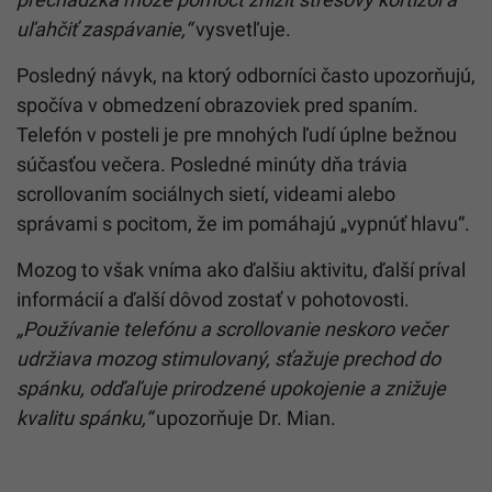
uľahčiť zaspávanie,“
vysvetľuje.
Posledný návyk, na ktorý odborníci často upozorňujú,
spočíva v obmedzení obrazoviek pred spaním.
Telefón v posteli je pre mnohých ľudí úplne bežnou
súčasťou večera. Posledné minúty dňa trávia
scrollovaním sociálnych sietí, videami alebo
správami s pocitom, že im pomáhajú „vypnúť hlavu“.
Mozog to však vníma ako ďalšiu aktivitu, ďalší príval
informácií a ďalší dôvod zostať v pohotovosti.
„Používanie telefónu a scrollovanie neskoro večer
udržiava mozog stimulovaný, sťažuje prechod do
spánku, odďaľuje prirodzené upokojenie a znižuje
kvalitu spánku,“
upozorňuje Dr. Mian.