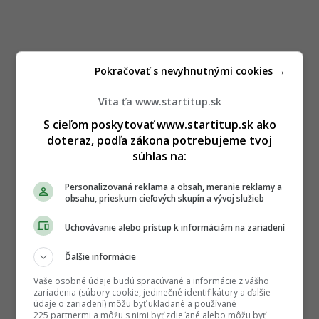
Pokračovať s nevyhnutnými cookies →
Víta ťa www.startitup.sk
S cieľom poskytovať www.startitup.sk ako
doteraz, podľa zákona potrebujeme tvoj
súhlas na:
Personalizovaná reklama a obsah, meranie reklamy a
obsahu, prieskum cieľových skupín a vývoj služieb
Uchovávanie alebo prístup k informáciám na zariadení
Ďalšie informácie
Vaše osobné údaje budú spracúvané a informácie z vášho
zariadenia (súbory cookie, jedinečné identifikátory a ďalšie
údaje o zariadení) môžu byť ukladané a používané
225 partnermi a môžu s nimi byť zdieľané alebo môžu byť