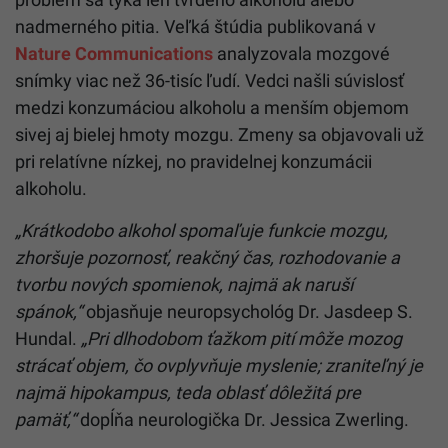
nadmerného pitia. Veľká štúdia publikovaná v
Nature Communications
analyzovala mozgové
snímky viac než 36-tisíc ľudí. Vedci našli súvislosť
medzi konzumáciou alkoholu a menším objemom
sivej aj bielej hmoty mozgu. Zmeny sa objavovali už
pri relatívne nízkej, no pravidelnej konzumácii
alkoholu.
„Krátkodobo alkohol spomaľuje funkcie mozgu,
zhoršuje pozornosť, reakčný čas, rozhodovanie a
tvorbu nových spomienok, najmä ak naruší
spánok,“
objasňuje neuropsychológ Dr. Jasdeep S.
Hundal.
„Pri dlhodobom ťažkom pití môže mozog
strácať objem, čo ovplyvňuje myslenie; zraniteľný je
najmä hipokampus, teda oblasť dôležitá pre
pamäť,“
dopĺňa neurologička Dr. Jessica Zwerling.