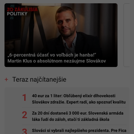
„6-percentná účasť vo voľbách je hanba!“
Martin Klus o absolútnom nezáujme Slovákov
Teraz najčítanejšie
40 eur za 1 liter: Obľúbený elixír dlhovekosti
Slovákov zdražie. Expert radí, ako spoznať kvalitu
Za 20 dní dostaneš 3 000 eur. Slovenská armáda
láka ľudí do záloh, stačí ti základná škola
Slováci si vybrali najlepšieho prezidenta. Pre Fica