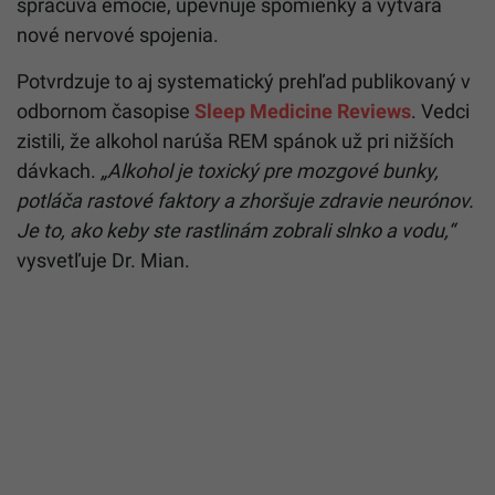
spracúva emócie, upevňuje spomienky a vytvára
nové nervové spojenia.
Potvrdzuje to aj systematický prehľad publikovaný v
odbornom časopise
Sleep Medicine Reviews
. Vedci
zistili, že alkohol narúša REM spánok už pri nižších
dávkach.
„Alkohol je toxický pre mozgové bunky,
potláča rastové faktory a zhoršuje zdravie neurónov.
Je to, ako keby ste rastlinám zobrali slnko a vodu,“
vysvetľuje Dr. Mian.