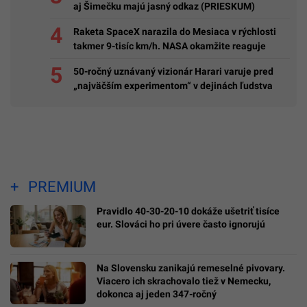
aj Šimečku majú jasný odkaz (PRIESKUM)
Raketa SpaceX narazila do Mesiaca v rýchlosti
takmer 9-tisíc km/h. NASA okamžite reaguje
50-ročný uznávaný vizionár Harari varuje pred
„najväčším experimentom“ v dejinách ľudstva
PREMIUM
Pravidlo 40-30-20-10 dokáže ušetriť tisíce
eur. Slováci ho pri úvere často ignorujú
Na Slovensku zanikajú remeselné pivovary.
Viacero ich skrachovalo tiež v Nemecku,
dokonca aj jeden 347-ročný