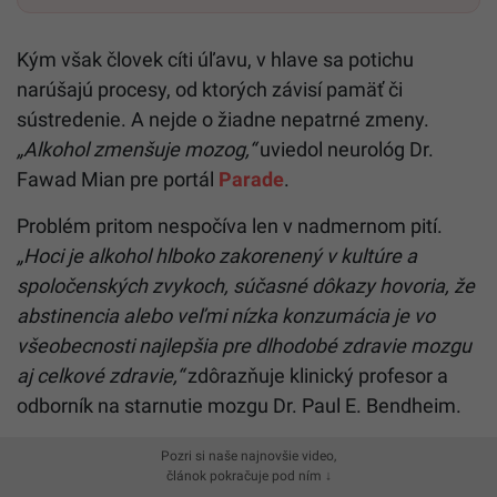
Kým však človek cíti úľavu, v hlave sa potichu
narúšajú procesy, od ktorých závisí pamäť či
sústredenie. A nejde o žiadne nepatrné zmeny.
„Alkohol zmenšuje mozog,“
uviedol neurológ Dr.
Fawad Mian pre portál
Parade
.
Problém pritom nespočíva len v nadmernom pití.
„Hoci je alkohol hlboko zakorenený v kultúre a
spoločenských zvykoch, súčasné dôkazy hovoria, že
abstinencia alebo veľmi nízka konzumácia je vo
všeobecnosti najlepšia pre dlhodobé zdravie mozgu
aj celkové zdravie,“
zdôrazňuje klinický profesor a
odborník na starnutie mozgu Dr. Paul E. Bendheim.
Pozri si naše najnovšie video,
článok pokračuje pod ním ↓