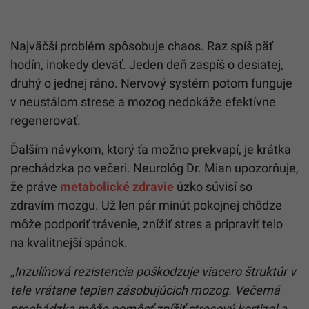
Najväčší problém spôsobuje chaos. Raz spíš päť
hodín, inokedy deväť. Jeden deň zaspíš o desiatej,
druhý o jednej ráno. Nervový systém potom funguje
v neustálom strese a mozog nedokáže efektívne
regenerovať.
Ďalším návykom, ktorý ťa možno prekvapí, je krátka
prechádzka po večeri. Neurológ Dr. Mian upozorňuje,
že práve
metabolické zdravie
úzko súvisí so
zdravím mozgu. Už len pár minút pokojnej chôdze
môže podporiť trávenie, znížiť stres a pripraviť telo
na kvalitnejší spánok.
„Inzulínová rezistencia poškodzuje viacero štruktúr v
tele vrátane tepien zásobujúcich mozog. Večerná
prechádzka môže pomôcť znížiť stresový kortizol a