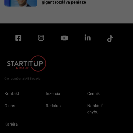
gigant rozdáva peniaze
Člen združenia IAB Slovakia
Kontakt
Inzercia
Cenník
O nás
Redakcia
Nahlásiť
chybu
Kariéra