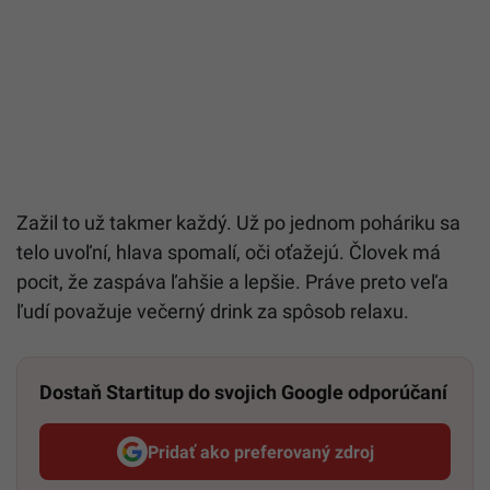
Zažil to už takmer každý. Už po jednom poháriku sa
telo uvoľní, hlava spomalí, oči oťažejú. Človek má
pocit, že zaspáva ľahšie a lepšie. Práve preto veľa
ľudí považuje večerný drink za spôsob relaxu.
Dostaň Startitup do svojich Google odporúčaní
Pridať ako preferovaný zdroj
Startitup, odkaz sa otvorí v n