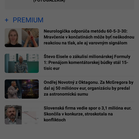
(FOTOGALÉRIA)
PREMIUM
Neurologička odporúča metódu 60-5-3-30:
Mravčenie v končatinách môže byť neškodnou
reakciou na tlak, ale aj varovným signálom
Števo Eisele o zákulisí milionárskej Formuly
1: Prenájom komentátorskej búdky stál 15-
tisíc eur
Ondřej Novotný z Oktagonu. Za McGregora by
dal aj 50 miliónov eur, organizáciu by predal
za astronomickú sumu
Slovenská firma vedie spor o 3,1 milióna eur.
Skončila v konkurze, stroskotala na
konfliktoch