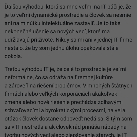
Ďalšou výhodou, ktorá sa mne veľmi na IT páči je, že
je to veľmi dynamické prostredie a človek sa nesmie
ani na minútku intelektuálne zastaviť. Je to také
nekonečné učenie sa nových vecí, ktoré ma
udržiavajú pri živote. Nikdy sa mi ani v jednej IT firme
nestalo, že by som jednu úlohu opakovala stále
dokola.
Treťou výhodou IT je, že celé to prostredie je veľmi
neformálne, čo sa odráža na firemnej kultúre
a zároveň na riešení problémov. V mnohých štátnych
firmách alebo veľkých korporáciách akákoľvek
zmena alebo nové riešenie prechádza zdĺhavými
schvaľovacími a byrokratickými procesmi, na veľa
otázok človek dostane odpoveď: nedá sa. S tým som
sa v IT nestretla a ak človek rád prináša nápady na
tvorbu nových vecí alebo zlepšovanie starých, je IT