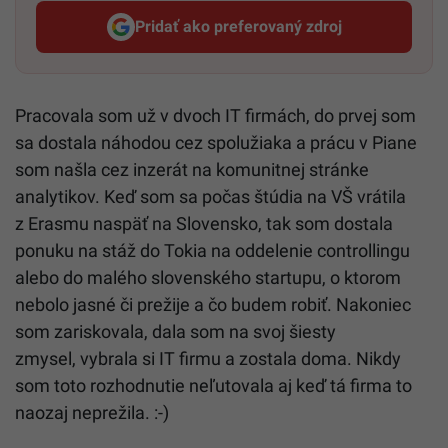
Pridať ako preferovaný zdroj
Startitup, odkaz sa otvorí v n
Pracovala som už v dvoch IT firmách, do prvej som
sa dostala náhodou cez spolužiaka a prácu v Piane
som našla cez inzerát na komunitnej stránke
analytikov. Keď som sa počas štúdia na VŠ vrátila
z Erasmu naspäť na Slovensko, tak som dostala
ponuku na stáž do Tokia na oddelenie controllingu
alebo do malého slovenského startupu, o ktorom
nebolo jasné či prežije a čo budem robiť. Nakoniec
som zariskovala, dala som na svoj šiesty
zmysel, vybrala si IT firmu a zostala doma. Nikdy
som toto rozhodnutie neľutovala aj keď tá firma to
naozaj neprežila. :-)