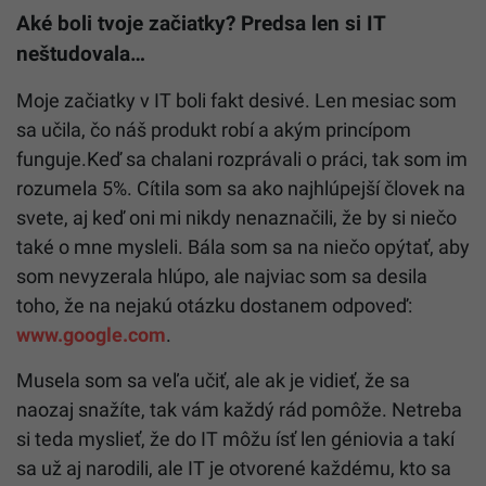
Aké boli tvoje začiatky? Predsa len si IT
neštudovala…
Moje začiatky v IT boli fakt desivé. Len mesiac som
sa učila, čo náš produkt robí a akým princípom
funguje.Keď sa chalani rozprávali o práci, tak som im
rozumela 5%. Cítila som sa ako najhlúpejší človek na
svete, aj keď oni mi nikdy nenaznačili, že by si niečo
také o mne mysleli. Bála som sa na niečo opýtať, aby
som nevyzerala hlúpo, ale najviac som sa desila
toho, že na nejakú otázku dostanem odpoveď:
www.google.com
.
Musela som sa veľa učiť, ale ak je vidieť, že sa
naozaj snažíte, tak vám každý rád pomôže. Netreba
si teda myslieť, že do IT môžu ísť len géniovia a takí
sa už aj narodili, ale IT je otvorené každému, kto sa