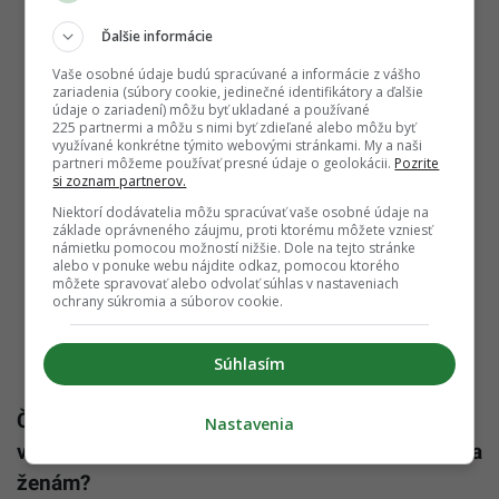
Ďalšie informácie
Vaše osobné údaje budú spracúvané a informácie z vášho
zariadenia (súbory cookie, jedinečné identifikátory a ďalšie
údaje o zariadení) môžu byť ukladané a používané
225 partnermi a môžu s nimi byť zdieľané alebo môžu byť
využívané konkrétne týmito webovými stránkami. My a naši
partneri môžeme používať presné údaje o geolokácii.
Pozrite
si zoznam partnerov.
Niektorí dodávatelia môžu spracúvať vaše osobné údaje na
základe oprávneného záujmu, proti ktorému môžete vzniesť
námietku pomocou možností nižšie. Dole na tejto stránke
alebo v ponuke webu nájdite odkaz, pomocou ktorého
môžete spravovať alebo odvolať súhlas v nastaveniach
ochrany súkromia a súborov cookie.
Súhlasím
Čo by si poradila človeku, ktorý zvažuje kariéru
Nastavenia
v IT? Čo by si poradila mužom? Čo by si poradila
ženám?