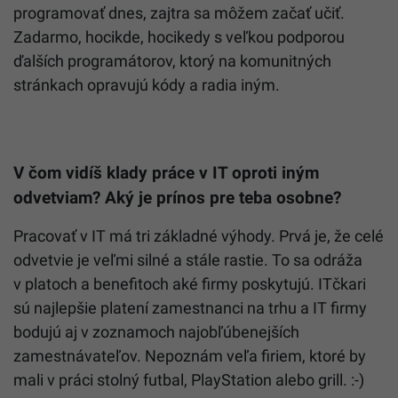
programovať dnes, zajtra sa môžem začať učiť.
Zadarmo, hocikde, hocikedy s veľkou podporou
ďalších programátorov, ktorý na komunitných
stránkach opravujú kódy a radia iným.
V čom vidíš klady práce v IT oproti iným
odvetviam? Aký je prínos pre teba osobne?
Pracovať v IT má tri základné výhody. Prvá je, že celé
odvetvie je veľmi silné a stále rastie. To sa odráža
v platoch a benefitoch aké firmy poskytujú. ITčkari
sú najlepšie platení zamestnanci na trhu a IT firmy
bodujú aj v zoznamoch najobľúbenejších
zamestnávateľov. Nepoznám veľa firiem, ktoré by
mali v práci stolný futbal, PlayStation alebo grill. :-)