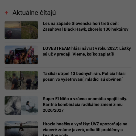
Aktuálne čítajú
Les na západe Slovenska horí tretí deň:
Zasahoval Black Hawk, zhorelo 130 hektárov
LOVESTREAM hlási návrat v roku 2027: Lístky
sú už v predaji. Vieme, koľko zaplatíš
Taxikár utrpel 13 bodných rán. Polícia hlási
posun vo vyšetrovaní, mladíci sú obvinení
Super El Niño a vzácna anomália spojili sily.
Raritná kombinácia radikálne zmení zimu
2026/2027
Hrozia hnačky a vyrážky: ÚVZ upozorňuje na
viaceré známe jazerá, odhalili problémy s
kvalitou vody