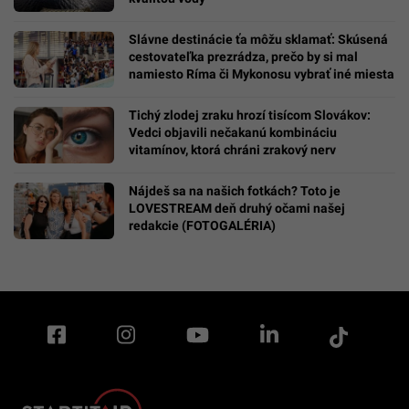
Slávne destinácie ťa môžu sklamať: Skúsená
cestovateľka prezrádza, prečo by si mal
namiesto Ríma či Mykonosu vybrať iné miesta
Tichý zlodej zraku hrozí tisícom Slovákov:
Vedci objavili nečakanú kombináciu
vitamínov, ktorá chráni zrakový nerv
Nájdeš sa na našich fotkách? Toto je
LOVESTREAM deň druhý očami našej
redakcie (FOTOGALÉRIA)