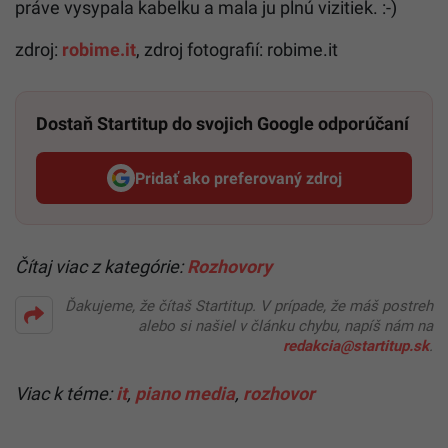
práve vysypala kabelku a mala ju plnú vizitiek. :-)
zdroj:
robime.it
, zdroj fotografií: robime.it
Dostaň Startitup do svojich Google odporúčaní
Pridať ako preferovaný zdroj
Startitup, odkaz sa otvorí v n
Čítaj viac z kategórie:
Rozhovory
Ďakujeme, že čítaš Startitup. V prípade, že máš postreh
alebo si našiel v článku chybu, napíš nám na
redakcia@startitup.sk
.
Viac k téme:
it
,
piano media
,
rozhovor