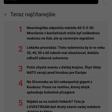
Teraz najčítanejšie
Neurologička odporúča metódu 60-5-3-30:
Mravčenie v končatinách môže byť neškodnou
reakciou na tlak, ale aj varovným signálom
Lekárka prezrádza: Tieto vyšetrenia by si vo veku
30, 40, 50 a 60 rokoch mal absolvovať, dokážu
odhaliť zákerné ochorenia
Putin chystá anexiu v ďalšej krajine. Štyri štáty
NATO varujú pred hrozbou pre Európu
Na Slovensku sa šíri nebezpečný gigant z
Kaukazu: Pozor na rastlinu, ktorej dotyk
spôsobuje bolestivé pľuzgiere
Nájdeš sa na našich fotkách? Toto je
LOVESTREAM deň druhý očami našej redakcie