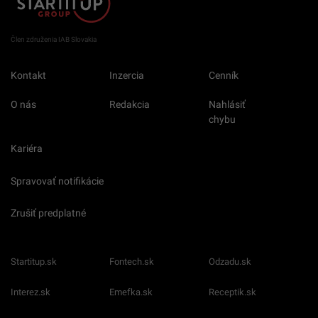
Člen združenia IAB Slovakia
Kontakt
Inzercia
Cenník
O nás
Redakcia
Nahlásiť
chybu
Kariéra
Spravovať notifikácie
Zrušiť predplatné
Startitup.sk
Fontech.sk
Odzadu.sk
Interez.sk
Emefka.sk
Receptik.sk