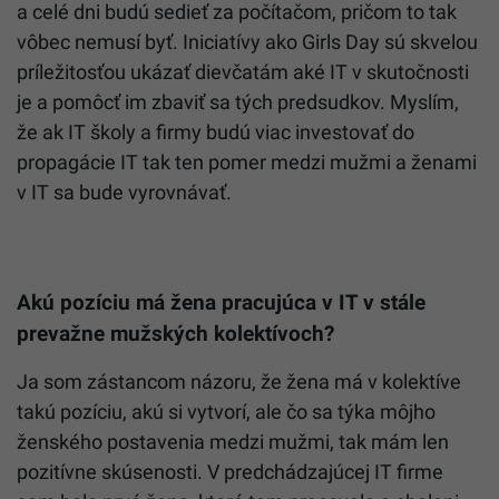
a celé dni budú sedieť za počítačom, pričom to tak
vôbec nemusí byť. Iniciatívy ako Girls Day sú skvelou
príležitosťou ukázať dievčatám aké IT v skutočnosti
je a pomôcť im zbaviť sa tých predsudkov. Myslím,
že ak IT školy a firmy budú viac investovať do
propagácie IT tak ten pomer medzi mužmi a ženami
v IT sa bude vyrovnávať.
Akú pozíciu má žena pracujúca v IT v stále
prevažne mužských kolektívoch?
Ja som zástancom názoru, že žena má v kolektíve
takú pozíciu, akú si vytvorí, ale čo sa týka môjho
ženského postavenia medzi mužmi, tak mám len
pozitívne skúsenosti. V predchádzajúcej IT firme