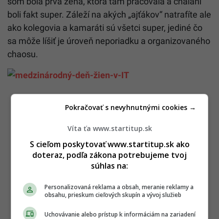
som bola prvá žena, ktorá tam pracovala a chalani
boli fakt super. Záleží na akých „ajťákov“ natrafíte ale
ako kolegovia a kamaráti sú všetci super, jediné čo
sa môže líšiť je úroveň neporiadku a organizovaného
chaosu.
Pokračovať s nevyhnutnými cookies →
Víta ťa www.startitup.sk
S cieľom poskytovať www.startitup.sk ako
doteraz, podľa zákona potrebujeme tvoj
súhlas na:
Personalizovaná reklama a obsah, meranie reklamy a
obsahu, prieskum cieľových skupín a vývoj služieb
Uchovávanie alebo prístup k informáciám na zariadení