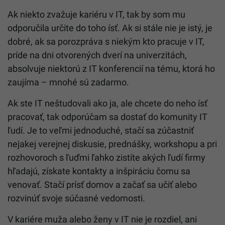
Ak niekto zvažuje kariéru v IT, tak by som mu
odporučila určite do toho ísť. Ak si stále nie je istý, je
dobré, ak sa porozpráva s niekým kto pracuje v IT,
príde na dni otvorených dverí na univerzitách,
absolvuje niektorú z IT konferencií na tému, ktorá ho
zaujíma – mnohé sú zadarmo.
Ak ste IT neštudovali ako ja, ale chcete do neho ísť
pracovať, tak odporúčam sa dostať do komunity IT
ľudí. Je to veľmi jednoduché, stačí sa zúčastniť
nejakej verejnej diskusie, prednášky, workshopu a pri
rozhovoroch s ľuďmi ľahko zistíte akých ľudí firmy
hľadajú, získate kontakty a inšpiráciu čomu sa
venovať. Stačí prísť domov a začať sa učiť alebo
rozvinúť svoje súčasné vedomosti.
V kariére muža alebo ženy v IT nie je rozdiel, ani