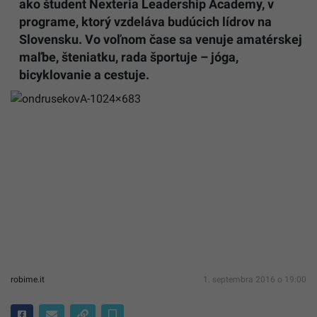
ako študent Nexteria Leadership Academy, v
programe, ktorý vzdeláva budúcich lídrov na
Slovensku. Vo voľnom čase sa venuje amatérskej
maľbe, šteniatku, rada športuje – jóga,
bicyklovanie a cestuje.
robime.it
1. septembra 2016 o 19:00