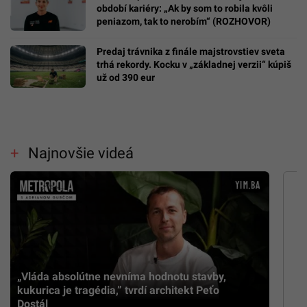
období kariéry: „Ak by som to robila kvôli
peniazom, tak to nerobím“ (ROZHOVOR)
Predaj trávnika z finále majstrovstiev sveta
trhá rekordy. Kocku v „základnej verzii“ kúpiš
už od 390 eur
Najnovšie videá
„Vláda absolútne nevníma hodnotu stavby,
kukurica je tragédia,” tvrdí architekt Peťo
Dostál