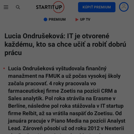
KÚPIŤ PREMIUM
PREMIUM
UP TV
Lucia Ondrušeková: IT je otvorené
každému, kto sa chce učiť a robiť dobrú
prácu
Lucia Ondrušeková vyštudovala finančný
manažment na FMUK a už počas vysokej školy
začala pracovať. 4 roky pracovala vo
farmaceutickej firme Zoetis na pozícii CRM a
Sales analytik. Pol roka strávila na Erasme v
Berlíne, následne pol roka stážovala v IT startup
firme Relbit, až sa vrátila naspäť do Zoetisu. Od
januára pracuje v Piano Media na pozícii Analyst
Lead. Zároveň pôsobí už od roku 2012 v Nexterii