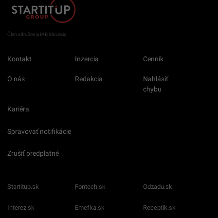
Člen združenia IAB Slovakia
Kontakt
Inzercia
Cenník
O nás
Redakcia
Nahlásiť
chybu
Kariéra
Spravovať notifikácie
Zrušiť predplatné
Startitup.sk
Fontech.sk
Odzadu.sk
Interez.sk
Emefka.sk
Receptik.sk