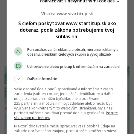
Pokračovať s nevyhnutnými cookies →
Víta ťa www.startitup.sk
S cieľom poskytovať www.startitup.sk ako
doteraz, podľa zákona potrebujeme tvoj
súhlas na:
Personalizovaná reklama a obsah, meranie reklamy a
obsahu, prieskum cieľových skupín a vývoj služieb
Uchovávanie alebo prístup k informáciám na zariadení
Ďalšie informácie
Vaše osobné údaje budú spracúvané a informácie z vášho
zariadenia (súbory cookie, jedinečné identifikátory a ďalšie
údaje o zariadení) môžu byť ukladané a používané
225 partnermi a môžu s nimi byť zdieľané alebo môžu byť
využívané konkrétne týmito webovými stránkami. My a naši
partneri môžeme používať presné údaje o geolokácii.
Pozrite
si zoznam partnerov.
Niektorí dodávatelia môžu spracúvať vaše osobné údaje na
základe oprávneného záujmu, proti ktorému môžete vzniesť