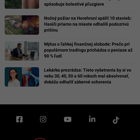
spôsobuje bolestivé pľuzgiere
Nočný požiar na Horehroní spálil 10 stavieb:
Hasiči priamo na mieste odhalili podozrivú
príčinu
Mýtus o ľahkej finančnej slobode: Prečo pri
populárnom tradingu prichádza o peniaze až
90 % ľudí
Lekárka prezrádza: Tieto vyšetrenia by si vo
veku 30, 40, 50 a 60 rokoch mal absolvovať,
dokážu odhaliť zákerné ochorenia