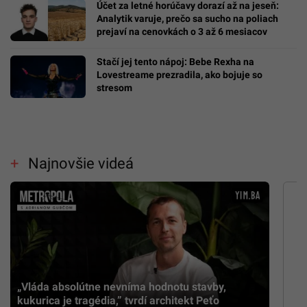
Účet za letné horúčavy dorazí až na jeseň:
Analytik varuje, prečo sa sucho na poliach
prejaví na cenovkách o 3 až 6 mesiacov
Stačí jej tento nápoj: Bebe Rexha na
Lovestreame prezradila, ako bojuje so
stresom
Najnovšie videá
„Vláda absolútne nevníma hodnotu stavby,
kukurica je tragédia,” tvrdí architekt Peťo