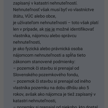
zapísaný v katastri nehnuteľností.
Nehnuteľnosť však musí byť vo vlastníctve
štátu, VÚC alebo obce,
je užívateľom nehnuteľnosti – toto však platí
len v prípade, ak
nie je
možné identifikovať
vlastníka, nájomcu alebo správcu
nehnuteľnosti,
je ako fyzická alebo právnická osoba
nájomcom nehnuteľnosti a spĺňa tieto
zákonom stanovené podmienky:
– pozemok či stavbu si prenajal od
Slovenského pozemkového fondu,
– pozemok či stavbu si prenajal od iného
vlastníka pozemku na dobu dlhšiu ako 5
rokov, avšak ako nájomca je tiež zapísaný v
katastri nehnuteľnosti,
– pozemky si prenajal od niekoho, kto dostal