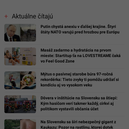
Aktuálne čítajú
Putin chystá anexiu v ďalšej krajine. Štyri
štáty NATO varujú pred hrozbou pre Európu
Masáž zadarmo a hydratácia na prvom
mieste: Startitup ťa na LOVESTREAME čaká
vo Feel Good Zone
Mýtus o pasívnej starobe búra 97-ročná
rekordérka: Tieto zvyky ti pomôžu udržať si
kondíciu aj vo vysokom veku
Dôvera v inštitúcie na Slovensku sa štiepi:
Kým hasičom verí takmer každý, cirkvi aj
politikom vystavili občania účet
Na Slovensku sa šíri nebezpečný gigant z
Kaukazu: Pozor na rastlinu, ktorej dotyk