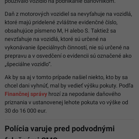
používalo vozidlo na podnikanie daňovníkom.
Daň z motorových vozidiel sa nevyťahuje na vozidlá,
ktoré majú pridelené zvláštne evidenčné číslo,
obsahujúce písmeno M, H alebo S. Taktiež sa
nevzťahuje na vozidlá, ktoré sú určené na
vykonávanie špeciálnych činností, nie sú určené na
prepravu a v osvedčení o evidencii sú označené ako
„špeciálne vozidlo“.
Ak by sa aj v tomto prípade našiel niekto, kto by sa
chcel dani vyhnúť, mal by vedieť výšku pokuty. Podľa
Finančnej správy
hrozí za nepodanie daňového
priznania v ustanovenej lehote pokuta vo výške od
30 do 16 000 eur.
Polícia varuje pred podvodnými