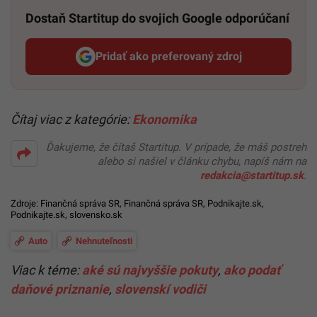
Dostaň Startitup do svojich Google odporúčaní
Pridať ako preferovaný zdroj
Startitup, odkaz sa otvorí v n
Čítaj viac z kategórie:
Ekonomika
Ďakujeme, že čítaš Startitup. V prípade, že máš postreh
alebo si našiel v článku chybu, napíš nám na
redakcia@startitup.sk
.
Zdroje:
Finančná správa SR
, Finančná správa SR,
Podnikajte.sk
,
Podnikajte.sk
,
slovensko.sk
Auto
Nehnuteľnosti
Viac k téme:
aké sú najvyššie pokuty
,
ako podať
daňové priznanie
,
slovenskí vodiči