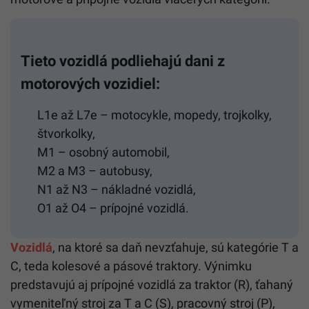
Tieto vozidlá podliehajú dani z
motorových vozidiel:
L1e až L7e – motocykle, mopedy, trojkolky,
štvorkolky,
M1 – osobný automobil,
M2 a M3 – autobusy,
N1 až N3 – nákladné vozidlá,
O1 až O4 – prípojné vozidlá.
Vozidlá
, na ktoré sa daň nevzťahuje, sú kategórie T a
C, teda kolesové a pásové traktory. Výnimku
predstavujú aj prípojné vozidlá za traktor (R), ťahaný
vymeniteľný stroj za T a C (S), pracovný stroj (P),