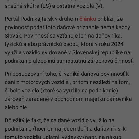
snežné skútre (LS) a ostatné vozidlá (V).
Portál Podnikajte.sk v druhom
článku
priblížil, že
povinnosť podať toto daňové priznanie nemá každý
Slovák. Povinnosť sa vzťahuje len na daňovníka,
fyzickú alebo právnickú osobu, ktorá v roku 2024
využila vozidlo evidované v Slovenskej republike na
podnikanie alebo inú samostatnú zárobkovú činnosť.
Pri posudzovaní toho, či vzniká daňová povinnosť k
dani z motorových vozidiel, pritom nezáleží na tom,
či bolo vozidlo (ktoré sa využilo na podnikanie)
zároveň zaradené v obchodnom majetku daňovníka
alebo nie.
Dôležitý je fakt, že sa dané vozidlo využilo na
podnikanie (hoci len na jeden deň) a daňovník si k
tomuto vozidlu uplatnil výdavky (napr. na nákup