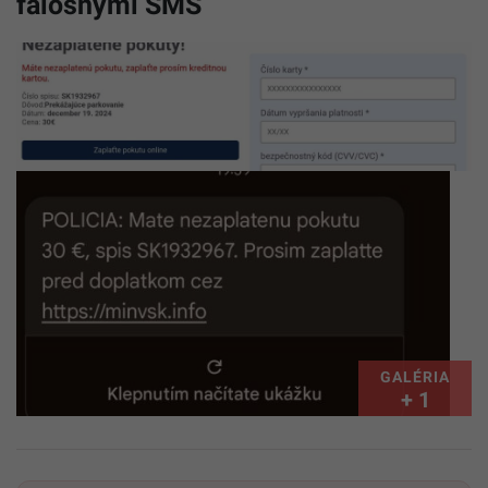
falošnými SMS
GALÉRIA
+ 1