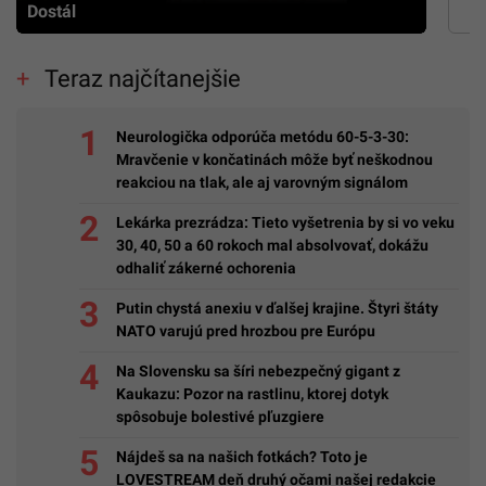
Dostál
Teraz najčítanejšie
Neurologička odporúča metódu 60-5-3-30:
Mravčenie v končatinách môže byť neškodnou
reakciou na tlak, ale aj varovným signálom
Lekárka prezrádza: Tieto vyšetrenia by si vo veku
30, 40, 50 a 60 rokoch mal absolvovať, dokážu
odhaliť zákerné ochorenia
Putin chystá anexiu v ďalšej krajine. Štyri štáty
NATO varujú pred hrozbou pre Európu
Na Slovensku sa šíri nebezpečný gigant z
Kaukazu: Pozor na rastlinu, ktorej dotyk
spôsobuje bolestivé pľuzgiere
Nájdeš sa na našich fotkách? Toto je
LOVESTREAM deň druhý očami našej redakcie