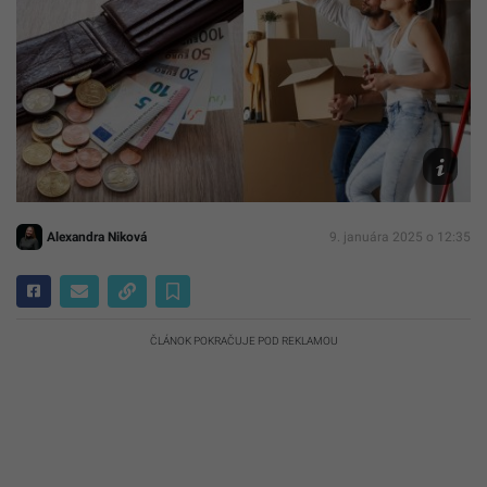
Ilustračn
obrázok
Reprofoto
CANVA
Alexandra Niková
9. januára 2025 o 12:35
ČLÁNOK POKRAČUJE POD REKLAMOU