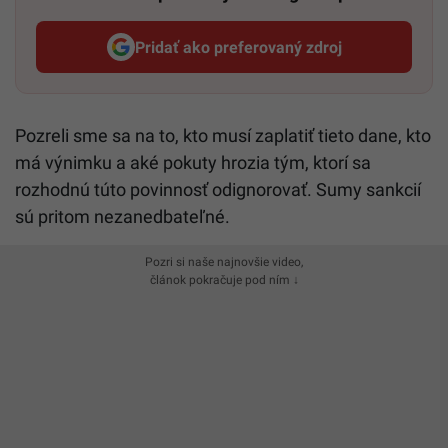
Pridať ako preferovaný zdroj
Startitup, odkaz sa otvorí v n
Pozreli sme sa na to, kto musí zaplatiť tieto dane, kto
má výnimku a aké pokuty hrozia tým, ktorí sa
rozhodnú túto povinnosť odignorovať. Sumy sankcií
sú pritom nezanedbateľné.
Pozri si naše najnovšie video,
článok pokračuje pod ním ↓