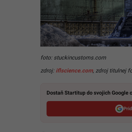
foto: stuckincustoms.com
zdroj:
iflscience.com
, zdroj titulnej 
Dostaň Startitup do svojich Google
Pri