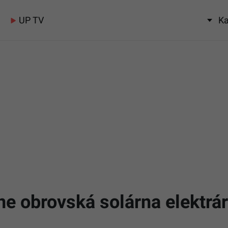
UP TV
Ka
ne obrovská solárna elektrá