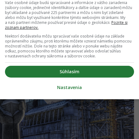
zkym nájomným pozemkov a garantovanými výkupnými
Vaše osobné údaje budú spracúvané a informácie z vášho zariadenia
(súbory cookie, jedinečné identifikátory a ďalšie údaje o zariadení) môžu
byť ukladané a používané 225 partnermi a môžu s nimi byť zdieľané
alebo môžu byť využívané konkrétne týmito webovými stránkami. My
a naši partneri môžeme používať presné údaje o geolokácii.
Pozrite si
zoznam partnerov.
Niektorí dodávatelia môžu spracúvať vaše osobné údaje na základe
oprávneného záujmu, proti ktorému môžete vzniesť námietku pomocou
možností nižšie. Dole na tejto stránke alebo v ponuke webu nájdite
odkaz, pomocou ktorého môžete spravovať alebo odvolať súhlas
v nastaveniach ochrany súkromia a súborov cookie.
Súhlasím
Nastavenia