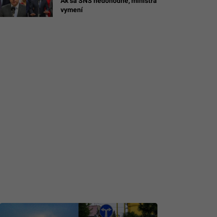
Ak sa SNS nedohodne, ministra
vymení