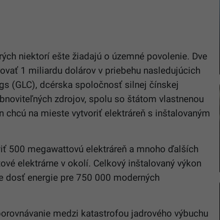
rých niektorí ešte žiadajú o územné povolenie. Dve
ovať 1 miliardu dolárov v priebehu nasledujúcich
s (GLC), dcérska spoločnosť silnej čínskej
obnoviteľných zdrojov, spolu so štátom vlastnenou
 chcú na mieste vytvoriť elektráreň s inštalovaným
iť 500 megawattovú elektráreň a mnoho ďalších
vé elektrárne v okolí. Celkový inštalovaný výkon
je dosť energie pre 750 000 moderných
porovnávanie medzi katastrofou jadrového výbuchu