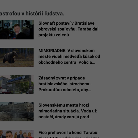
trofou v histórii ľudstva.
Slovnaft postaví v Bratislave
obrovskú spaľovňu. Taraba dal
projektu zelenú
MIMORIADNE: V slovenskom
meste videli medveďa kúsok od
obchodného centra. Polícia
vydala varovanie
Zásadný zvrat v prípade
bratislavského Istrochemu.
Prokuratúra odmieta, aby
sanáciu za stámilióny platil
štát
Slovenskému mestu hrozí
mimoriadna situácia. Voda už
nestačí, úrady varujú pred
vážnym problémom
Fico prehovoril o konci Tarabu: