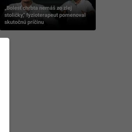
„Bolesť chrbta nemáš zo zlej
stoličky,” fyzioterapeut pomenoval
skutočnú príčinu