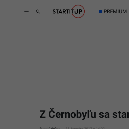
PREMIUM
Z Černobyľu sa sta
Rudolf Nečas
25. januára 2017 o 14:02