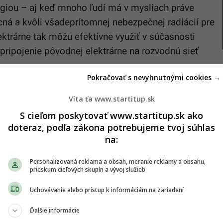
ergiou – aj keď mnoho ľudí má v mysliach práve
lacná a kvôli všadeprítomnej nebezpečnej radiácií pre
ektrárne tak môžu efektívne využiť v súčasnosti
pripojenie pôvodnej elektrárne na rozvodnú sieť
Pokračovať s nevyhnutnými cookies →
Víta ťa www.startitup.sk
S cieľom poskytovať www.startitup.sk ako
doteraz, podľa zákona potrebujeme tvoj súhlas
ný obrovský sarkofág na ochranu krajiny pred
na:
sledným únikom radiácie. Avšak vysoká úroveň
trvávať. Zatiaľ nie je jasné, aké bezpečnostné
Personalizovaná reklama a obsah, meranie reklamy a obsahu,
prieskum cieľových skupín a vývoj služieb
racovníkov, ktorí budú stavať solárny park.
Uchovávanie alebo prístup k informáciám na zariadení
a a proruské povstania na východe a juho-východe,
obrovskou medzinárodnou investíciou.
Solárne
Ďalšie informácie