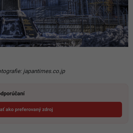
fotografie: japantimes.co.jp
 odporúčaní
dať ako preferovaný zdroj
Startitup, odkaz sa otvorí v novom okne