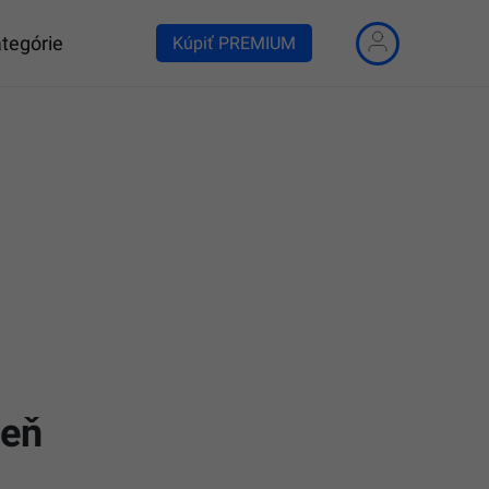
tegórie
Kúpiť PREMIUM
reň