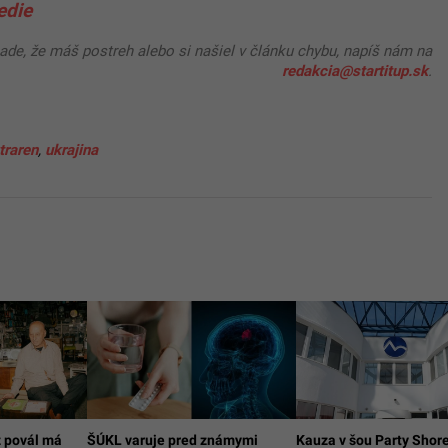
edie
pade, že máš postreh alebo si našiel v článku chybu, napíš nám na
redakcia@startitup.sk
.
traren
,
ukrajina
z povál má
ŠÚKL varuje pred známymi
Kauza v šou Party Shore