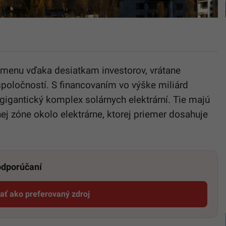
menu vďaka desiatkam investorov, vrátane
oločností. S financovaním vo výške miliárd
 gigantický komplex solárnych elektrární.
Tie majú
ej zóne okolo elektrárne, ktorej priemer dosahuje
 odporúčaní
dať ako preferovaný zdroj
Startitup, odkaz sa otvorí v novom okne