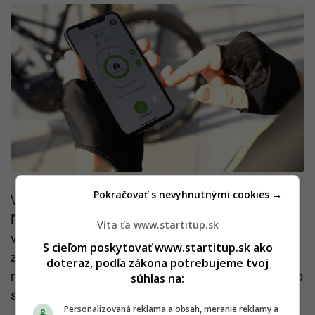
Pokračovať s nevyhnutnými cookies →
Vďaka týmto funkciám a technológiám je Pealock
ľahko použiteľné a kompaktné zariadenie, zámok
Víta ťa www.startitup.sk
váži len 140g. Hoci prvotná myšlienka bola vytvoriť
S cieľom poskytovať www.startitup.sk ako
zámku na lyže, vďaka svojej všestrannosti a dvom
doteraz, podľa zákona potrebujeme tvoj
rokom vývoja je použiteľná pre ochranu všetkého, čo
súhlas na:
sa dá ukradnúť.
Personalizovaná reklama a obsah, meranie reklamy a