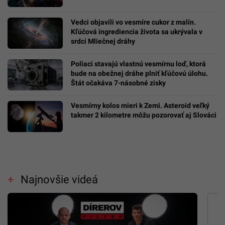
Vedci objavili vo vesmíre cukor z malín.
Kľúčová ingrediencia života sa ukrývala v
srdci Mliečnej dráhy
Poliaci stavajú vlastnú vesmírnu loď, ktorá
bude na obežnej dráhe plniť kľúčovú úlohu.
Štát očakáva 7-násobné zisky
Vesmírny kolos mieri k Zemi. Asteroid veľký
takmer 2 kilometre môžu pozorovať aj Slováci
Najnovšie videá