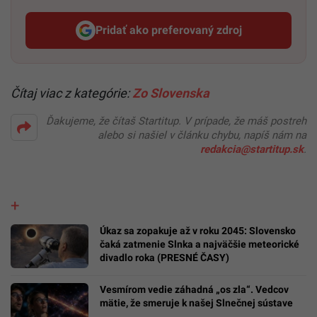
Pridať ako preferovaný zdroj
Startitup, odkaz sa otvorí v n
Čítaj viac z kategórie:
Zo Slovenska
Ďakujeme, že čítaš Startitup. V prípade, že máš postreh
alebo si našiel v článku chybu, napíš nám na
redakcia@startitup.sk
.
Úkaz sa zopakuje až v roku 2045: Slovensko
čaká zatmenie Slnka a najväčšie meteorické
divadlo roka (PRESNÉ ČASY)
Vesmírom vedie záhadná „os zla“. Vedcov
mätie, že smeruje k našej Slnečnej sústave