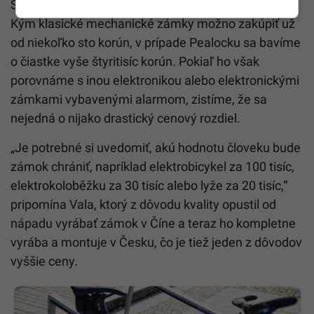
S vysokou kvalitou však prichádza aj vyššia cena.
Kým klasické mechanické zámky možno zakúpiť už
od niekoľko sto korún, v prípade Pealocku sa bavíme
o čiastke vyše štyritisíc korún. Pokiaľ ho však
porovnáme s inou elektronikou alebo elektronickými
zámkami vybavenými alarmom, zistíme, že sa
nejedná o nijako drastický cenový rozdiel.
„Je potrebné si uvedomiť, akú hodnotu človeku bude
zámok chrániť, napríklad elektrobicykel za 100 tisíc,
elektrokoloběžku za 30 tisíc alebo lyže za 20 tisíc,“
pripomína Vala, ktorý z dôvodu kvality opustil od
nápadu vyrábať zámok v Číne a teraz ho kompletne
vyrába a montuje v Česku, čo je tiež jeden z dôvodov
vyššie ceny.