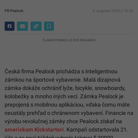
PR Pealock
4. augusta 2020 o 10:30
ČLÁNOK POKRAČUJE POD REKLAMOU
Česká firma Pealock prichádza s inteligentnou
zámkou na športové vybavenie. Malá dizajnová
zámka dokáže ochrániť lyže, bicykle, snowboardy,
kolobežky a mnoho iných vecí. Zámka Pealock je
prepojená s mobilnou aplikáciou, vďaka čomu máte
neustály prehľad o chránenom vybavení. Financie na
výrobu revolučnej zámky chce Pealock získať na
americkom Kickstarteri.
Kampaň odstartovala 21.
júla a za prvý týždeň vybrala takmer $ 30000.