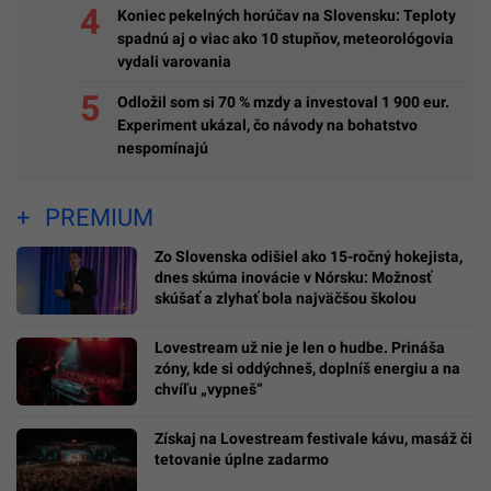
Koniec pekelných horúčav na Slovensku: Teploty
spadnú aj o viac ako 10 stupňov, meteorológovia
vydali varovania
Odložil som si 70 % mzdy a investoval 1 900 eur.
Experiment ukázal, čo návody na bohatstvo
nespomínajú
PREMIUM
Zo Slovenska odišiel ako 15-ročný hokejista,
dnes skúma inovácie v Nórsku: Možnosť
skúšať a zlyhať bola najväčšou školou
Lovestream už nie je len o hudbe. Prináša
zóny, kde si oddýchneš, doplníš energiu a na
chvíľu „vypneš“
Získaj na Lovestream festivale kávu, masáž či
tetovanie úplne zadarmo