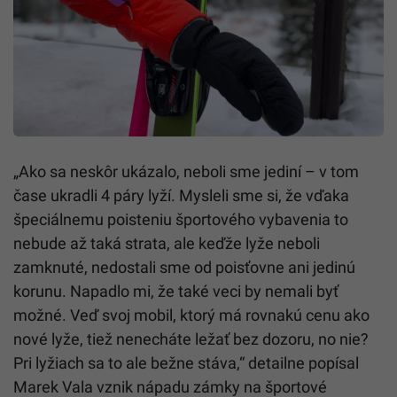
„Ako sa neskôr ukázalo, neboli sme jediní – v tom
čase ukradli 4 páry lyží. Mysleli sme si, že vďaka
špeciálnemu poisteniu športového vybavenia to
nebude až taká strata, ale keďže lyže neboli
zamknuté, nedostali sme od poisťovne ani jedinú
korunu. Napadlo mi, že také veci by nemali byť
možné. Veď svoj mobil, ktorý má rovnakú cenu ako
nové lyže, tiež nenecháte ležať bez dozoru, no nie?
Pri lyžiach sa to ale bežne stáva,“ detailne popísal
Marek Vala vznik nápadu zámky na športové