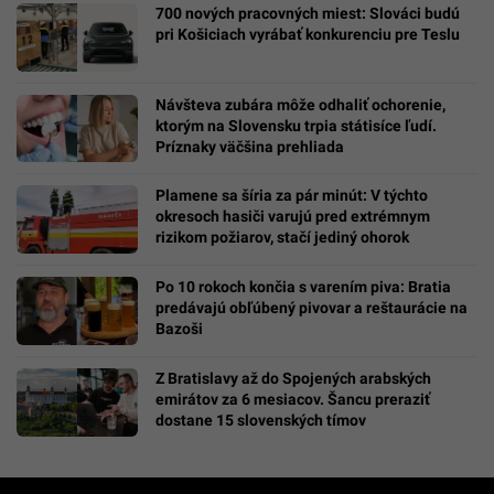
700 nových pracovných miest: Slováci budú
pri Košiciach vyrábať konkurenciu pre Teslu
Návšteva zubára môže odhaliť ochorenie,
ktorým na Slovensku trpia státisíce ľudí.
Príznaky väčšina prehliada
Plamene sa šíria za pár minút: V týchto
okresoch hasiči varujú pred extrémnym
rizikom požiarov, stačí jediný ohorok
Po 10 rokoch končia s varením piva: Bratia
predávajú obľúbený pivovar a reštaurácie na
Bazoši
Z Bratislavy až do Spojených arabských
emirátov za 6 mesiacov. Šancu preraziť
dostane 15 slovenských tímov