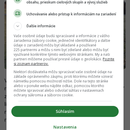
obsahu, prieskum cieľových skupín a vývoj služieb
Uchovávanie alebo prístup k informáciám na zariadení
Ďalšie informácie
Vaše osobné údaje budú spracúvané a informácie z vášho
zariadenia (súbory cookie, jedinečné identifikátory a ďalšie
údaje o zariadení) môžu byť ukladané a používané
225 partnermi a môžu s nimi byť zdieľané alebo môžu byť
využívané konkrétne týmito webovými stránkami. My a naši
partneri môžeme používať presné údaje o geolokácii.
Pozrite
si zoznam partnerov.
Niektorí dodávatelia môžu spracúvať vaše osobné údaje na
základe oprávneného záujmu, proti ktorému môžete vzniesť
V Pealocku mysleli aj na tých zlodejov, ktorí
námietku pomocou možností nižšie. Dole na tejto stránke
alebo v ponuke webu nájdite odkaz, pomocou ktorého
namiesto šperháků berú do akcie kliešte a kladivá. V
môžete spravovať alebo odvolať súhlas v nastaveniach
ochrany súkromia a súborov cookie.
zámku inštalovaný akcelerometer má nastavený
limit otrasu, takže pri údere kladivom dá jasne
Súhlasím
najavo, že niečo nie je v poriadku a informuje
majiteľa.
Nastavenia