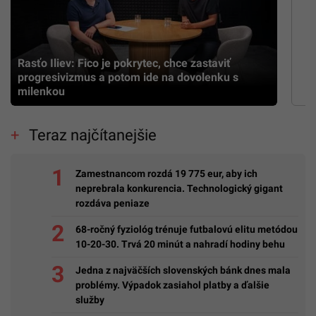
Rasťo Iliev: Fico je pokrytec, chce zastaviť
progresivizmus a potom ide na dovolenku s
milenkou
Teraz najčítanejšie
Zamestnancom rozdá 19 775 eur, aby ich
neprebrala konkurencia. Technologický gigant
rozdáva peniaze
68-ročný fyziológ trénuje futbalovú elitu metódou
10-20-30. Trvá 20 minút a nahradí hodiny behu
Jedna z najväčších slovenských bánk dnes mala
problémy. Výpadok zasiahol platby a ďalšie
služby