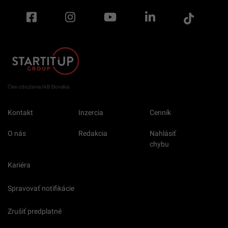
Člen združenia IAB Slovakia
Kontakt
Inzercia
Cenník
O nás
Redakcia
Nahlásiť
chybu
Kariéra
Spravovať notifikácie
Zrušiť predplatné