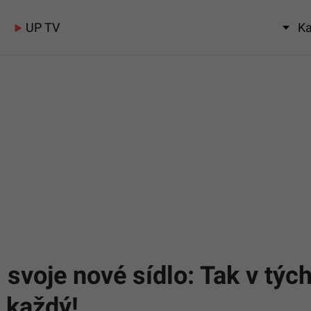
UP TV
Ka
svoje nové sídlo: Tak v tých
 každý!