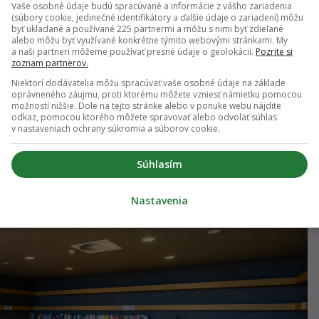
Vaše osobné údaje budú spracúvané a informácie z vášho zariadenia
(súbory cookie, jedinečné identifikátory a ďalšie údaje o zariadení) môžu
byť ukladané a používané 225 partnermi a môžu s nimi byť zdieľané
alebo môžu byť využívané konkrétne týmito webovými stránkami. My
a naši partneri môžeme používať presné údaje o geolokácii.
Pozrite si
zoznam partnerov.
Niektorí dodávatelia môžu spracúvať vaše osobné údaje na základe
oprávneného záujmu, proti ktorému môžete vzniesť námietku pomocou
možností nižšie. Dole na tejto stránke alebo v ponuke webu nájdite
odkaz, pomocou ktorého môžete spravovať alebo odvolať súhlas
v nastaveniach ochrany súkromia a súborov cookie.
Súhlasím
Nastavenia