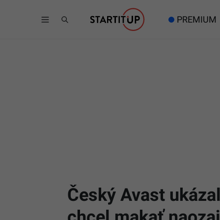
PREMIUM
Český Avast ukázal 
chcel makať naozaj