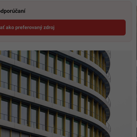
 odporúčaní
dať ako preferovaný zdroj
Startitup, odkaz sa otvorí v novom okne