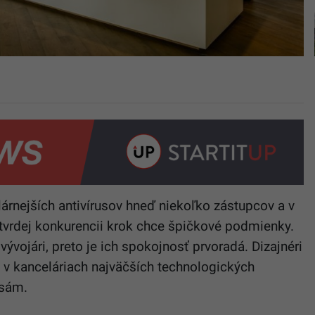
rnejších antivírusov hneď niekoľko zástupcov a v
o tvrdej konkurencii krok chce špičkové podmienky.
vojári, preto je ich spokojnosť prvoradá. Dizajnéri
iu v kanceláriach najväčších technologických
 sám.