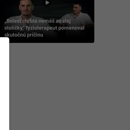
„Bolesť chrbta nemáš zo zlej
stoličky,” fyzioterapeut pomenoval
skutočnú príčinu