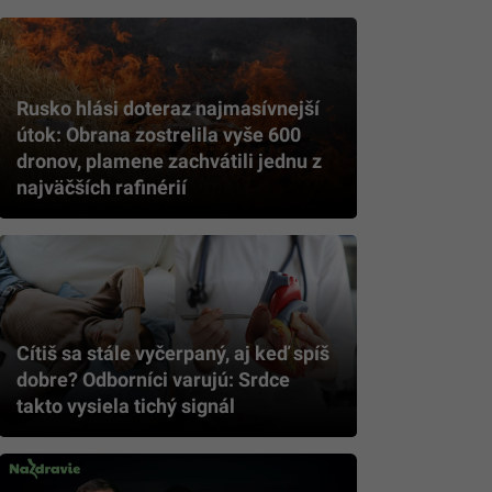
Rusko hlási doteraz najmasívnejší
útok: Obrana zostrelila vyše 600
dronov, plamene zachvátili jednu z
najväčších rafinérií
Cítiš sa stále vyčerpaný, aj keď spíš
dobre? Odborníci varujú: Srdce
takto vysiela tichý signál