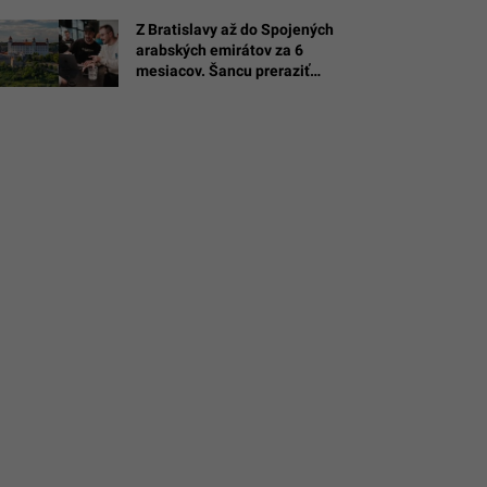
Z Bratislavy až do Spojených
arabských emirátov za 6
mesiacov. Šancu preraziť
dostane 15 slovenských tímov