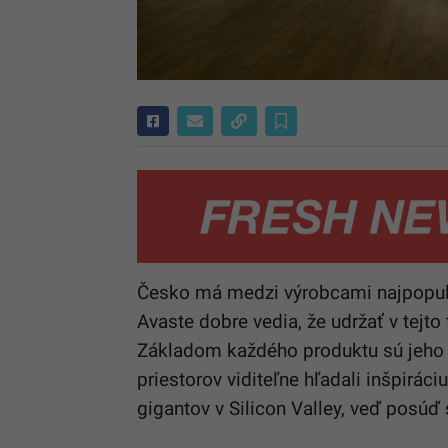
Česko má medzi výrobcami najpopulá
Avaste dobre vedia, že udržať v tejt
Základom každého produktu sú jeho vý
priestorov viditeľne hľadali inšpirác
gigantov v Silicon Valley, veď posúď