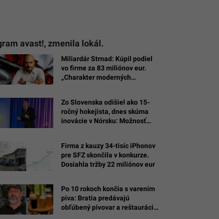
am avast!, zmenila lokál.
Miliardár Strnad: Kúpil podiel
vo firme za 83 miliónov eur.
„Charakter moderných
konfliktov sa mení.“
Zo Slovenska odišiel ako 15-
ročný hokejista, dnes skúma
inovácie v Nórsku: Možnosť
skúšať a zlyhať bola najväčšou
školou
Firma z kauzy 34-tisíc iPhonov
pre SFZ skončila v konkurze.
Dosiahla tržby 22 miliónov eur
Po 10 rokoch končia s varením
piva: Bratia predávajú
obľúbený pivovar a reštaurácie
na Bazoši