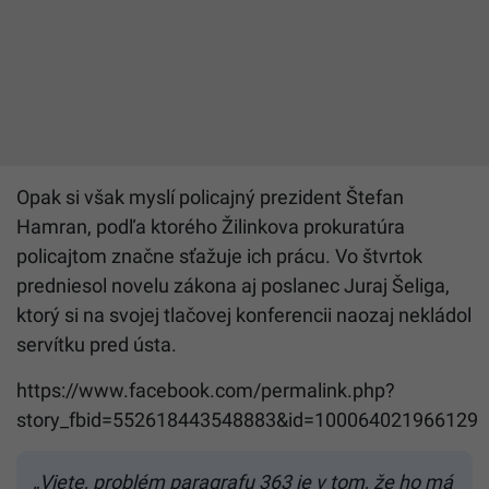
Opak si však myslí policajný prezident Štefan
Hamran, podľa ktorého Žilinkova prokuratúra
policajtom značne sťažuje ich prácu. Vo štvrtok
predniesol novelu zákona aj poslanec Juraj Šeliga,
ktorý si na svojej tlačovej konferencii naozaj nekládol
servítku pred ústa.
https://www.facebook.com/permalink.php?
story_fbid=552618443548883&id=100064021966129
„Viete, problém paragrafu 363 je v tom, že ho má