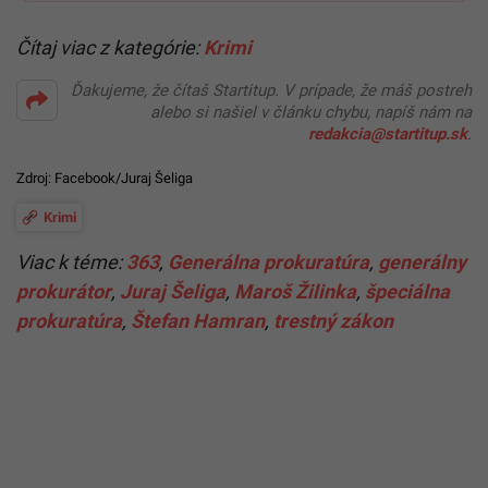
Čítaj viac z kategórie:
Krimi
Ďakujeme, že čítaš Startitup. V prípade, že máš postreh
alebo si našiel v článku chybu, napíš nám na
redakcia@startitup.sk
.
Zdroj:
Facebook/Juraj Šeliga
Krimi
Viac k téme:
363
,
Generálna prokuratúra
,
generálny
prokurátor
,
Juraj Šeliga
,
Maroš Žilinka
,
špeciálna
prokuratúra
,
Štefan Hamran
,
trestný zákon