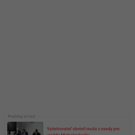
Vyšetrovateľ obvinil muža z osady pre
vraždu Michalovčanky