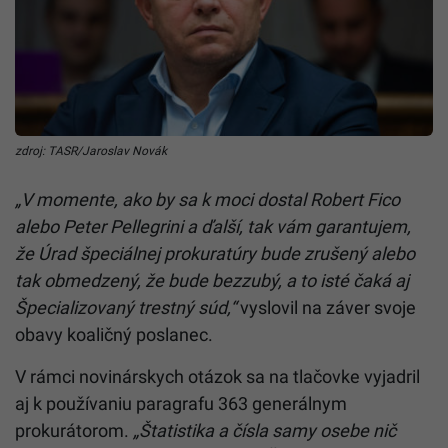
zdroj: TASR/Jaroslav Novák
„V momente, ako by sa k moci dostal Robert Fico
alebo Peter Pellegrini a ďalší, tak vám garantujem,
že Úrad špeciálnej prokuratúry bude zrušený alebo
tak obmedzený, že bude bezzubý, a to isté čaká aj
Špecializovaný trestný súd,“
vyslovil na záver svoje
obavy koaličný poslanec.
V rámci novinárskych otázok sa na tlačovke vyjadril
aj k používaniu paragrafu 363 generálnym
prokurátorom.
„Štatistika a čísla samy osebe nič