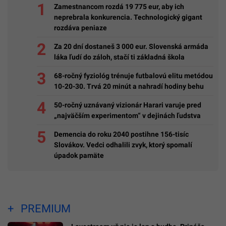
Zamestnancom rozdá 19 775 eur, aby ich
neprebrala konkurencia. Technologický gigant
rozdáva peniaze
Za 20 dní dostaneš 3 000 eur. Slovenská armáda
láka ľudí do záloh, stačí ti základná škola
68-ročný fyziológ trénuje futbalovú elitu metódou
10-20-30. Trvá 20 minút a nahradí hodiny behu
50-ročný uznávaný vizionár Harari varuje pred
„najväčším experimentom“ v dejinách ľudstva
Demencia do roku 2040 postihne 156-tisíc
Slovákov. Vedci odhalili zvyk, ktorý spomalí
úpadok pamäte
PREMIUM