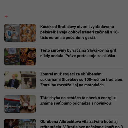
Kúsok od Bratislavy otvorili vyhľadávanú
pekáreň: Dvaja golfoví tréneri začínali s 16-
tisíc eurami a pečením v garáži
Tieto suroviny by väčšina Slovákov na gril
nikdy nedala. Práve preto stoja za skúšku
Zomrel muž stojaci za obľúbenými
cukrárňami Slovákov so 100-ročnou tradíciou.
Zmrzlinu rozvážali aj na motorkách
Táto chyba na cestách ťa oberá o energiu:
Známa sieť púmp prichádza s novinkou
Obľúbená Albrechtova vila zatvára hotel aj
reštauráciu. V Bratislave nečakane končí po 3