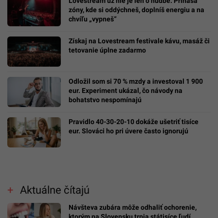
Lovestream už nie je len o hudbe. Prináša
zóny, kde si oddýchneš, doplníš energiu a na
chvíľu „vypneš“
Získaj na Lovestream festivale kávu, masáž či
tetovanie úplne zadarmo
Odložil som si 70 % mzdy a investoval 1 900
eur. Experiment ukázal, čo návody na
bohatstvo nespomínajú
Pravidlo 40-30-20-10 dokáže ušetriť tisíce
eur. Slováci ho pri úvere často ignorujú
Aktuálne čítajú
Návšteva zubára môže odhaliť ochorenie,
ktorým na Slovensku trpia státisíce ľudí.