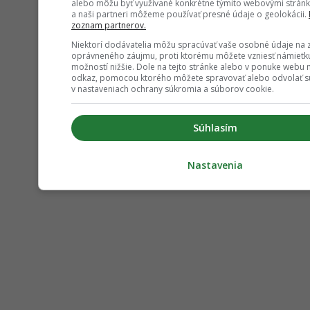
alebo môžu byť využívané konkrétne týmito webovými strán
a naši partneri môžeme používať presné údaje o geolokácii.
zoznam partnerov.
Niektorí dodávatelia môžu spracúvať vaše osobné údaje na 
oprávneného záujmu, proti ktorému môžete vzniesť námie
možností nižšie. Dole na tejto stránke alebo v ponuke webu n
odkaz, pomocou ktorého môžete spravovať alebo odvolať s
v nastaveniach ochrany súkromia a súborov cookie.
Súhlasím
Nastavenia