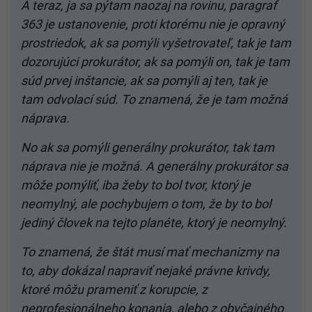
A teraz, ja sa pýtam naozaj na rovinu, paragraf
363 je ustanovenie, proti ktorému nie je opravný
prostriedok, ak sa pomýli vyšetrovateľ, tak je tam
dozorujúci prokurátor, ak sa pomýli on, tak je tam
súd prvej inštancie, ak sa pomýli aj ten, tak je
tam odvolací súd. To znamená, že je tam možná
náprava.
No ak sa pomýli generálny prokurátor, tak tam
náprava nie je možná. A generálny prokurátor sa
môže pomýliť, iba žeby to bol tvor, ktorý je
neomylný, ale pochybujem o tom, že by to bol
jediný človek na tejto planéte, ktorý je neomylný.
To znamená, že štát musí mať mechanizmy na
to, aby dokázal napraviť nejaké právne krivdy,
ktoré môžu prameniť z korupcie, z
neprofesionálneho konania, alebo z obyčajného