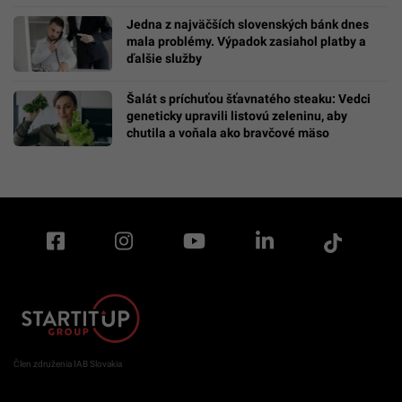
Jedna z najväčších slovenských bánk dnes
mala problémy. Výpadok zasiahol platby a
ďalšie služby
Šalát s príchuťou šťavnatého steaku: Vedci
geneticky upravili listovú zeleninu, aby
chutila a voňala ako bravčové mäso
Člen združenia IAB Slovakia