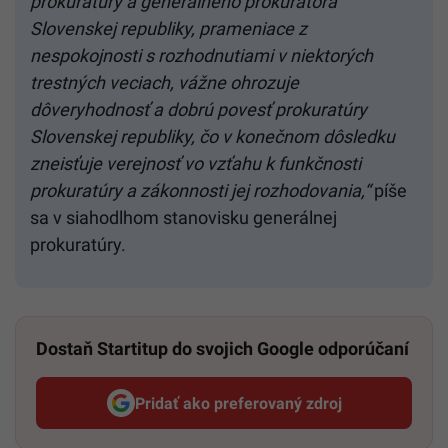
prokuratúry a generálneho prokurátora
Slovenskej republiky, prameniace z
nespokojnosti s rozhodnutiami v niektorých
trestných veciach, vážne ohrozuje
dôveryhodnosť a dobrú povesť prokuratúry
Slovenskej republiky, čo v konečnom dôsledku
zneisťuje verejnosť vo vzťahu k funkčnosti
prokuratúry a zákonnosti jej rozhodovania,“
píše
sa v siahodlhom stanovisku generálnej
prokuratúry.
Dostaň Startitup do svojich Google odporúčaní
Pridať ako preferovaný zdroj
Startitup, odkaz sa otvorí v n