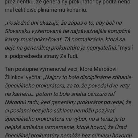
prezidentku, že generálny prokurátor by podľa neho
mal čeliť disciplinárnemu konaniu.
„Posledné dni ukazujú, že zápas o to, aby boli na
Slovensku vyšetrované tie najzávažnejšie korupčné
kauzy musí pokračovať. Tá normalizácia, ktorá sa
deje na generálnej prokuratúre je neprijateľná,“
myslí
si podpredseda strany Za ľudí.
Ten postupne vymenoval veci, ktoré Marošovi
Žilinkovi vyčíta: „
Najprv to bolo disciplinárne stíhanie
špeciálneho prokurátora, za to, že povedal dve vety
na kameru… potom to bola snaha cenzurovať
Národnú radu, keď generálny prokurátor povedal, že
si poslanci bez jeho súhlasu nemôžu pozývať
špeciálneho prokurátora na výbor, no a teraz je to
nejaké smiešne usmernenie, ktoré hovorí, že Úrad
špeciálnej prokuratúry nemôže bez súhlasu hovorcu