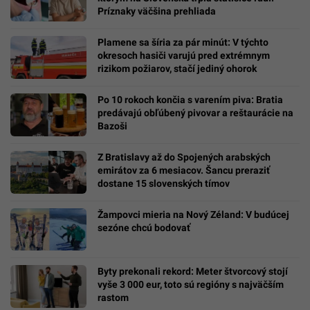
Príznaky väčšina prehliada
Plamene sa šíria za pár minút: V týchto
okresoch hasiči varujú pred extrémnym
rizikom požiarov, stačí jediný ohorok
Po 10 rokoch končia s varením piva: Bratia
predávajú obľúbený pivovar a reštaurácie na
Bazoši
Z Bratislavy až do Spojených arabských
emirátov za 6 mesiacov. Šancu preraziť
dostane 15 slovenských tímov
Žampovci mieria na Nový Zéland: V budúcej
sezóne chcú bodovať
Byty prekonali rekord: Meter štvorcový stojí
vyše 3 000 eur, toto sú regióny s najväčším
rastom