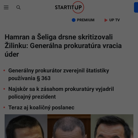
PREMIUM
UP TV
Hamran a Šeliga drsne skritizovali
Žilinku: Generálna prokuratúra vracia
úder
Naľavo
je
Generálny prokurátor zverejnil štatistiky
policajný
prezident
používania § 363
Štefan
Najskôr sa k zásahom prokuratúry vyjadril
Hamran,
v
policajný prezident
strede
generáln
Teraz aj koaličný poslanec
prokurát
Maroš
Žilinka,
napravo
poslanec
Juraj