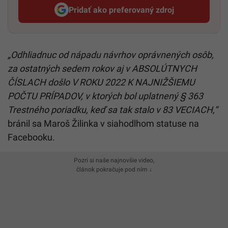
Pridať ako preferovaný zdroj
Startitup, odkaz sa otvorí v n
„Odhliadnuc od nápadu návrhov oprávnených osôb,
za ostatných sedem rokov aj v ABSOLÚTNYCH
ČÍSLACH došlo V ROKU 2022 K NAJNIŽŠIEMU
POČTU PRÍPADOV, v ktorých bol uplatnený § 363
Trestného poriadku, keď sa tak stalo v 83 VECIACH,“
bránil sa Maroš Žilinka v siahodlhom statuse na
Facebooku.
Pozri si naše najnovšie video,
článok pokračuje pod ním ↓