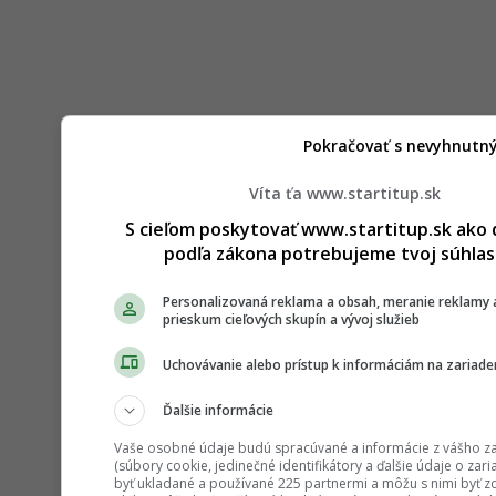
Pokračovať s nevyhnutn
Víta ťa www.startitup.sk
S cieľom poskytovať www.startitup.sk ako 
podľa zákona potrebujeme tvoj súhlas
Personalizovaná reklama a obsah, meranie reklamy 
prieskum cieľových skupín a vývoj služieb
Uchovávanie alebo prístup k informáciám na zariade
Ďalšie informácie
Vaše osobné údaje budú spracúvané a informácie z vášho z
(súbory cookie, jedinečné identifikátory a ďalšie údaje o zar
byť ukladané a používané 225 partnermi a môžu s nimi byť z