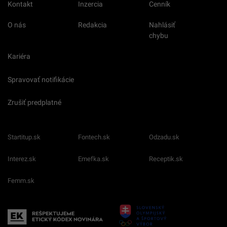
Kontakt
Inzercia
Cenník
O nás
Redakcia
Nahlásiť
chybu
Kariéra
Spravovať notifikácie
Zrušiť predplatné
Startitup.sk
Fontech.sk
Odzadu.sk
Interez.sk
Emefka.sk
Receptik.sk
Femm.sk