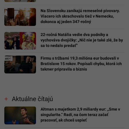
Na Slovensku zanikajú remeselné pivovary.
Viacero ich skrachovalo tiež v Nemecku,
dokonca aj jeden 347-ročný
22-ročná Natália vedie dva podniky a
vychováva dvojičky: „Nič nie je také zlé, že by
sa to nedalo predať“
Firmu s tržbami 19,3 milióna eur budovali v
Bratislave 15 rokov. Popísali chybu, ktorá ich
takmer pripravila o biznis
Aktuálne čítajú
Altman s majetkom 2,9 miliardy eur: „Sme v
singularite.“ Radí, na čom teraz začať
pracovať, ak chceš uspieť