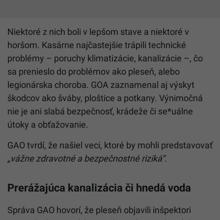
Niektoré z nich boli v lepšom stave a niektoré v
horšom. Kasárne najčastejšie trápili technické
problémy – poruchy klimatizácie, kanalizácie –, čo
sa prenieslo do problémov ako pleseň, alebo
legionárska choroba. GOA zaznamenal aj výskyt
škodcov ako šváby, ploštice a potkany. Výnimočná
nie je ani slabá bezpečnosť, krádeže či se*uálne
útoky a obťažovanie.
GAO tvrdí, že našiel veci, ktoré by mohli predstavovať
„vážne zdravotné a bezpečnostné riziká“.
Prerážajúca kanalizácia či hnedá voda
Správa GAO hovorí, že pleseň objavili inšpektori