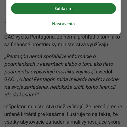
Súhlasím
Nastavenia
zdroj: GAO
GAO vyčíta Pentagónu, že nemá prehľad o tom, ako
sa finančné prostriedky ministerstva využívajú.
„Pentagón nemá spoľahlivé informácie o
podmienkach v kasárňach alebo o tom, ako tieto
podmienky ovplyvňujú morálku vojakov,“
uviedol
GAO.
„A hoci Pentagón míňa miliardy dolárov ročne
na svoje zariadenia, nedokáže určiť, koľko financií
ide do kasární.“
Inšpektori ministerstvu tiež vyčítajú, že nemá presne
určené kritériá pre kasárne. Ilustruje to na fakte, že
všetky ubytovacie zariadenia mali vyhovujúce skóre,