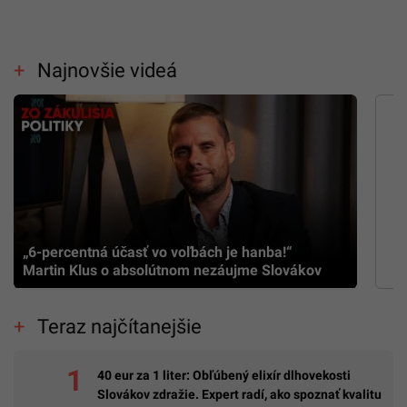
Najnovšie videá
„6-percentná účasť vo voľbách je hanba!“
Martin Klus o absolútnom nezáujme Slovákov
Teraz najčítanejšie
40 eur za 1 liter: Obľúbený elixír dlhovekosti
Slovákov zdražie. Expert radí, ako spoznať kvalitu