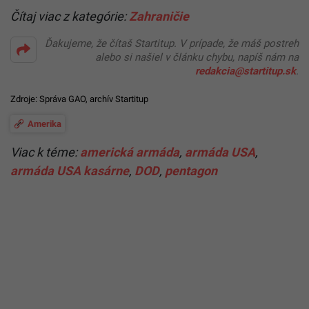
Čítaj viac z kategórie:
Zahraničie
Ďakujeme, že čítaš Startitup. V prípade, že máš postreh
alebo si našiel v článku chybu, napíš nám na
redakcia@startitup.sk
.
Zdroje:
Správa GAO
, archív Startitup
Amerika
Viac k téme:
americká armáda
,
armáda USA
,
armáda USA kasárne
,
DOD
,
pentagon