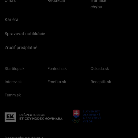
O nás
Redakcia
Nahlásiť
chybu
Kariéra
Spravovať notifikácie
Zrušiť predplatné
Startitup.sk
Fontech.sk
Odzadu.sk
Interez.sk
Emefka.sk
Receptik.sk
Femm.sk