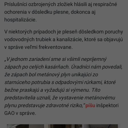
Príslušníci ozbrojených zložiek hlásili aj respiračné
ochorenia v dôsledku plesne, dokonca aj
hospitalizácie.
V niektorých prípadoch je pleseň dôsledkom poruchy
vodovodných trubiek a kanalizácie, ktoré sa objavujú
v správe veľmi frekventovane.
„V jednom zariadení sme si všimli nepríjemný
zápach po celých kasárňach. Úradníci nám povedali,
že zápach bol metánový plyn unikajúci zo
starnúceho potrubia s odpadovými rúrkami, ktoré
bežne praskajú a vyžadujú si výmenu. Títo
predstavitelia uznali, že vystavenie metánovému
plynu predstavuje zdravotné riziko,“
píšu
inšpektori
GAO v správe.