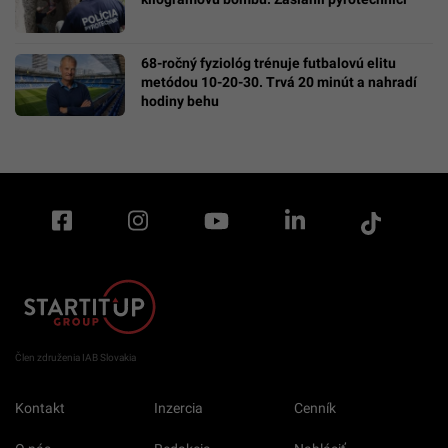
68-ročný fyziológ trénuje futbalovú elitu
metódou 10-20-30. Trvá 20 minút a nahradí
hodiny behu
Člen združenia IAB Slovakia
Kontakt
Inzercia
Cenník