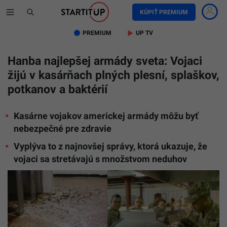
KÚPIŤ PREMIUM
PREMIUM
UP TV
Hanba najlepšej armády sveta: Vojaci
žijú v kasárňach plných plesní, splaškov,
potkanov a baktérií
Kasárne vojakov americkej armády môžu byť
nebezpečné pre zdravie
Vyplýva to z najnovšej správy, ktorá ukazuje, že
vojaci sa stretávajú s množstvom neduhov