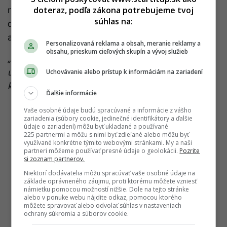
doteraz, podľa zákona potrebujeme tvoj
morálku a psychické zdravie. Vyskytujú sa u nich
súhlas na:
depresie, panické ataky, užívanie návykových látok,
ale aj myšlienky na samovraždu.
Personalizovaná reklama a obsah, meranie reklamy a
obsahu, prieskum cieľových skupín a vývoj služieb
„Napríklad jeden vojak nám povedal o zvýšenej
úzkosti a záchvatoch paniky po tom, čo žil v
Uchovávanie alebo prístup k informáciám na zariadení
kasárňach,“
píše sa v správe.
Ďalšie informácie
Vaše osobné údaje budú spracúvané a informácie z vášho
zariadenia (súbory cookie, jedinečné identifikátory a ďalšie
údaje o zariadení) môžu byť ukladané a používané
225 partnermi a môžu s nimi byť zdieľané alebo môžu byť
využívané konkrétne týmito webovými stránkami. My a naši
partneri môžeme používať presné údaje o geolokácii.
Pozrite
si zoznam partnerov.
Niektorí dodávatelia môžu spracúvať vaše osobné údaje na
základe oprávneného záujmu, proti ktorému môžete vzniesť
námietku pomocou možností nižšie. Dole na tejto stránke
alebo v ponuke webu nájdite odkaz, pomocou ktorého
môžete spravovať alebo odvolať súhlas v nastaveniach
ochrany súkromia a súborov cookie.