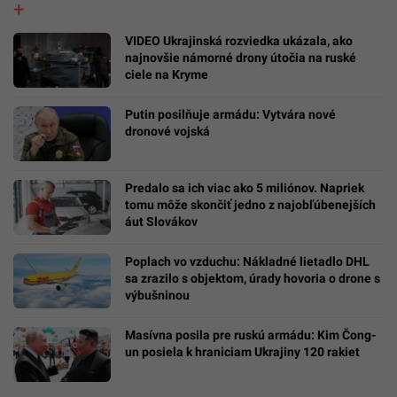
VIDEO Ukrajinská rozviedka ukázala, ako
najnovšie námorné drony útočia na ruské
ciele na Kryme
Putin posilňuje armádu: Vytvára nové
dronové vojská
Predalo sa ich viac ako 5 miliónov. Napriek
tomu môže skončiť jedno z najobľúbenejších
áut Slovákov
Poplach vo vzduchu: Nákladné lietadlo DHL
sa zrazilo s objektom, úrady hovoria o drone s
výbušninou
Masívna posila pre ruskú armádu: Kim Čong-
un posiela k hraniciam Ukrajiny 120 rakiet