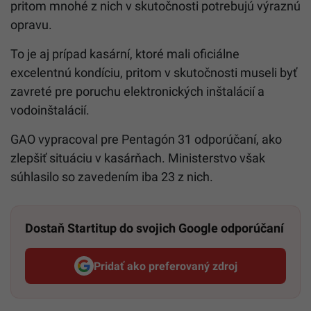
pritom mnohé z nich v skutočnosti potrebujú výraznú
opravu.
To je aj prípad kasární, ktoré mali oficiálne
excelentnú kondíciu, pritom v skutočnosti museli byť
zavreté pre poruchu elektronických inštalácií a
vodoinštalácií.
GAO vypracoval pre Pentagón 31 odporúčaní, ako
zlepšiť situáciu v kasárňach. Ministerstvo však
súhlasilo so zavedením iba 23 z nich.
Dostaň Startitup do svojich Google odporúčaní
Pridať ako preferovaný zdroj
Startitup, odkaz sa otvorí v n