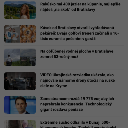
Rakúsko má 400 jazier na kúpanie, najlepšie
nájdeš „na skok“ od Bratislavy
Kúsok od Bratislavy otvorili vyhľadávanú
pekáreň: Dvaja golfoví tréneri začínali s 16-
tisíc eurami a pečením v garáži
Na obľúbenej vodnej ploche v Bratislave
zomrel 53-ročný muž
VIDEO Ukrajinská rozviedka ukázala, ako
najnovšie námorné drony útočia na ruské
ciele na Kryme
Zamestnancom rozdá 19 775 eur, aby ich
neprebrala konkurencia. Technologický
gigant rozdáva peniaze
Extrémne sucho odhalilo v Dunaji 500-
kilogramovú bombu. Zasiahli pyrotechnici