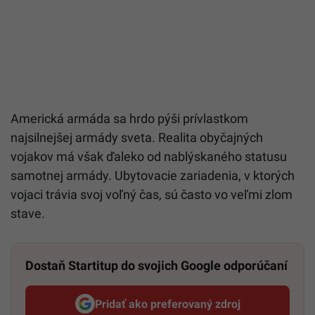
Americká armáda sa hrdo pýši prívlastkom
najsilnejšej armády sveta. Realita obyčajných
vojakov má však ďaleko od nablýskaného statusu
samotnej armády. Ubytovacie zariadenia, v ktorých
vojaci trávia svoj voľný čas, sú často vo veľmi zlom
stave.
Dostaň Startitup do svojich Google odporúčaní
Pridať ako preferovaný zdroj
Startitup, odkaz sa otvorí v n