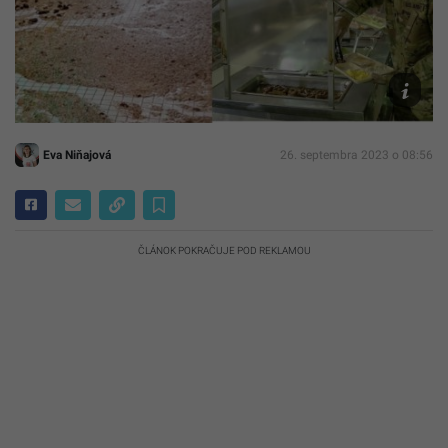
DOD,
Georgia
Army
National
Guard/R.
Lannom
Eva Niňajová
26. septembra 2023 o 08:56
ČLÁNOK POKRAČUJE POD REKLAMOU