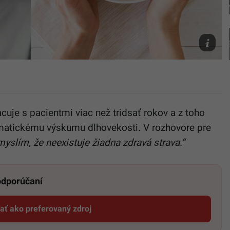
Youtube/@
Freepik
cuje s pacientmi viac než tridsať rokov a z toho
ematickému výskumu dlhovekosti. V rozhovore pre
yslím, že neexistuje žiadna zdravá strava.“
 odporúčaní
dať ako preferovaný zdroj
Startitup, odkaz sa otvorí v novom okne