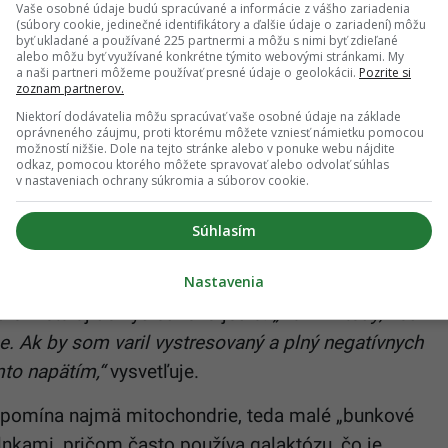
Vaše osobné údaje budú spracúvané a informácie z vášho zariadenia
k vlastnému telu, zatiaľ čo flexibilnejší,
(súbory cookie, jedinečné identifikátory a ďalšie údaje o zariadení) môžu
byť ukladané a používané 225 partnermi a môžu s nimi byť zdieľané
k stabilnejšej hmotnosti a menšiemu stresu. Správne
alebo môžu byť využívané konkrétne týmito webovými stránkami. My
a naši partneri môžeme používať presné údaje o geolokácii.
Pozrite si
ko trest.
zoznam partnerov.
Niektorí dodávatelia môžu spracúvať vaše osobné údaje na základe
 proteíny a tuky, napríklad švajčiarske syry a
oprávneného záujmu, proti ktorému môžete vzniesť námietku pomocou
možností nižšie. Dole na tejto stránke alebo v ponuke webu nájdite
 dávam si jogurty a podobné produkty. Jem aj
odkaz, pomocou ktorého môžete spravovať alebo odvolať súhlas
alebo tmavom, a to kvôli chuti. Biely chlieb ma
v nastaveniach ochrany súkromia a súborov cookie.
hovädzie,“
hovorí lekár.
Súhlasím
áve dozrieva.
„Teraz máme zimu a jahody vo voľnej
Nastavenia
 mal jesť?“
pýta sa Feldhaus. Okrem toho je
 premieta aj do výsledného jedla.
„Varím vtedy, keď
. Ak by som varil vystresovaný a plný negatívnych
mto napätím,“
vysvetľuje.
 spomína najmä mitochondrie, teda malé „bunkové
plnkami, pričom často používa galaktózu, čo je