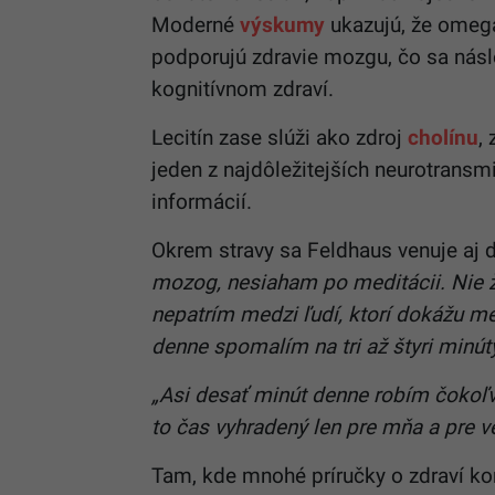
Moderné
výskumy
ukazujú, že omega
podporujú zdravie mozgu, čo sa nás
kognitívnom zdraví.
Lecitín zase slúži ako zdroj
cholínu
,
jeden z najdôležitejších neurotransm
informácií.
Okrem stravy sa Feldhaus venuje aj
mozog, nesiaham po meditácii. Nie ž
nepatrím medzi ľudí, ktorí dokážu m
denne spomalím na tri až štyri minút
„Asi desať minút denne robím čokoľve
to čas vyhradený len pre mňa a pre v
Tam, kde mnohé príručky o zdraví ko