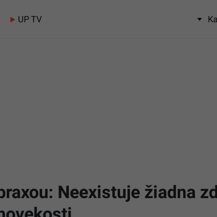
UP TV
Ka
raxou: Neexistuje žiadna zd
lhovekosti