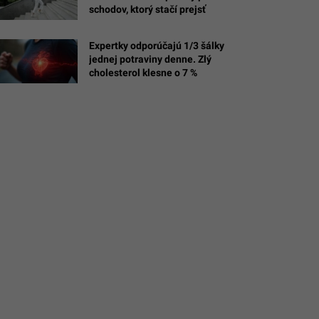
schodov, ktorý stačí prejsť
Expertky odporúčajú 1/3 šálky
tvberlinOnline,
jednej potraviny denne. Zlý
cholesterol klesne o 7 %