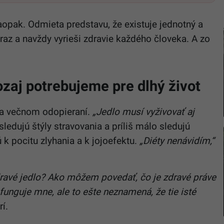
opak. Odmieta predstavu, že existuje jednotný a
 raz a navždy vyrieši zdravie každého človeka. A zo
ozaj potrebujeme pre dlhý život
na večnom odopieraní.
„Jedlo musí vyživovať aj
sledujú štýly stravovania a príliš málo sledujú
ú k pocitu zlyhania a k jojoefektu.
„Diéty nenávidím,“
zdravé jedlo? Ako môžem povedať, čo je zdravé práve
funguje mne, ale to ešte neznamená, že tie isté
í.