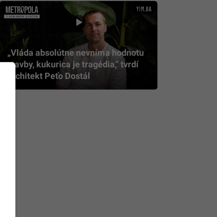
„Vláda absolútne nevníma hodnotu
stavby, kukurica je tragédia,” tvrdí
architekt Peťo Dostál