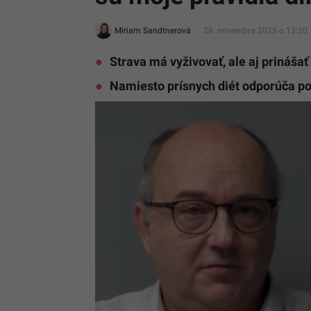
Miriam Sandtnerová
28. novembra 2025 o 13:20
Strava má vyživovať, ale aj prinášať
Namiesto prísnych diét odporúča po