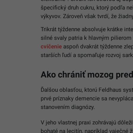
špecifický druh cukru, ktorý podľa n
výkyvov. Zároveň však tvrdí, že žiad
Trikrát týždenne absolvuje krátke int
silné svaly patria k hlavným piliero
cvičenie
aspoň dvakrát týždenne zlep
starších ľudí a spomaľuje rozvoj sark
Ako chrániť mozog pre
Ďalšou oblasťou, ktorú Feldhaus sys
prvé príznaky demencie sa nevypláca
stanovením diagnózy.
V jeho vlastnej praxi zohrávajú dôle
bohaté na lecitín, napríklad vaječné ž