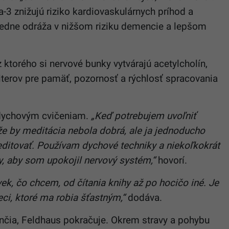
-3 znižujú riziko kardiovaskulárnych príhod a
ledne odráža v nižšom riziku demencie a lepšom
 z ktorého si nervové bunky vytvárajú acetylcholín,
iterov pre pamäť, pozornosť a rýchlosť spracovania
 dychovým cvičeniam.
„Keď potrebujem uvoľniť
e by meditácia nebola dobrá, ale ja jednoducho
editovať. Používam dychové techniky a niekoľkokrát
y, aby som upokojil nervový systém,“
hovorí.
k, čo chcem, od čítania knihy až po hocičo iné. Je
eci, ktoré ma robia šťastným,“
dodáva.
nčia, Feldhaus pokračuje. Okrem stravy a pohybu