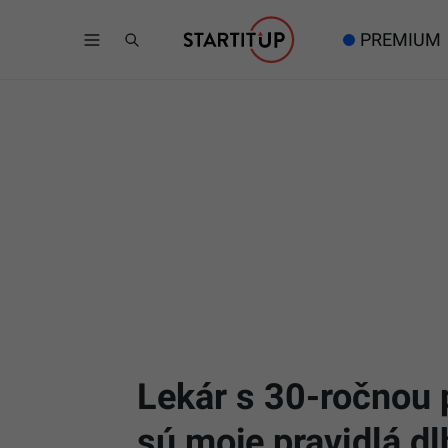
PREMIUM
Lekár s 30-ročnou p
sú moje pravidlá d