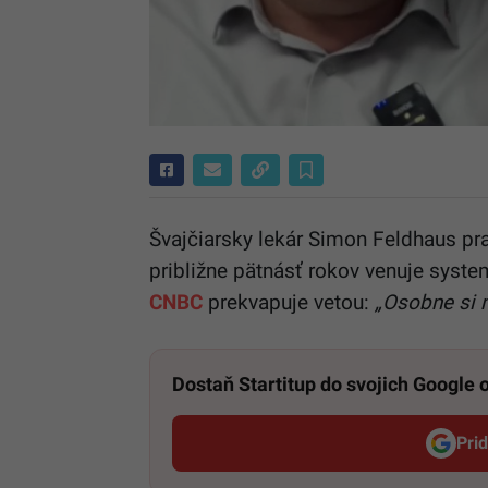
Švajčiarsky lekár Simon Feldhaus pra
približne pätnásť rokov venuje syst
CNBC
prekvapuje vetou:
„Osobne si m
Dostaň Startitup do svojich Google
Pri