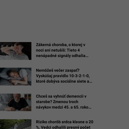
Zákerná choroba, o ktorej v
noci ani netušíš: Tieto 4
nenápadné signály odhalia
nebezpečné spánkové apnoe
Nemôžeš večer zaspať?
Vyskúšaj pravidlo 10-3-2-1-0,
ktoré dobýva sociálne siete a
vracia tvrdý spánok
Chceš sa vyhnúť demencii v
starobe? Zmenou troch
návykov medzi 45. a 65. rokom
získaš vyše dekádu zdravého
života
Riziko chorôb srdca klesne o 20
%. Vedci odhalili presný počet