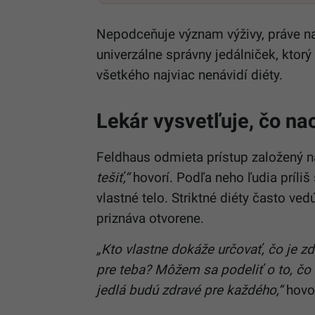
Nepodceňuje význam výživy, práve na
univerzálne správny jedálniček, ktorý
všetkého najviac nenávidí diéty.
Lekár vysvetľuje, čo na
Feldhaus odmieta prístup založený 
tešiť,“
hovorí. Podľa neho ľudia príliš 
vlastné telo. Striktné diéty často ved
priznáva otvorene.
„Kto vlastne dokáže určovať, čo je 
pre teba? Môžem sa podeliť o to, čo 
jedlá budú zdravé pre každého,“
hovor