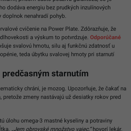
eho dodáva energiu bez prudkých inzulínových
ny doplnok nenahradí pohyb.
ervalové cvičenie na Power Plate. Zdôrazňuje, že
m dlhovekosti a výskum to potvrdzuje.
Odporúčané
šuje svalovú hmotu, silu aj funkčnú zdatnosť u
opénie, teda úbytku svalovej hmoty pri starnutí
d predčasným starnutím
tematicky chráni, je mozog. Upozorňuje, že čakať na
, pretože zmeny nastávajú už desiatky rokov pred
žitú úlohu omega-3 mastné kyseliny a potraviny
ĺtka.
„Jem obrovské množstvo vajec,“
hovorí lekár.