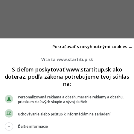
Pokračovať s nevyhnutnými cookies →
Víta ťa www.startitup.sk
S cieľom poskytovať www.startitup.sk ako
doteraz, podľa zákona potrebujeme tvoj súhlas
na:
Personalizovaná reklama a obsah, meranie reklamy a obsahu,
prieskum cieľových skupín a vývoj služieb
Uchovávanie alebo prístup k informáciám na zariadení
Ďalšie informácie
texte psychológie.
Výskum
ukazuje, že rigidné diéty